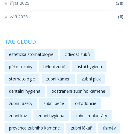
října 2025
(30)
září 2025
(8)
TAG CLOUD
estetická stomatologie
citlivost zubů
péče o zuby
bělení zubů
ústní hygiena
stomatologie
zubní kámen
zubní plak
dentální hygiena
odstranění zubního kamene
zubní fazety
zubní péče
ortodoncie
zubní kaz
zubní hygiena
zubní implantáty
prevence zubního kamene
zubní lékař
úsměv