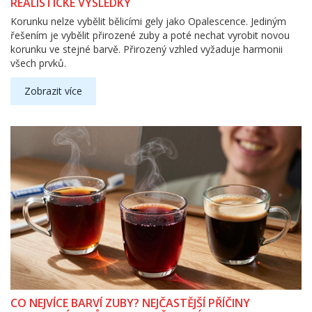
REALISTICKÉ VÝSLEDKY
Korunku nelze vybělit bělicími gely jako Opalescence. Jediným
řešením je vybělit přirozené zuby a poté nechat vyrobit novou
korunku ve stejné barvě. Přirozený vzhled vyžaduje harmonii
všech prvků.
Zobrazit více
CO NEJVÍCE BARVÍ ZUBY? NEJČASTĚJŠÍ PŘÍČINY