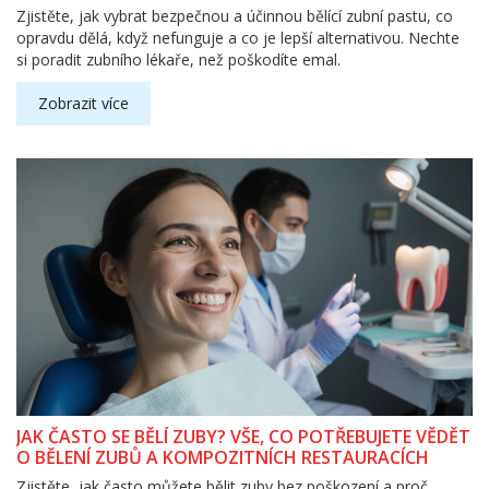
Zjistěte, jak vybrat bezpečnou a účinnou bělící zubní pastu, co
opravdu dělá, když nefunguje a co je lepší alternativou. Nechte
si poradit zubního lékaře, než poškodíte emal.
Zobrazit více
JAK ČASTO SE BĚLÍ ZUBY? VŠE, CO POTŘEBUJETE VĚDĚT
O BĚLENÍ ZUBŮ A KOMPOZITNÍCH RESTAURACÍCH
Zjistěte, jak často můžete bělit zuby bez poškození a proč