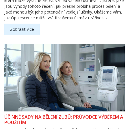
která může výrazně zlepšit vzhled vašeho úsměvu. Zjistěte, jaké
jsou výhody tohoto řešení, jak přesně probíhá proces bělení a
jaké mohou být jeho potenciální vedlejší účinky. Ukážeme vám,
jak Opalescence může vrátit vašemu úsměvu zářivost a
zdůrazníme, proč je důležité nechat si tento postup provést
odborníkem.
Zobrazit více
ÚČINNÉ SADY NA BĚLENÍ ZUBŮ: PRŮVODCE VÝBĚREM A
POUŽITÍM