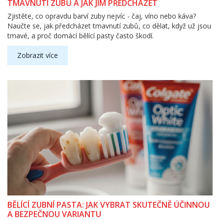
TMAVNUTÍ ZUBŮ A JAK JIM PŘEDCHÁZET
Zjistěte, co opravdu barví zuby nejvíc - čaj, víno nebo káva?
Naučte se, jak předcházet tmavnutí zubů, co dělat, když už jsou
tmavé, a proč domácí bělící pasty často škodí.
Zobrazit více
BĚLÍCÍ ZUBNÍ PASTA: JAK VYBRAT SKUTEČNĚ ÚČINNOU
A BEZPEČNOU VARIANTU