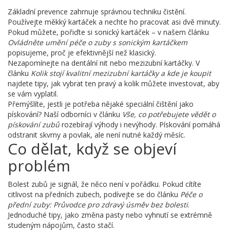
Základní prevence zahrnuje správnou techniku čistění.
Používejte měkký kartáček a nechte ho pracovat asi dvě minuty.
Pokud můžete, pořiďte si sonický kartáček – v našem článku
Ovládněte umění péče o zuby s sonickým kartáčkem
popisujeme, proč je efektivnější než klasický.
Nezapomínejte na dentální nit nebo mezizubní kartáčky. V
článku
Kolik stojí kvalitní mezizubní kartáčky a kde je koupit
najdete tipy, jak vybrat ten pravý a kolik můžete investovat, aby
se vám vyplatil.
Přemýšlíte, jestli je potřeba nějaké speciální čištění jako
pískování? Naší odborníci v článku
Vše, co potřebujete vědět o
pískování zubů
rozebírají výhody i nevýhody. Pískování pomáhá
odstranit skvrny a povlak, ale není nutné každý měsíc.
Co dělat, když se objeví
problém
Bolest zubů je signál, že něco není v pořádku. Pokud cítíte
citlivost na předních zubech, podívejte se do článku
Péče o
přední zuby: Průvodce pro zdravý úsměv bez bolesti
.
Jednoduché tipy, jako změna pasty nebo vyhnutí se extrémně
studeným nápojům, často stačí.