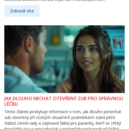
dlouhodobě.
Zobrazit více
JAK DLOUHO NECHAT OTEVŘENÝ ZUB PRO SPRÁVNOU
LÉČBU
Tento článek poskytuje informace o tom, jak dlouho ponechat
zub otevřený při různých situačních podmínkách zubní péče.
Nabízí cenné rady a zajímavá fakta pro pacienty, kteří se chtějí
dozvědět více o procedurách a nejlepších postupech při léčbě