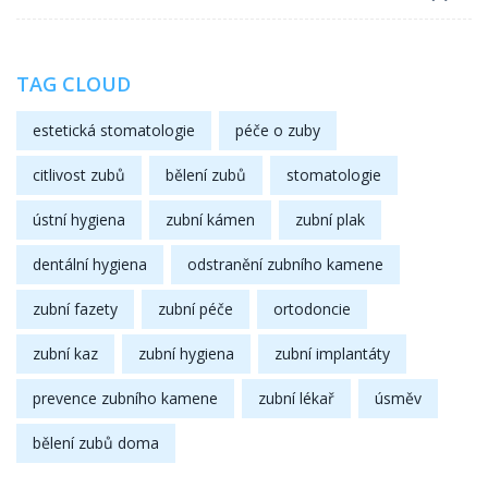
TAG CLOUD
estetická stomatologie
péče o zuby
citlivost zubů
bělení zubů
stomatologie
ústní hygiena
zubní kámen
zubní plak
dentální hygiena
odstranění zubního kamene
zubní fazety
zubní péče
ortodoncie
zubní kaz
zubní hygiena
zubní implantáty
prevence zubního kamene
zubní lékař
úsměv
bělení zubů doma