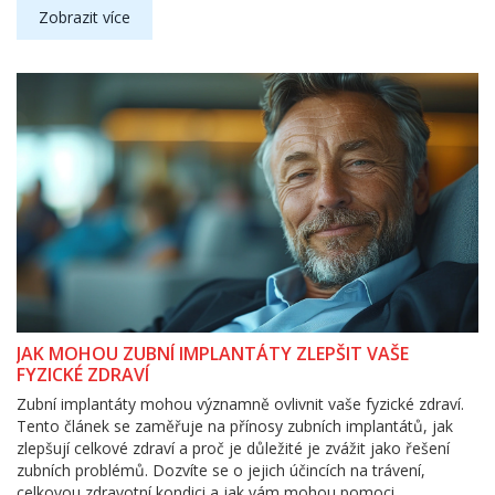
Zobrazit více
JAK MOHOU ZUBNÍ IMPLANTÁTY ZLEPŠIT VAŠE
FYZICKÉ ZDRAVÍ
Zubní implantáty mohou významně ovlivnit vaše fyzické zdraví.
Tento článek se zaměřuje na přínosy zubních implantátů, jak
zlepšují celkové zdraví a proč je důležité je zvážit jako řešení
zubních problémů. Dozvíte se o jejich účincích na trávení,
celkovou zdravotní kondici a jak vám mohou pomoci