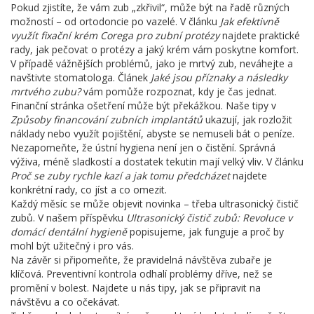
Pokud zjistíte, že vám zub „zkřivil“, může být na řadě různých
možností – od ortodoncie po vazelé. V článku
Jak efektivně
využít fixační krém Corega pro zubní protézy
najdete praktické
rady, jak pečovat o protézy a jaký krém vám poskytne komfort.
V případě vážnějších problémů, jako je mrtvý zub, neváhejte a
navštivte stomatologa. Článek
Jaké jsou příznaky a následky
mrtvého zubu?
vám pomůže rozpoznat, kdy je čas jednat.
Finanční stránka ošetření může být překážkou. Naše tipy v
Způsoby financování zubních implantátů
ukazují, jak rozložit
náklady nebo využít pojištění, abyste se nemuseli bát o peníze.
Nezapomeňte, že ústní hygiena není jen o čistění. Správná
výživa, méně sladkostí a dostatek tekutin mají velký vliv. V článku
Proč se zuby rychle kazí a jak tomu předcházet
najdete
konkrétní rady, co jíst a co omezit.
Každý měsíc se může objevit novinka – třeba ultrasonický čistič
zubů. V našem příspěvku
Ultrasonický čistič zubů: Revoluce v
domácí dentální hygieně
popisujeme, jak funguje a proč by
mohl být užitečný i pro vás.
Na závěr si připomeňte, že pravidelná návštěva zubaře je
klíčová. Preventivní kontrola odhalí problémy dříve, než se
promění v bolest. Najdete u nás tipy, jak se připravit na
návštěvu a co očekávat.