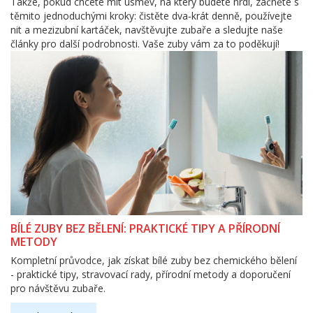
Takže, pokud chcete mít úsměv, na který budete hrdí, začněte s
těmito jednoduchými kroky: čistěte dva‑krát denně, používejte
nit a mezizubní kartáček, navštěvujte zubaře a sledujte naše
články pro další podrobnosti. Vaše zuby vám za to poděkují!
BÍLÉ ZUBY BEZ BĚLENÍ: PRAKTICKÉ TIPY A PŘÍRODNÍ
METODY
Kompletní průvodce, jak získat bílé zuby bez chemického bělení
- praktické tipy, stravovací rady, přírodní metody a doporučení
pro návštěvu zubaře.