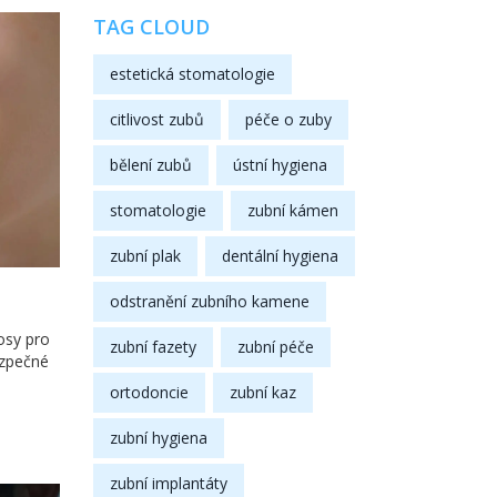
TAG CLOUD
estetická stomatologie
citlivost zubů
péče o zuby
bělení zubů
ústní hygiena
stomatologie
zubní kámen
zubní plak
dentální hygiena
odstranění zubního kamene
osy pro
zubní fazety
zubní péče
ezpečné
ortodoncie
zubní kaz
zubní hygiena
zubní implantáty