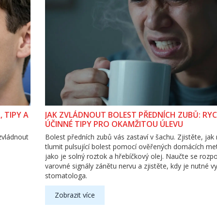
 TIPY A
JAK ZVLÁDNOUT BOLEST PŘEDNÍCH ZUBŮ: RYC
ÚČINNÉ TIPY PRO OKAMŽITOU ÚLEVU
 zvládnout
Bolest předních zubů vás zastaví v šachu. Zjistěte, jak 
s
tlumit pulsující bolest pomocí ověřených domácích me
jako je solný roztok a hřebíčkový olej. Naučte se rozp
varovné signály zánětu nervu a zjistěte, kdy je nutné v
stomatologa.
Zobrazit více