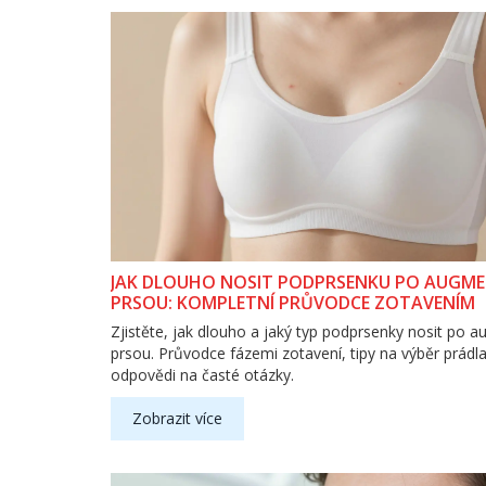
JAK DLOUHO NOSIT PODPRSENKU PO AUGME
PRSOU: KOMPLETNÍ PRŮVODCE ZOTAVENÍM
Zjistěte, jak dlouho a jaký typ podprsenky nosit po 
prsou. Průvodce fázemi zotavení, tipy na výběr prádla
odpovědi na časté otázky.
Zobrazit více