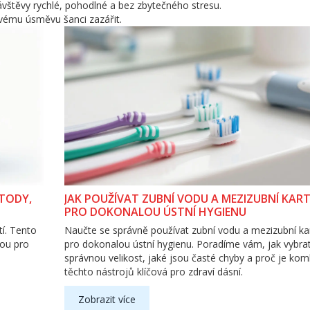
vštěvy rychlé, pohodlné a bez zbytečného stresu.
svému úsměvu šanci zazářit.
ETODY,
JAK POUŽÍVAT ZUBNÍ VODU A MEZIZUBNÍ KAR
PRO DOKONALOU ÚSTNÍ HYGIENU
tí. Tento
Naučte se správně používat zubní vodu a mezizubní ka
sou pro
pro dokonalou ústní hygienu. Poradíme vám, jak vybra
správnou velikost, jaké jsou časté chyby a proč je ko
těchto nástrojů klíčová pro zdraví dásní.
Zobrazit více