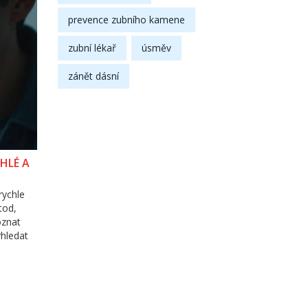
prevence zubního kamene
zubní lékař
úsměv
zánět dásní
HLÉ A
rychle
tod,
oznat
yhledat