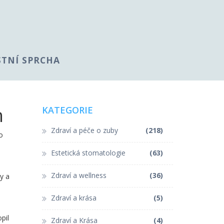
STNÍ SPRCHA
h
KATEGORIE
Zdraví a péče o zuby
(218)
o
Estetická stomatologie
(63)
Zdraví a wellness
(36)
ty a
Zdraví a krása
(5)
pil
Zdraví a Krása
(4)