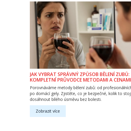
JAK VYBRAT SPRÁVNÝ ZPŮSOB BĚLENÍ ZUBŮ:
KOMPLETNÍ PRŮVODCE METODAMI A CENAMI
Porovnáváme metody bělení zubů: od profesionálníc
po domácí gely. Zjistěte, co je bezpečné, kolik to stojí
dosáhnout bílého úsměvu bez bolesti.
Zobrazit více