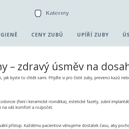
YGIENĚ
CENY ZUBŮ
UPÍŘÍ ZUBY
Ú
ny – zdravý úsměv na dosa
, jak byste to chtěli sami. Přijďte si pro čisté zuby, prevenci kazů neb
todoncie (fixní i keramické rovnátka), estetické fazety, zubní implantá
m na váš komfort a rozpočet.
uální přístup. Každému pacientovi věnujeme dostatek času, aby pocho