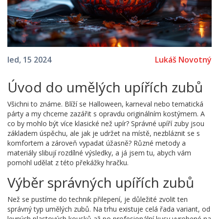
Lukáš Novotný
led, 15 2024
Úvod do umělých upířích zubů
Všichni to známe. Blíží se Halloween, karneval nebo tematická
párty a my chceme zazářit s opravdu originálním kostýmem. A
co by mohlo být více klasické než upír? Správné upíří zuby jsou
základem úspěchu, ale jak je udržet na místě, nezbláznit se s
komfortem a zároveň vypadat úžasně? Různé metody a
materiály slibují rozdílné výsledky, a já jsem tu, abych vám
pomohl udělat z této překážky hračku.
Výběr správných upířích zubů
Než se pustíme do technik přilepení, je důležité zvolit ten
správný typ umělých zubů. Na trhu existuje celá řada variant, od
levných plastových kousků až po profesionální kusy vyrobené na