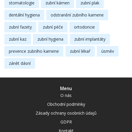
stomatologie
zubní kámen
zubní plak
dentální hygiena
odstranění zubního kamene
zubní fazety
zubní péče
ortodoncie
zubní kaz
zubní hygiena
zubní implantáty
prevence zubního kamene
zubní lékař
úsměv
zánět dásní
Menu
O nás
Obchodní podmínky
Zásady ochrany osobních údajů
GDPR
Kontakt