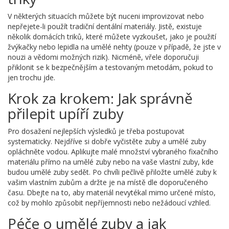
V některých situacích můžete být nuceni improvizovat nebo
nepřejete-li použít tradiční dentální materiály. Jistě, existuje
několik domácích triků, které můžete vyzkoušet, jako je použití
žvýkačky nebo lepidla na umělé nehty (pouze v případě, že jste v
nouzi a vědomi možných rizik). Nicméně, vřele doporučuji
přiklonit se k bezpečnějším a testovaným metodám, pokud to
jen trochu jde.
Krok za krokem: Jak správně
přilepit upíří zuby
Pro dosažení nejlepších výsledků je třeba postupovat
systematicky. Nejdříve si dobře vyčistěte zuby a umělé zuby
opláchněte vodou. Aplikujte malé množství vybraného fixačního
materiálu přímo na umělé zuby nebo na vaše vlastní zuby, kde
budou umělé zuby sedět. Po chvíli pečlivě přiložte umělé zuby k
vašim vlastním zubům a držte je na místě dle doporučeného
času. Dbejte na to, aby materiál nevytékal mimo určené místo,
což by mohlo způsobit nepříjemnosti nebo nežádoucí vzhled.
Péče o umělé zuby a jak