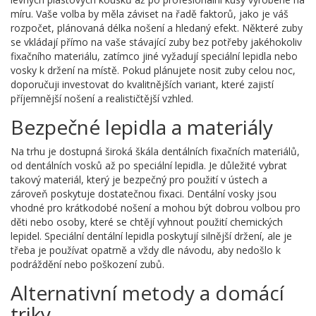
míru. Vaše volba by měla záviset na řadě faktorů, jako je váš
rozpočet, plánovaná délka nošení a hledaný efekt. Některé zuby
se vkládají přímo na vaše stávající zuby bez potřeby jakéhokoliv
fixačního materiálu, zatímco jiné vyžadují speciální lepidla nebo
vosky k držení na místě. Pokud plánujete nosit zuby celou noc,
doporučuji investovat do kvalitnějších variant, které zajistí
příjemnější nošení a realističtější vzhled.
Bezpečné lepidla a materiály
Na trhu je dostupná široká škála dentálních fixačních materiálů,
od dentálních vosků až po speciální lepidla. Je důležité vybrat
takový materiál, který je bezpečný pro použití v ústech a
zároveň poskytuje dostatečnou fixaci. Dentální vosky jsou
vhodné pro krátkodobé nošení a mohou být dobrou volbou pro
děti nebo osoby, které se chtějí vyhnout použití chemických
lepidel. Speciální dentální lepidla poskytují silnější držení, ale je
třeba je používat opatrně a vždy dle návodu, aby nedošlo k
podráždění nebo poškození zubů.
Alternativní metody a domácí
triky