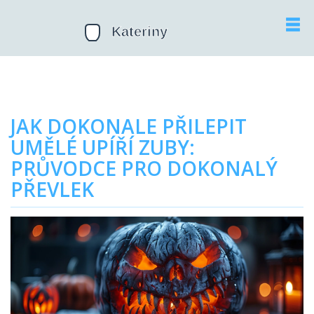
JAK DOKONALE PŘILEPIT
UMĚLÉ UPÍŘÍ ZUBY:
PRŮVODCE PRO DOKONALÝ
PŘEVLEK