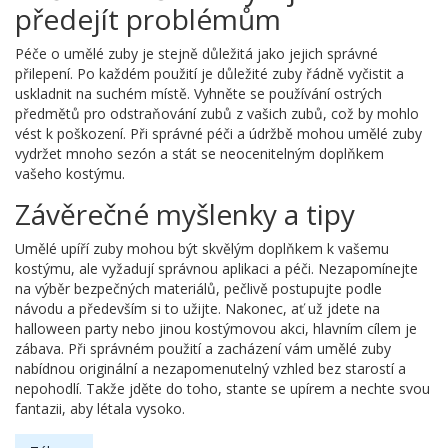
předejít problémům
Péče o umělé zuby je stejně důležitá jako jejich správné
přilepení. Po každém použití je důležité zuby řádně vyčistit a
uskladnit na suchém místě. Vyhněte se používání ostrých
předmětů pro odstraňování zubů z vašich zubů, což by mohlo
vést k poškození. Při správné péči a údržbě mohou umělé zuby
vydržet mnoho sezón a stát se neocenitelným doplňkem
vašeho kostýmu.
Závěrečné myšlenky a tipy
Umělé upíří zuby mohou být skvělým doplňkem k vašemu
kostýmu, ale vyžadují správnou aplikaci a péči. Nezapomínejte
na výběr bezpečných materiálů, pečlivě postupujte podle
návodu a především si to užijte. Nakonec, ať už jdete na
halloween party nebo jinou kostýmovou akci, hlavním cílem je
zábava. Při správném použití a zacházení vám umělé zuby
nabídnou originální a nezapomenutelný vzhled bez starostí a
nepohodlí. Takže jděte do toho, stante se upírem a nechte svou
fantazii, aby létala vysoko.