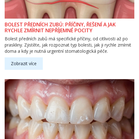
BOLEST PŘEDNÍCH ZUBŮ: PŘÍČINY, ŘEŠENÍ A JAK
RYCHLE ZMÍRNIT NEPŘÍJEMNÉ POCITY
Bolest předních zubů má specifické příčiny, od citlivosti až po
praskliny. Zjistěte, jak rozpoznat typ bolesti, jak ji rychle zmírnit
doma a kdy je nutná urgentní stomatologická péče.
Zobrazit více