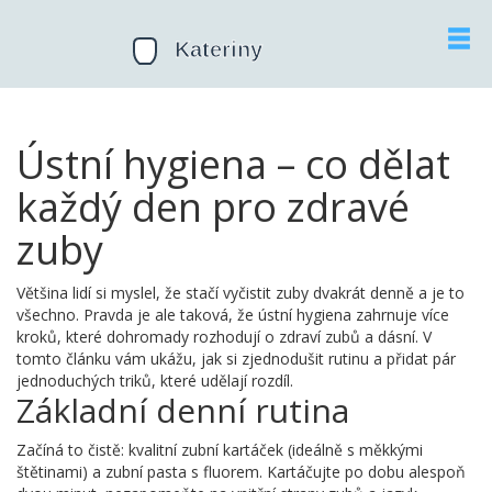
Ústní hygiena – co dělat
každý den pro zdravé
zuby
Většina lidí si myslel, že stačí vyčistit zuby dvakrát denně a je to
všechno. Pravda je ale taková, že ústní hygiena zahrnuje více
kroků, které dohromady rozhodují o zdraví zubů a dásní. V
tomto článku vám ukážu, jak si zjednodušit rutinu a přidat pár
jednoduchých triků, které udělají rozdíl.
Základní denní rutina
Začíná to čistě: kvalitní zubní kartáček (ideálně s měkkými
štětinami) a zubní pasta s fluorem. Kartáčujte po dobu alespoň