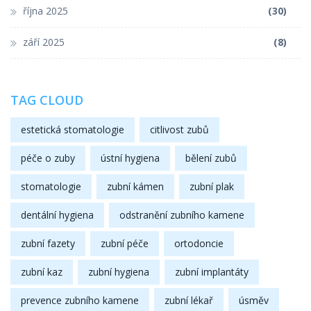
října 2025
(30)
září 2025
(8)
TAG CLOUD
estetická stomatologie
citlivost zubů
péče o zuby
ústní hygiena
bělení zubů
stomatologie
zubní kámen
zubní plak
dentální hygiena
odstranění zubního kamene
zubní fazety
zubní péče
ortodoncie
zubní kaz
zubní hygiena
zubní implantáty
prevence zubního kamene
zubní lékař
úsměv