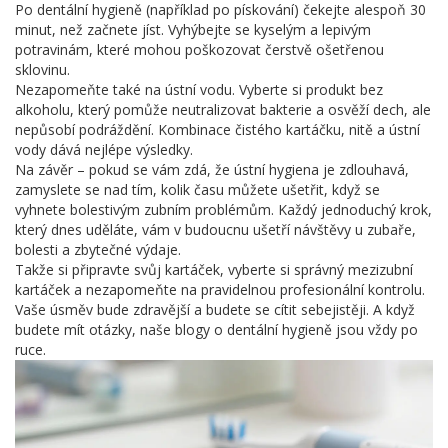
Po dentální hygieně (například po pískování) čekejte alespoň 30
minut, než začnete jíst. Vyhýbejte se kyselým a lepivým
potravinám, které mohou poškozovat čerstvě ošetřenou
sklovinu.
Nezapomeňte také na ústní vodu. Vyberte si produkt bez
alkoholu, který pomůže neutralizovat bakterie a osvěží dech, ale
nepůsobí podráždění. Kombinace čistého kartáčku, nitě a ústní
vody dává nejlépe výsledky.
Na závěr – pokud se vám zdá, že ústní hygiena je zdlouhavá,
zamyslete se nad tím, kolik času můžete ušetřit, když se
vyhnete bolestivým zubním problémům. Každý jednoduchý krok,
který dnes uděláte, vám v budoucnu ušetří návštěvy u zubaře,
bolesti a zbytečné výdaje.
Takže si připravte svůj kartáček, vyberte si správný mezizubní
kartáček a nezapomeňte na pravidelnou profesionální kontrolu.
Vaše úsměv bude zdravější a budete se cítit sebejistěji. A když
budete mít otázky, naše blogy o dentální hygieně jsou vždy po
ruce.