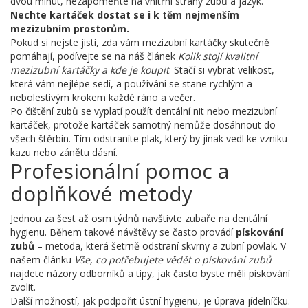
dvou minut, nezapomeňte na vnitřní strany zubů a jazyk.
Nechte kartáček dostat se i k těm nejmenším
mezizubním prostorům.
Pokud si nejste jisti, zda vám mezizubní kartáčky skutečně
pomáhají, podívejte se na náš článek
Kolik stojí kvalitní
mezizubní kartáčky a kde je koupit
. Stačí si vybrat velikost,
která vám nejlépe sedí, a používání se stane rychlým a
nebolestivým krokem každé ráno a večer.
Po čištění zubů se vyplatí použít dentální nit nebo mezizubní
kartáček, protože kartáček samotný nemůže dosáhnout do
všech štěrbin. Tím odstraníte plak, který by jinak vedl ke vzniku
kazu nebo zánětu dásní.
Profesionální pomoc a
doplňkové metody
Jednou za šest až osm týdnů navštivte zubaře na dentální
hygienu. Během takové návštěvy se často provádí
pískování
zubů
– metoda, která šetrně odstraní skvrny a zubní povlak. V
našem článku
Vše, co potřebujete vědět o pískování zubů
najdete názory odborníků a tipy, jak často byste měli pískování
zvolit.
Další možností, jak podpořit ústní hygienu, je úprava jídelníčku.