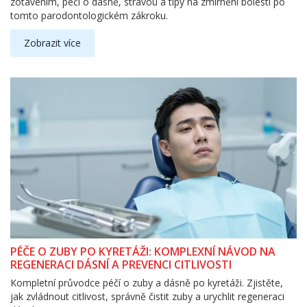
zotavením, péčí o dásně, stravou a tipy na zmírnění bolesti po
tomto parodontologickém zákroku.
Zobrazit více
PÉČE O ZUBY PO KYRETÁŽI: KOMPLEXNÍ NÁVOD NA
REGENERACI DÁSNÍ A PREVENCI CITLIVOSTI
Kompletní průvodce péčí o zuby a dásně po kyretáži. Zjistěte,
jak zvládnout citlivost, správně čistit zuby a urychlit regeneraci