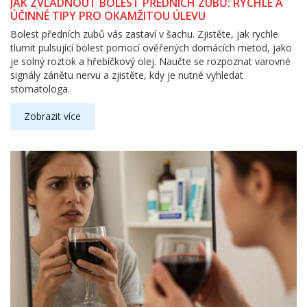
JAK ZVLÁDNOUT BOLEST PŘEDNÍCH ZUBŮ: RYCHLÉ A
ÚČINNÉ TIPY PRO OKAMŽITOU ÚLEVU
Bolest předních zubů vás zastaví v šachu. Zjistěte, jak rychle
tlumit pulsující bolest pomocí ověřených domácích metod, jako
je solný roztok a hřebíčkový olej. Naučte se rozpoznat varovné
signály zánětu nervu a zjistěte, kdy je nutné vyhledat
stomatologa.
Zobrazit více