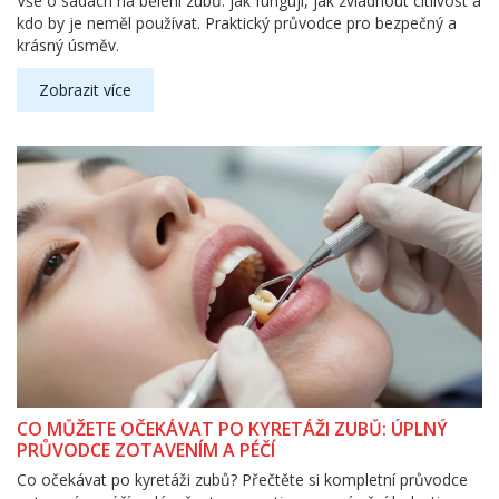
Vše o sadách na bělení zubů: jak fungují, jak zvládnout citlivost a
kdo by je neměl používat. Praktický průvodce pro bezpečný a
krásný úsměv.
Zobrazit více
CO MŮŽETE OČEKÁVAT PO KYRETÁŽI ZUBŮ: ÚPLNÝ
PRŮVODCE ZOTAVENÍM A PÉČÍ
Co očekávat po kyretáži zubů? Přečtěte si kompletní průvodce