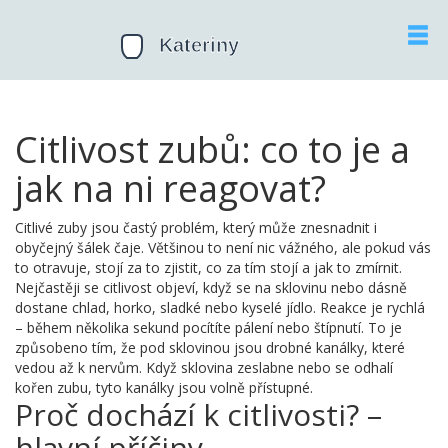
Citlivost zubů: co to je a
jak na ni reagovat?
Citlivé zuby jsou častý problém, který může znesnadnit i
obyčejný šálek čaje. Většinou to není nic vážného, ale pokud vás
to otravuje, stojí za to zjistit, co za tím stojí a jak to zmírnit.
Nejčastěji se citlivost objeví, když se na sklovinu nebo dásně
dostane chlad, horko, sladké nebo kyselé jídlo. Reakce je rychlá
– během několika sekund pocítíte pálení nebo štípnutí. To je
způsobeno tím, že pod sklovinou jsou drobné kanálky, které
vedou až k nervům. Když sklovina zeslabne nebo se odhalí
kořen zubu, tyto kanálky jsou volně přístupné.
Proč dochází k citlivosti? –
hlavní příčiny