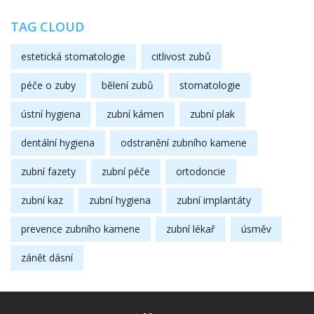
TAG CLOUD
estetická stomatologie
citlivost zubů
péče o zuby
bělení zubů
stomatologie
ústní hygiena
zubní kámen
zubní plak
dentální hygiena
odstranění zubního kamene
zubní fazety
zubní péče
ortodoncie
zubní kaz
zubní hygiena
zubní implantáty
prevence zubního kamene
zubní lékař
úsměv
zánět dásní