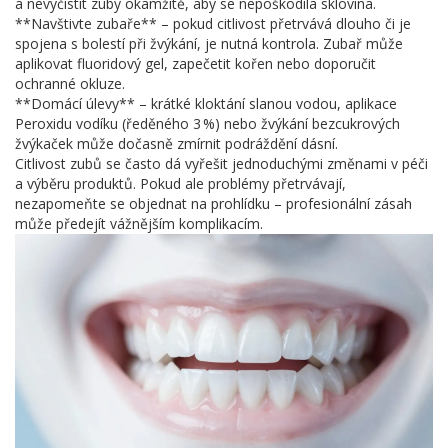
a nevyčistit zuby okamžitě, aby se nepoškodila sklovina.
**Navštivte zubaře** – pokud citlivost přetrvává dlouho či je
spojena s bolestí při žvýkání, je nutná kontrola. Zubař může
aplikovat fluoridový gel, zapečetit kořen nebo doporučit
ochranné okluze.
**Domácí úlevy** – krátké kloktání slanou vodou, aplikace
Peroxidu vodíku (ředěného 3 %) nebo žvýkání bezcukrových
žvýkaček může dočasně zmírnit podráždění dásní.
Citlivost zubů se často dá vyřešit jednoduchými změnami v péči
a výběru produktů. Pokud ale problémy přetrvávají,
nezapomeňte se objednat na prohlídku – profesionální zásah
může předejít vážnějším komplikacím.