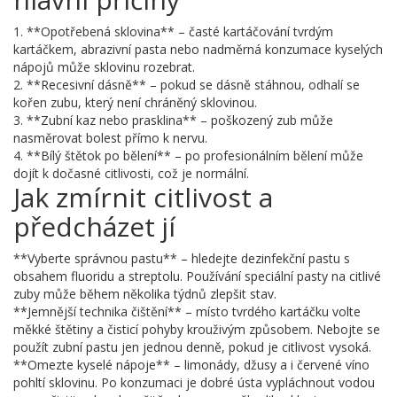
1. **Opotřebená sklovina** – časté kartáčování tvrdým
kartáčkem, abrazivní pasta nebo nadměrná konzumace kyselých
nápojů může sklovinu rozebrat.
2. **Recesivní dásně** – pokud se dásně stáhnou, odhalí se
kořen zubu, který není chráněný sklovinou.
3. **Zubní kaz nebo prasklina** – poškozený zub může
nasměrovat bolest přímo k nervu.
4. **Bílý štětok po bělení** – po profesionálním bělení může
dojít k dočasné citlivosti, což je normální.
Jak zmírnit citlivost a
předcházet jí
**Vyberte správnou pastu** – hledejte dezinfekční pastu s
obsahem fluoridu a streptolu. Používání speciální pasty na citlivé
zuby může během několika týdnů zlepšit stav.
**Jemnější technika čištění** – místo tvrdého kartáčku volte
měkké štětiny a čisticí pohyby krouživým způsobem. Nebojte se
použít zubní pastu jen jednou denně, pokud je citlivost vysoká.
**Omezte kyselé nápoje** – limonády, džusy a i červené víno
pohltí sklovinu. Po konzumaci je dobré ústa vypláchnout vodou