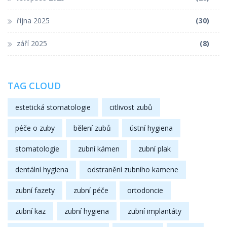
října 2025
(30)
září 2025
(8)
TAG CLOUD
estetická stomatologie
citlivost zubů
péče o zuby
bělení zubů
ústní hygiena
stomatologie
zubní kámen
zubní plak
dentální hygiena
odstranění zubního kamene
zubní fazety
zubní péče
ortodoncie
zubní kaz
zubní hygiena
zubní implantáty