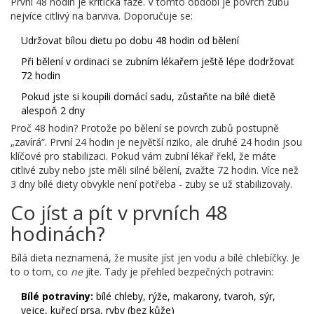
První 48 hodin je kritická fáze. V tomto období je povrch zubů
nejvíce citlivý na barviva. Doporučuje se:
Udržovat bílou dietu po dobu 48 hodin od bělení
Při bělení v ordinaci se zubním lékařem ještě lépe dodržovat
72 hodin
Pokud jste si koupili domácí sadu, zůstaňte na bílé dietě
alespoň 2 dny
Proč 48 hodin? Protože po bělení se povrch zubů postupně
„zavírá“. První 24 hodin je největší riziko, ale druhé 24 hodin jsou
klíčové pro stabilizaci. Pokud vám zubní lékař řekl, že máte
citlivé zuby nebo jste měli silné bělení, zvažte 72 hodin. Více než
3 dny bílé diety obvykle není potřeba - zuby se už stabilizovaly.
Co jíst a pít v prvních 48
hodinách?
Bílá dieta neznamená, že musíte jíst jen vodu a bílé chlebíčky. Je
to o tom, co
ne
jíte. Tady je přehled bezpečných potravin:
Bílé potraviny:
bílé chleby, rýže, makarony, tvaroh, sýr,
vejce, kuřecí prsa, ryby (bez kůže)