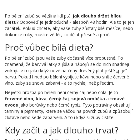
Po bělení zubů se většina lidí ptá:
jak dlouho držet bílou
dietu
? Odpověď je jednoduchá - alespoň 48 hodin. Ale to je jen
začátek. Pokud chcete, aby vaše zuby zůstaly bílé měsíce, nebo
dokonce roky, musíte vědět, co dělat přesně a proč.
Proč vůbec bílá dieta?
Po bělení zubů jsou vaše zuby dočasně více propustné. To
znamená, že barvivá látky z jídla a nápojů se do nich snadněji
vnikají. Je to jako když nově natřený dřevěný plot ještě „pije“
barvu. Pokud hned po bělení vypijete kávu nebo sníte červené
víno, zuby se znovu zabarví - a to rychleji než předtím.
Největší hrozba po bělení není černý čaj nebo cola. Je to
červené víno
,
káva
,
černý čaj
,
sojová omáčka
a
tmavé
ovoce
jako borůvky nebo černé rybíz. Tyto potraviny obsahují
tanniny a pigmenty, které se vážou na povrch zubů a způsobují
žlutavé nebo šedé zabarvení. A to i když si zuby čistíte.
Kdy začít a jak dlouho trvat?