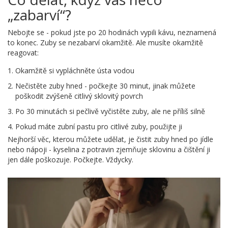
„zabarví“?
Nebojte se - pokud jste po 20 hodinách vypili kávu, neznamená
to konec. Zuby se nezabarví okamžitě. Ale musíte okamžitě
reagovat:
Okamžitě si vypláchněte ústa vodou
Nečistěte zuby hned - počkejte 30 minut, jinak můžete
poškodit zvýšeně citlivý sklovitý povrch
Po 30 minutách si pečlivě vyčistěte zuby, ale ne příliš silně
Pokud máte zubní pastu pro citlivé zuby, použijte ji
Nejhorší věc, kterou můžete udělat, je čistit zuby hned po jídle
nebo nápoji - kyselina z potravin zjemňuje sklovinu a čištění ji
jen dále poškozuje. Počkejte. Vždycky.