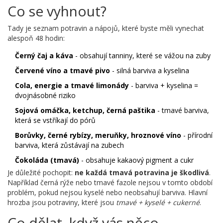
Co se vyhnout?
Tady je seznam potravin a nápojů, které byste měli vynechat
alespoň 48 hodin:
Černý čaj a káva
- obsahují tanniny, které se vážou na zuby
Červené víno a tmavé pivo
- silná barviva a kyselina
Cola, energie a tmavé limonády
- barviva + kyselina =
dvojnásobné riziko
Sojová omáčka, ketchup, černá paštika
- tmavé barviva,
která se vstříkají do pórů
Borůvky, černé rybízy, meruňky, hroznové víno
- přírodní
barviva, která zůstávají na zubech
Čokoláda (tmavá)
- obsahuje kakaový pigment a cukr
Je důležité pochopit:
ne každá tmavá potravina je škodlivá
.
Například černá rýže nebo tmavé fazole nejsou v tomto období
problém, pokud nejsou kyselé nebo neobsahují barviva. Hlavní
hrozba jsou potraviny, které jsou
tmavé + kyselé + cukerné
.
Co dělat, když vás něco