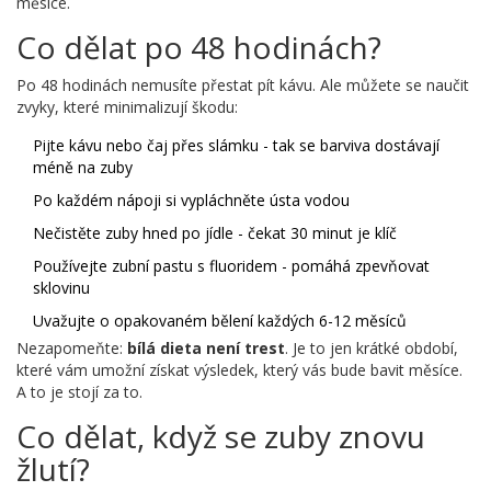
měsíce.
Co dělat po 48 hodinách?
Po 48 hodinách nemusíte přestat pít kávu. Ale můžete se naučit
zvyky, které minimalizují škodu:
Pijte kávu nebo čaj přes slámku - tak se barviva dostávají
méně na zuby
Po každém nápoji si vypláchněte ústa vodou
Nečistěte zuby hned po jídle - čekat 30 minut je klíč
Používejte zubní pastu s fluoridem - pomáhá zpevňovat
sklovinu
Uvažujte o opakovaném bělení každých 6-12 měsíců
Nezapomeňte:
bílá dieta není trest
. Je to jen krátké období,
které vám umožní získat výsledek, který vás bude bavit měsíce.
A to je stojí za to.
Co dělat, když se zuby znovu
žlutí?