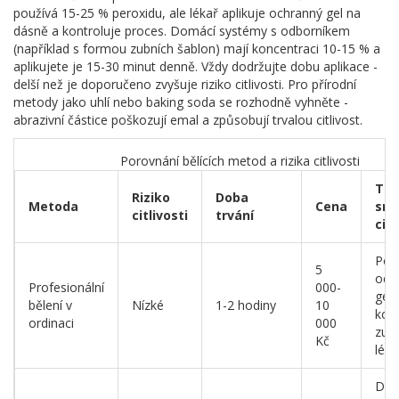
používá 15-25 % peroxidu, ale lékař aplikuje ochranný gel na
dásně a kontroluje proces. Domácí systémy s odborníkem
(například s formou zubních šablon) mají koncentraci 10-15 % a
aplikujete je 15-30 minut denně. Vždy dodržujte dobu aplikace -
delší než je doporučeno zvyšuje riziko citlivosti. Pro přírodní
metody jako uhlí nebo baking soda se rozhodně vyhněte -
abrazivní částice poškozují emal a způsobují trvalou citlivost.
Porovnání bělících metod a rizika citlivosti
Tip
Riziko
Doba
Metoda
Cena
sní
citlivosti
trvání
citl
Použ
5
och
Profesionální
000-
gelu
bělení v
Nízké
1-2 hodiny
10
kont
ordinaci
000
zub
Kč
léka
Dod