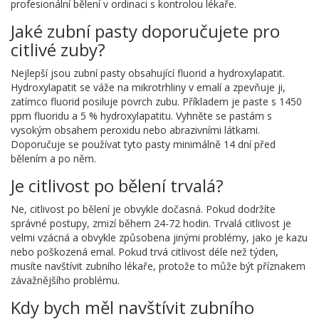
profesionální bělení v ordinaci s kontrolou lékaře.
Jaké zubní pasty doporučujete pro
citlivé zuby?
Nejlepší jsou zubní pasty obsahující fluorid a hydroxylapatit.
Hydroxylapatit se váže na mikrotrhliny v emalí a zpevňuje ji,
zatímco fluorid posiluje povrch zubu. Příkladem je paste s 1450
ppm fluoridu a 5 % hydroxylapatitu. Vyhněte se pastám s
vysokým obsahem peroxidu nebo abrazivními látkami.
Doporučuje se používat tyto pasty minimálně 14 dní před
bělením a po něm.
Je citlivost po bělení trvalá?
Ne, citlivost po bělení je obvykle dočasná. Pokud dodržíte
správné postupy, zmizí během 24-72 hodin. Trvalá citlivost je
velmi vzácná a obvykle způsobena jinými problémy, jako je kazu
nebo poškozená emal. Pokud trvá citlivost déle než týden,
musíte navštívit zubního lékaře, protože to může být příznakem
závažnějšího problému.
Kdy bych měl navštívit zubního