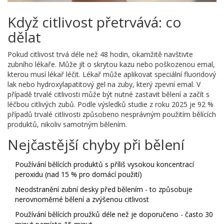
Když citlivost přetrvává: co
dělat
Pokud citlivost trvá déle než 48 hodin, okamžitě navštivte
zubního lékaře. Může jít o skrytou kazu nebo poškozenou emal,
kterou musí lékař léčit. Lékař může aplikovat speciální fluoridový
lak nebo hydroxylapatitový gel na zuby, který zpevní emal. V
případě trvalé citlivosti může být nutné zastavit bělení a začít s
léčbou citlivých zubů. Podle výsledků studie z roku 2025 je 92 %
případů trvalé citlivosti způsobeno nesprávným použitím bělících
produktů, nikoliv samotným bělením.
Nejčastější chyby při bělení
Používání bělících produktů s příliš vysokou koncentrací
peroxidu (nad 15 % pro domácí použití)
Neodstranění zubní desky před bělením - to způsobuje
nerovnoměrné bělení a zvýšenou citlivost
Používání bělících proužků déle než je doporučeno - často 30