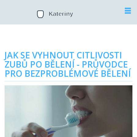
JAK SE VYHNOUT CITLIVOSTI
ZUBŮ PO BĚLENÍ - PRŮVODCE
PRO BEZPROBLÉMOVÉ BĚLENÍ