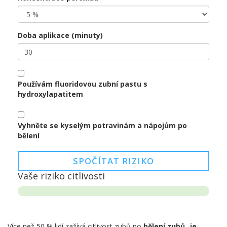
Doba aplikace (minuty)
Používám fluoridovou zubní pastu s
hydroxylapatitem
Vyhněte se kyselým potravinám a nápojům po
bělení
SPOČÍTAT RIZIKO
Vaše riziko citlivosti
Více než 50 % lidí zažívá citlivost zubů po
bělení zubů
je