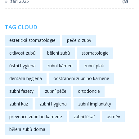
září 2025
(8)
TAG CLOUD
estetická stomatologie
péče o zuby
citlivost zubů
bělení zubů
stomatologie
ústní hygiena
zubní kámen
zubní plak
dentální hygiena
odstranění zubního kamene
zubní fazety
zubní péče
ortodoncie
zubní kaz
zubní hygiena
zubní implantáty
prevence zubního kamene
zubní lékař
úsměv
bělení zubů doma