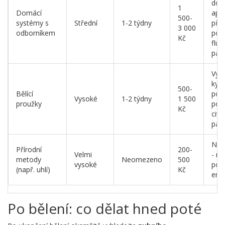
dob
1
Domácí
apli
500-
systémy s
Střední
1-2 týdny
pře
3 000
odborníkem
pou
Kč
fluo
pas
Vyh
kys
500-
Bělící
pot
Vysoké
1-2 týdny
1 500
proužky
pou
Kč
citl
pas
Nep
Přírodní
200-
Velmi
- m
metody
Neomezeno
500
vysoké
poš
(např. uhlí)
Kč
ema
Po bělení: co dělat hned poté