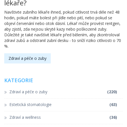
lékaře?
Navštivte zubního lékaře ihned, pokud citlivost trvá déle než 48
hodin, pokud máte bolest při jídle nebo pití, nebo pokud se
objeví červenání nebo otok dásní. Lékař může provést rentgen,
aby zjistil, zda nejsou skryté kazy nebo poškozené zuby.
Důležité je také navštívit lékaře před bělením, aby zkontroloval
zdraví zubů a odstranil zubní desku - to sníží riziko citlivosti o 70
%.
Zdraví a péče o zuby
KATEGORIE
Zdraví a péče o zuby
(220)
Estetická stomatologie
(63)
Zdraví a wellness
(36)