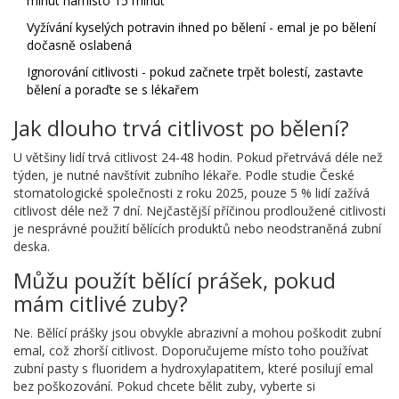
minut namísto 15 minut
Vyžívání kyselých potravin ihned po bělení - emal je po bělení
dočasně oslabená
Ignorování citlivosti - pokud začnete trpět bolestí, zastavte
bělení a poraďte se s lékařem
Jak dlouho trvá citlivost po bělení?
U většiny lidí trvá citlivost 24-48 hodin. Pokud přetrvává déle než
týden, je nutné navštívit zubního lékaře. Podle studie České
stomatologické společnosti z roku 2025, pouze 5 % lidí zažívá
citlivost déle než 7 dní. Nejčastější příčinou prodloužené citlivosti
je nesprávné použití bělících produktů nebo neodstraněná zubní
deska.
Můžu použít bělící prášek, pokud
mám citlivé zuby?
Ne. Bělící prášky jsou obvykle abrazivní a mohou poškodit zubní
emal, což zhorší citlivost. Doporučujeme místo toho používat
zubní pasty s fluoridem a hydroxylapatitem, které posilují emal
bez poškozování. Pokud chcete bělit zuby, vyberte si