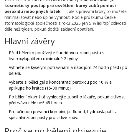
kosmetický postup pro osvětlení barvy zubů pomocí
peroxidu nebo jiných látek
, ale s pravými kroky to můžete
minimalizovat nebo úplně vyhnout. Podle průzkumu České
stomatologické společnosti z roku 2025 jen 5 % lidí trpí citlivostí
déle než týden, pokud dodrží základní opatření.
Hlavní závěry
Před bělením používejte fluoridovou zubní pastu s
hydroxylapatitem minimálně 2 týdny.
Vyhněte se kyselým potravinám a nápojům 24 hodin před i po
bělení.
Vyberte si bělící gel s koncentrací peroxidu pod 10 % a
aplikujte ho krátce (15-30 minut).
Po bělení okamžitě vyhledejte zubního lékaře, pokud citlivost
přetrvává déle než 48 hodin.
Pro účinnou prevenci kombinujte fluorid, hydroxylapatit a
speciální zubní pasty pro citlivé zuby.
Proč se po bělení objevuje