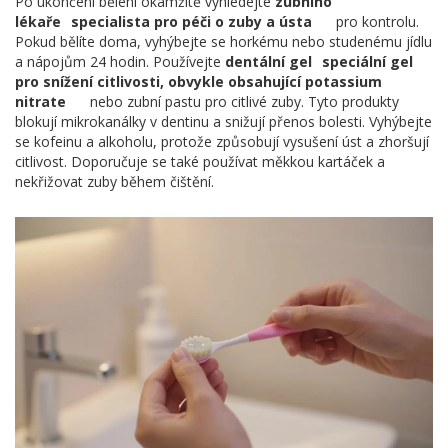
Po ukončení bělení okamžitě vyhledejte
zubního
lékaře
specialista pro péči o zuby a ústa
pro kontrolu.
Pokud bělíte doma, vyhýbejte se horkému nebo studenému jídlu
a nápojům 24 hodin. Používejte
dentální gel
speciální gel
pro snížení citlivosti, obvykle obsahující potassium
nitrate
nebo zubní pastu pro citlivé zuby. Tyto produkty
blokují mikrokanálky v dentinu a snižují přenos bolesti. Vyhýbejte
se kofeinu a alkoholu, protože způsobují vysušení úst a zhoršují
citlivost. Doporučuje se také používat měkkou kartáček a
nekřižovat zuby během čištění.