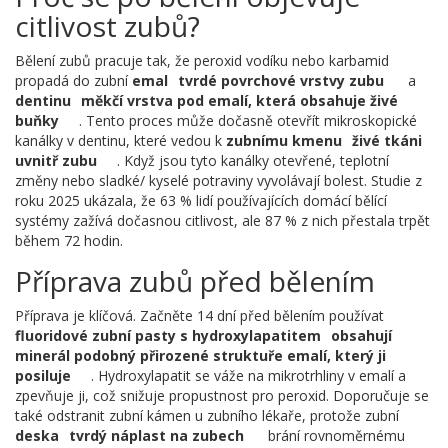
citlivost zubů?
Bělení zubů pracuje tak, že peroxid vodíku nebo karbamid
propadá do zubní
emal
tvrdé povrchové vrstvy zubu
a
dentinu
měkčí vrstva pod emalí, která obsahuje živé
buňky
. Tento proces může dočasně otevřít mikroskopické
kanálky v dentinu, které vedou k
zubnímu kmenu
živé tkáni
uvnitř zubu
. Když jsou tyto kanálky otevřené, teplotní
změny nebo sladké/ kyselé potraviny vyvolávají bolest. Studie z
roku 2025 ukázala, že 63 % lidí používajících domácí bělící
systémy zažívá dočasnou citlivost, ale 87 % z nich přestala trpět
během 72 hodin.
Příprava zubů před bělením
Příprava je klíčová. Začněte 14 dní před bělením používat
fluoridové zubní pasty s hydroxylapatitem
obsahují
minerál podobný přirozené struktuře emalí, který ji
posiluje
. Hydroxylapatit se váže na mikrotrhliny v emalí a
zpevňuje ji, což snižuje propustnost pro peroxid. Doporučuje se
také odstranit zubní kámen u zubního lékaře, protože zubní
deska
tvrdý náplast na zubech
brání rovnoměrnému