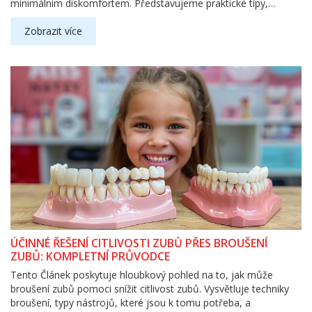
minimálním diskomfortem. Představujeme praktické tipy,
domácí léčebné postupy a doporučení od specialistů, které vám
pomohou získat zpět pohodlí vašeho úsměvu.
Zobrazit více
ÚČINNÉ ŘEŠENÍ CITLIVOSTI ZUBŮ PŘES BROUŠENÍ
ZUBŮ: KOMPLETNÍ PRŮVODCE
Tento Článek poskytuje hloubkový pohled na to, jak může
broušení zubů pomoci snížit citlivost zubů. Vysvětluje techniky
broušení, typy nástrojů, které jsou k tomu potřeba, a