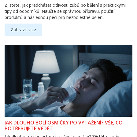
Zjistěte, jak předcházet citlivosti zubů po bělení s praktickými
tipy od odborníků. Naučte se správnou přípravu, použití
produktů a následnou péči pro bezbolestné bělení.
Zobrazit více
JAK DLOUHO BOLÍ OSMIČKY PO VYTAŽENÍ? VŠE, CO
POTŘEBUJETE VĚDĚT
Jak dlouho trvá bolest po vytažení osmičky? Zjistěte, co je