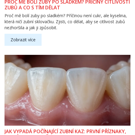
PROČ MĚ BOLÍ ZUBY PO SLADKÉM? PŘÍČINY CITLIVOSTI
ZUBŮ A CO S TÍM DĚLAT
Proč mě bolí zuby po sladkém? Příčinou není cukr, ale kyselina,
která ničí zubní sklovačku. Zjisti, co dělat, aby se citlivost zubů
nezhoršila a jak ji způsobit.
Zobrazit více
JAK VYPADÁ POČÍNAJÍCÍ ZUBNÍ KAZ: PRVNÍ PŘÍZNAKY,