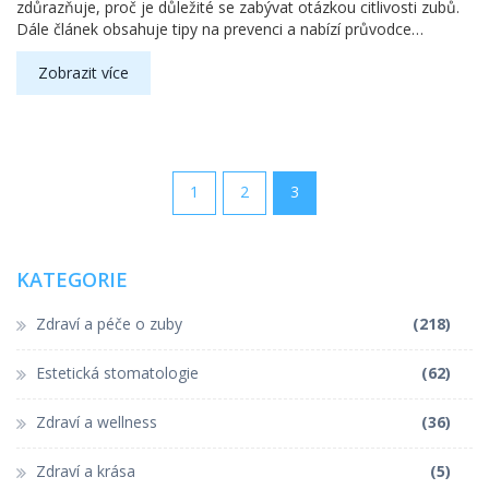
zdůrazňuje, proč je důležité se zabývat otázkou citlivosti zubů.
Dále článek obsahuje tipy na prevenci a nabízí průvodce
postupem domácí péče o citlivé zuby.
Zobrazit více
1
2
3
KATEGORIE
Zdraví a péče o zuby
(218)
Estetická stomatologie
(62)
Zdraví a wellness
(36)
Zdraví a krása
(5)