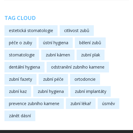
TAG CLOUD
estetická stomatologie
citlivost zubů
péče o zuby
ústní hygiena
bělení zubů
stomatologie
zubní kámen
zubní plak
dentální hygiena
odstranění zubního kamene
zubní fazety
zubní péče
ortodoncie
zubní kaz
zubní hygiena
zubní implantáty
prevence zubního kamene
zubní lékař
úsměv
zánět dásní