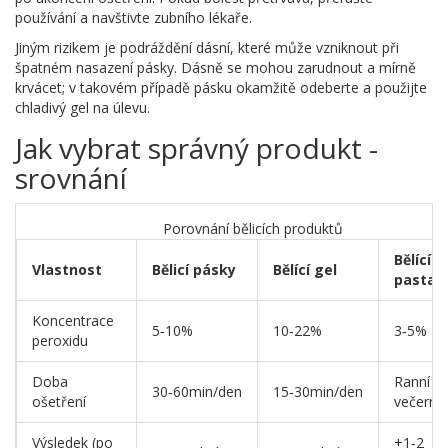
používání a navštivte zubního lékaře.
Jiným rizikem je podráždění dásní, které může vzniknout při
špatném nasazení pásky. Dásně se mohou zarudnout a mírně
krvácet; v takovém případě pásku okamžitě odeberte a použijte
chladivý gel na úlevu.
Jak vybrat správný produkt -
srovnání
Porovnání bělicích produktů
Bělící
Vlastnost
Bělicí pásky
Bělící gel
pasta
Koncentrace
5‑10%
10‑22%
3‑5%
peroxidu
Doba
Ranní a
30‑60min/den
15‑30min/den
ošetření
večerní
Výsledek (po
+1‑2