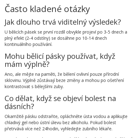
Často kladené otázky
Jak dlouho trvá viditelný výsledek?
U bělicích pásek se první rozdíl obvykle projeví po 3‑5 dnech a
plný efekt (2‑4 odstíny) se dosáhne po 10‑14 dnech
kontinuálního používání.
Mohu bělicí pásky používat, když
mám výplně?
Ano, ale mějte na paměti, že bělení ovlivní pouze přírodní
sklovinu. Výplně zůstávají beze změny a mohou po ošetření
kontrastovat s bělejšími zuby.
Co dělat, když se objeví bolest na
dásních?
Okamžitě pásku odstraňte, opláchněte ústa vodou a aplikujte
chladivý gel nebo ústní úlevu bez alkoholu. Pokud bolest
přetrvává více než 24hodin, vyhledejte zubního lékaře.