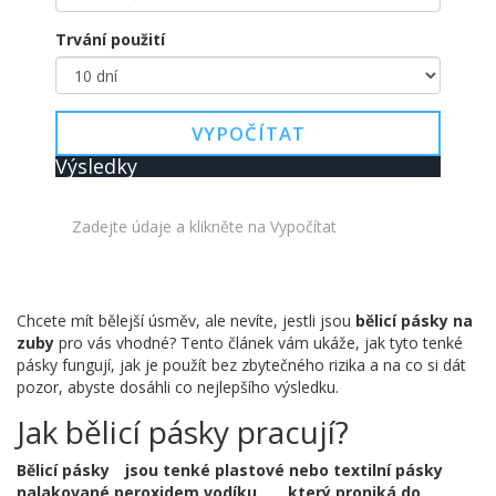
Trvání použití
VYPOČÍTAT
Výsledky
Zadejte údaje a klikněte na Vypočítat
Chcete mít bělejší úsměv, ale nevíte, jestli jsou
bělicí pásky na
zuby
pro vás vhodné? Tento článek vám ukáže, jak tyto tenké
pásky fungují, jak je použít bez zbytečného rizika a na co si dát
pozor, abyste dosáhli co nejlepšího výsledku.
Jak bělicí pásky pracují?
Bělicí pásky
jsou tenké plastové nebo textilní pásky
nalakované
peroxidem vodíku
, který proniká do