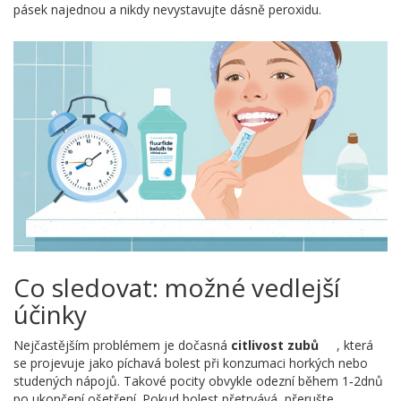
pásek najednou a nikdy nevystavujte dásně peroxidu.
Co sledovat: možné vedlejší
účinky
Nejčastějším problémem je dočasná
citlivost zubů
, která
se projevuje jako píchavá bolest při konzumaci horkých nebo
studených nápojů. Takové pocity obvykle odezní během 1‑2dnů
po ukončení ošetření. Pokud bolest přetrvává, přerušte