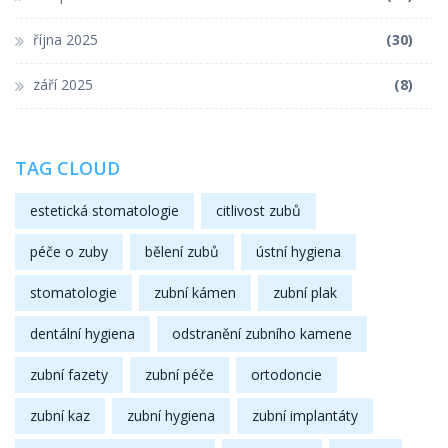
října 2025
(30)
září 2025
(8)
TAG CLOUD
estetická stomatologie
citlivost zubů
péče o zuby
bělení zubů
ústní hygiena
stomatologie
zubní kámen
zubní plak
dentální hygiena
odstranění zubního kamene
zubní fazety
zubní péče
ortodoncie
zubní kaz
zubní hygiena
zubní implantáty