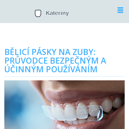
BĚLICÍ PÁSKY NA ZUBY:
PRŮVODCE BEZPEČNÝM A
ÚČINNÝM POUŽÍVÁNÍM