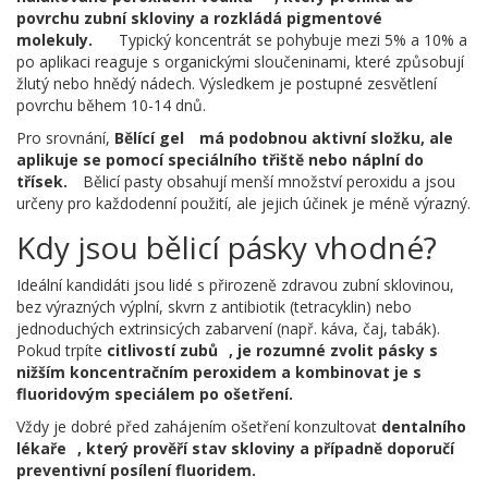
povrchu zubní skloviny a rozkládá pigmentové
molekuly.
Typický koncentrát se pohybuje mezi 5% a 10% a
po aplikaci reaguje s organickými sloučeninami, které způsobují
žlutý nebo hnědý nádech. Výsledkem je postupné zesvětlení
povrchu během 10-14 dnů.
Pro srovnání,
Bělící gel
má podobnou aktivní složku, ale
aplikuje se pomocí speciálního třiště nebo náplní do
třísek.
Bělicí pasty obsahují menší množství peroxidu a jsou
určeny pro každodenní použití, ale jejich účinek je méně výrazný.
Kdy jsou bělicí pásky vhodné?
Ideální kandidáti jsou lidé s přirozeně zdravou zubní sklovinou,
bez výrazných výplní, skvrn z antibiotik (tetracyklin) nebo
jednoduchých extrinsicých zabarvení (např. káva, čaj, tabák).
Pokud trpíte
citlivostí zubů
, je rozumné zvolit pásky s
nižším koncentračním peroxidem a kombinovat je s
fluoridovým speciálem po ošetření.
Vždy je dobré před zahájením ošetření konzultovat
dentalního
lékaře
, který prověří stav skloviny a případně doporučí
preventivní posílení fluoridem.