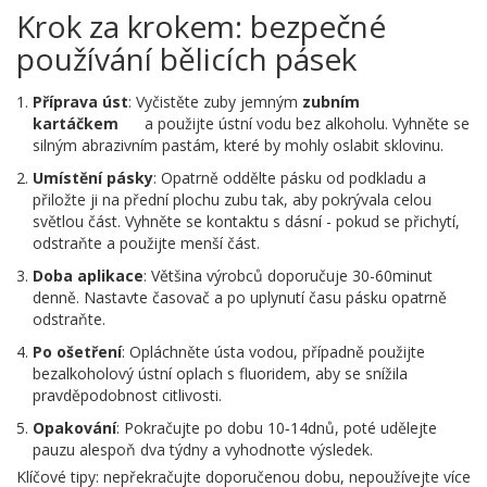
Krok za krokem: bezpečné
používání bělicích pásek
Příprava úst
: Vyčistěte zuby jemným
zubním
kartáčkem
a použijte ústní vodu bez alkoholu. Vyhněte se
silným abrazivním pastám, které by mohly oslabit sklovinu.
Umístění pásky
: Opatrně oddělte pásku od podkladu a
přiložte ji na přední plochu zubu tak, aby pokrývala celou
světlou část. Vyhněte se kontaktu s dásní - pokud se přichytí,
odstraňte a použijte menší část.
Doba aplikace
: Většina výrobců doporučuje 30-60minut
denně. Nastavte časovač a po uplynutí času pásku opatrně
odstraňte.
Po ošetření
: Opláchněte ústa vodou, případně použijte
bezalkoholový ústní oplach s fluoridem, aby se snížila
pravděpodobnost citlivosti.
Opakování
: Pokračujte po dobu 10‑14dnů, poté udělejte
pauzu alespoň dva týdny a vyhodnoťte výsledek.
Klíčové tipy: nepřekračujte doporučenou dobu, nepoužívejte více