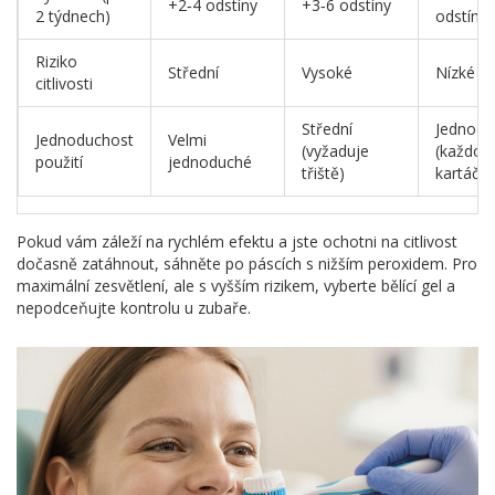
+2‑4 odstíny
+3‑6 odstíny
2 týdnech)
odstíny
Riziko
Střední
Vysoké
Nízké
citlivosti
Střední
Jednodu
Jednoduchost
Velmi
(vyžaduje
(každod
použití
jednoduché
třiště)
kartáčov
Pokud vám záleží na rychlém efektu a jste ochotni na citlivost
dočasně zatáhnout, sáhněte po páscích s nižším peroxidem. Pro
maximální zesvětlení, ale s vyšším rizikem, vyberte bělící gel a
nepodceňujte kontrolu u zubaře.