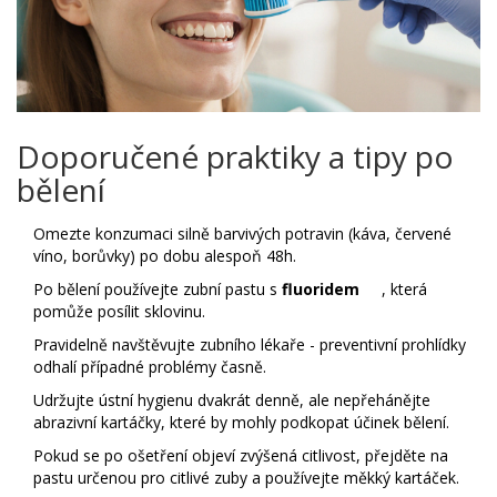
Doporučené praktiky a tipy po
bělení
Omezte konzumaci silně barvivých potravin (káva, červené
víno, borůvky) po dobu alespoň 48h.
Po bělení používejte zubní pastu s
fluoridem
, která
pomůže posílit sklovinu.
Pravidelně navštěvujte zubního lékaře - preventivní prohlídky
odhalí případné problémy časně.
Udržujte ústní hygienu dvakrát denně, ale nepřehánějte
abrazivní kartáčky, které by mohly podkopat účinek bělení.
Pokud se po ošetření objeví zvýšená citlivost, přejděte na
pastu určenou pro citlivé zuby a používejte měkký kartáček.