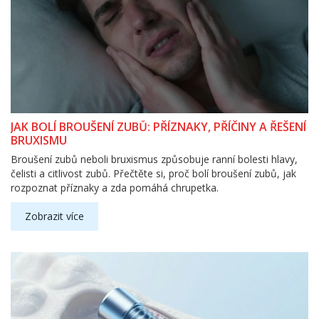
JAK BOLÍ BROUŠENÍ ZUBŮ: PŘÍZNAKY, PŘÍČINY A ŘEŠENÍ
BRUXISMU
Broušení zubů neboli bruxismus způsobuje ranní bolesti hlavy,
čelisti a citlivost zubů. Přečtěte si, proč bolí broušení zubů, jak
rozpoznat příznaky a zda pomáhá chrupetka.
Zobrazit více