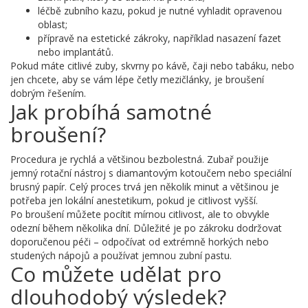
léčbě zubního kazu, pokud je nutné vyhladit opravenou
oblast;
přípravě na estetické zákroky, například nasazení fazet
nebo implantátů.
Pokud máte citlivé zuby, skvrny po kávě, čaji nebo tabáku, nebo
jen chcete, aby se vám lépe četly mezičlánky, je broušení
dobrým řešením.
Jak probíhá samotné
broušení?
Procedura je rychlá a většinou bezbolestná. Zubař použije
jemný rotační nástroj s diamantovým kotoučem nebo speciální
brusný papír. Celý proces trvá jen několik minut a většinou je
potřeba jen lokální anestetikum, pokud je citlivost vyšší.
Po broušení můžete pocítit mírnou citlivost, ale to obvykle
odezní během několika dní. Důležité je po zákroku dodržovat
doporučenou péči – odpočívat od extrémně horkých nebo
studených nápojů a používat jemnou zubní pastu.
Co můžete udělat pro
dlouhodobý výsledek?