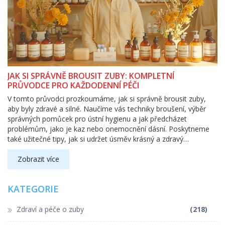
JAK SI SPRÁVNĚ BROUSIT ZUBY: KOMPLETNÍ
PRŮVODCE PRO KAŽDODENNÍ PÉČI
V tomto průvodci prozkoumáme, jak si správně brousit zuby,
aby byly zdravé a silné. Naučíme vás techniky broušení, výběr
správných pomůcek pro ústní hygienu a jak předcházet
problémům, jako je kaz nebo onemocnění dásní. Poskytneme
také užitečné tipy, jak si udržet úsměv krásný a zdravý
dlouhodobě.
Zobrazit více
KATEGORIE
Zdraví a péče o zuby
(218)