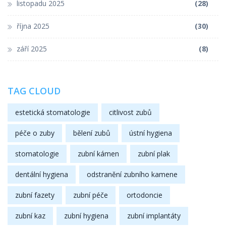
listopadu 2025
(28)
října 2025
(30)
září 2025
(8)
TAG CLOUD
estetická stomatologie
citlivost zubů
péče o zuby
bělení zubů
ústní hygiena
stomatologie
zubní kámen
zubní plak
dentální hygiena
odstranění zubního kamene
zubní fazety
zubní péče
ortodoncie
zubní kaz
zubní hygiena
zubní implantáty