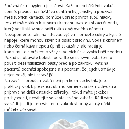
Správná ústní hygiena je klíčová. Každodenní čištění dvakrát
denně, pravidelná návštěva dentální hygienistky a používání
mezizubních kartáčků pomůže udržet povrch zubů hladký.
Pokud máte sklon k zubnímu kameni, zvažte aplikaci fluoridu,
který posílí sklovinu a sníží riziko opětovného nánosu.
Nezapomeňte také na zdravou výživu – omezte cukry a kyselé
nápoje, které mohou skvrnit a oslabit sklovinu. Voda s citronem
nebo černá káva nejsou úplně zakázány, ale raději je
konzumujte s brčkem a vždy si po nich ústa vypláchněte vodou.
Pokud se obáváte bolestí, poraďte se se svým zubařem o
použití desensibilizační pasty před a po zákroku. Většina
pacientů odchází spokojená a s pocitem, že jejich úsměv je
nejen hezčí, ale i zdravější.
Na závěr – broušení zubů není jen kosmetický trik. Je to
praktický krok k prevenci zubního kamene, snížení citlivosti a
příprava na další estetické zákroky. Pokud máte jakékoli
pochybnosti, neváhejte se zeptat svého zubaře. Rádi vám
vysvětlí, jestli je pro vás tento zákrok vhodný a jaký efekt
můžete očekávat.