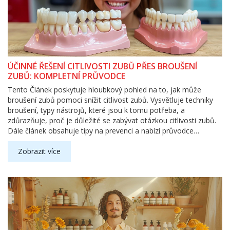
ÚČINNÉ ŘEŠENÍ CITLIVOSTI ZUBŮ PŘES BROUŠENÍ
ZUBŮ: KOMPLETNÍ PRŮVODCE
Tento Článek poskytuje hloubkový pohled na to, jak může
broušení zubů pomoci snížit citlivost zubů. Vysvětluje techniky
broušení, typy nástrojů, které jsou k tomu potřeba, a
zdůrazňuje, proč je důležité se zabývat otázkou citlivosti zubů.
Dále článek obsahuje tipy na prevenci a nabízí průvodce
postupem domácí péče o citlivé zuby.
Zobrazit více