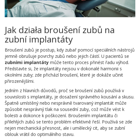
Jak działa broušení zubů na
zubní implantáty
Broušení zubů je postup, kdy zubař pomocí speciálních nástrojů
jemně obrušuje povrchy zubů nebo jejich částí. U pacientů se
zubními implantáty
může tento proces přinést řadu výhod.
Představte si, že implantáty nejsou v dokonalé harmonii s
okolními zuby; zde přichází broušení, které je dokáže učinit
přirozenějšími.
Jedním z hlavních důvodů, proč se broušení zubů používá v
souvislosti s implantáty, je dosažení správného kousání a skusu.
Špatně umístěný nebo nesprávně tvarovaný implantát může
způsobit nesprávný tlak na sousední zuby, což může vést k
bolesti a dokonce k poškození. Broušením implantátu či
přilehlých zubů se tento problém efektivně řeší. Používá se zde
nejen mechanická přesnost, ale i umělecký cit, aby se zubní
oblouk vrátil do optimálního stavu.