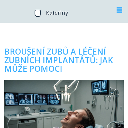
BROUŠENÍ ZUBŮ A LÉČENÍ
ZUBNÍCH IMPLANTÁTŮ: JAK
MŮŽE POMOCI