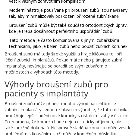
vést k vážným zdravotním komplikacím.
Moderní nástroje používané při broušení zubů jsou navrženy
tak, aby minimalizovaly poškození přirozené zubní tkáně.
Broušení zubů může být také součástí ortodontických úprav,
kde je třeba dosáhnout perfektního uspořádání zubů.
Tato metoda je často kombinována s jinými zubařskými
technikami, jako je bělení zubů nebo použití zubních korunek.
Broušení zubů má tedy široké využití a hraje klíčovou roli při
léčení zubních implantátů. Pokud máte nebo plánujete zubní
implantáty, neváhejte se poradit se svým zubařem o
možnostech a výhodách této metody.
Výhody broušení zubů pro
pacienty s implantáty
Broušení zubů může přinést mnoho výhod pacientům se
zubními implantáty. Jednou z hlavních výhod je, že tato technika
umožňuje lepší sladění nové korunky s ostatními zuby v ústech.
To znamená, že korunka bude nejen esteticky příjemná, ale
také funkčně dokonalá. Nesprávně sladěná korunka může vést k
problémům s kousáním, což může v konečném důsledku