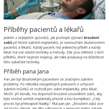
Příběhy pacientů a lékařů
Jedním z nejlepších způsobů, jak pochopit význam
broušení
zubů
při léčení zubních implantátů, je naslouchání zkušenostem
pacientů a lékařů. Každý pacient má jedinečný příběh a každý
lékař má své vlastní techniky a metody. Zde jsou některé z těch
příběhů, které nejenže inspirují, ale také poukazují na důležitost
této zubařské techniky.
Příběh pana Jana
Pan Jan byl dlouholetým pacientem se značnými zubními
problémy. Po několika neúspěšných pokusech o uchycení
zubních můstků se rozhodl pro zubní implantáty. Jeho lékař,
MUDr. Jiří Novák, mu doporučil broušení sousedních zubů, aby
bylo možné umístit implantáty přesně a bez komplikací. „Celý
proces byl překvapivě hladký,“ říká pan Jan. „Broušení zubů sice
zní trochu děsivě, ale díky odbornosti a jemnosti mého zubaře