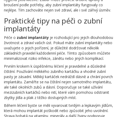
broušení podle potřeby, aby zubní implantáty fungovaly co
nejlépe. Tím zachováte nejen své zdraví, ale i své zářivý úsměv.
Praktické tipy na péči o zubní
implantáty
Péče o
zubní implantáty
je rozhodující pro jejich dlouhodobou
životnost a zdraví vašich úst. Pokud máte zubní implantáty nebo
uvažujete o jejich pořízení, je důležité dodržovat několik
základních pravidel každodenní péče. Tímto způsobem můžete
minimalizovat riziko infekce, zánětu nebo jiných komplikací.
Prvním krokem k úspěšnému léčení je pravidelné a důsledné
čištění. Používání měkkého zubního kartáčku a vhodné zubní
pasty je zásadní. Měkký kartáček nedráždí dásně a chrání povrch
implantátu. Zaměřte se na čištění nejen samotného implantátu,
ale také okolních zubů a dásní. Doporučuje se také užívání
mezizubních kartáčků nebo nití, které vám pomohou odstranit
zbytky jídla a plak z těžko dostupných míst.
Během léčení byste se měli vyvarovat tvrdým a lepkavým jídlům,
která mohou implantát poškodit nebo způsobit jeho uvolnění.
Strava bohatá na vitamíny, minerály a další živiny podporuje