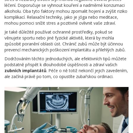
léčení. Doporučuje se vyhnout kouření a nadměrné konzumaci
alkoholu. Oba tyto faktory mohou zpomalit hojení a zvýšit riziko
komplikací. Relaxační techniky, jako je jóga nebo meditace,
mohou pomoci snížit stres a pozitivně ovlivnit vaše zdraví.
Je také důležité používat ochranné prostředky, pokud se
věnujete sportu nebo jiné fyzické aktivitě, která by mohla
způsobit poranění oblasti úst. Chránič zubů může být účinnou
prevencí mechanických poškození implantátu a přilehlých zubů.
Dodržováním těchto jednoduchých, ale efektivních tipů můžete
podstatně přispět k dlouhodobé úspěšnosti a zdraví vašich
zubních implantátů
. Péče o ně totiž nekončí jejich zavedením,
ale začíná právě po tom, co opustíte zubařskou ordinaci.