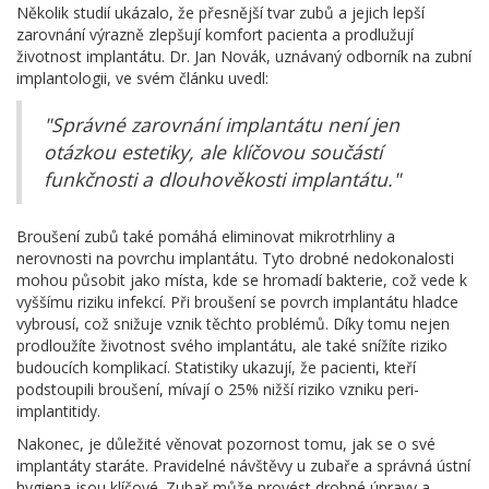
Několik studií ukázalo, že přesnější tvar zubů a jejich lepší
zarovnání výrazně zlepšují komfort pacienta a prodlužují
životnost implantátu. Dr. Jan Novák, uznávaný odborník na zubní
implantologii, ve svém článku uvedl:
"Správné zarovnání implantátu není jen
otázkou estetiky, ale klíčovou součástí
funkčnosti a dlouhověkosti implantátu."
Broušení zubů také pomáhá eliminovat mikrotrhliny a
nerovnosti na povrchu implantátu. Tyto drobné nedokonalosti
mohou působit jako místa, kde se hromadí bakterie, což vede k
vyššímu riziku infekcí. Při broušení se povrch implantátu hladce
vybrousí, což snižuje vznik těchto problémů. Díky tomu nejen
prodloužíte životnost svého implantátu, ale také snížíte riziko
budoucích komplikací. Statistiky ukazují, že pacienti, kteří
podstoupili broušení, mívají o 25% nižší riziko vzniku peri-
implantitidy.
Nakonec, je důležité věnovat pozornost tomu, jak se o své
implantáty staráte. Pravidelné návštěvy u zubaře a správná ústní
hygiena jsou klíčové. Zubař může provést drobné úpravy a