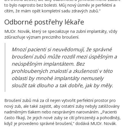
to bylo naprosto bez bolesti. Můj nový úsměv je perfektní a
cítím, že mám opět kompletní sadu zdravých zubů.“
Odborné postřehy lékaře
MUDr. Novák, který se specializuje na zubní implantáty, vždy
zdůrazňuje význam precizního broušení.
Mnozí pacienti si neuvědomují, že správné
broušení zubů může rozdíl mezi úspěšným a
neúspěšným implantátem. Bez
prohloubených znalostí a zkušeností v této
oblasti by mnohé implantáty nemusely
sloužit tak dlouho a tak dobře, jak by měly.
Broušení zubů má za cíl nejen vytvořit perfektní prostor pro
nový zub, ale také zajistit, aby ostatní zuby nebyly zatěžovány
nadměrným tlakem nebo nesprávným narovnáním. „Pacienti
často říkají, že jejich nové zuby se cítí přirozeněji a pohodlněji,
když je provedeno správné broušení,“ dodává MUDr. Novák.