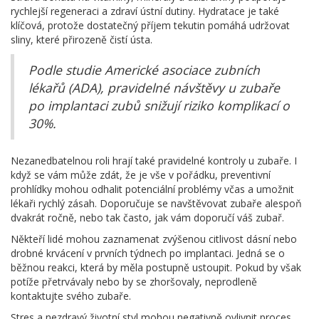
rychlejší regeneraci a zdraví ústní dutiny. Hydratace je také
klíčová, protože dostatečný příjem tekutin pomáhá udržovat
sliny, které přirozeně čistí ústa.
Podle studie Americké asociace zubních
lékařů (ADA), pravidelné návštěvy u zubaře
po implantaci zubů snižují riziko komplikací o
30%.
Nezanedbatelnou roli hrají také pravidelné kontroly u zubaře. I
když se vám může zdát, že je vše v pořádku, preventivní
prohlídky mohou odhalit potenciální problémy včas a umožnit
lékaři rychlý zásah. Doporučuje se navštěvovat zubaře alespoň
dvakrát ročně, nebo tak často, jak vám doporučí váš zubař.
Někteří lidé mohou zaznamenat zvýšenou citlivost dásní nebo
drobné krvácení v prvních týdnech po implantaci. Jedná se o
běžnou reakci, která by měla postupně ustoupit. Pokud by však
potíže přetrvávaly nebo by se zhoršovaly, neprodleně
kontaktujte svého zubaře.
Stres a nezdravý životní styl mohou negativně ovlivnit proces