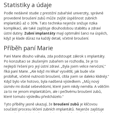
Statistiky a údaje
Podle nedávné studie z prestižní zubařské univerzity, správně
provedené broušení zubů může zvýšit úspěšnost zubních
implantátů až o 30%. Tato technika nejenže snižuje rizika
komplikací, ale také zajišťuje dlouhodobou stabilitu a zdraví
ústní dutiny.
Zubní implantáty
mají optimální šanci na úspěch,
když je klade důraz na každý detail, včetně broušení.
Příběh paní Marie
Paní Marie dlouho váhala, zda podstoupit zákrok s implantáty.
Po konzultaci se zkušeným zubařem se rozhodla, že je to
nejlepší řešení pro její ústní zdraví. „Byla jsem velice nervózní,“
říká paní Marie. „Ale když mi lékař vysvětlil, jak bude vše
probíhat, včetně nutnosti broušení, cítila jsem se daleko klidněji.“
Když bylo vše hotovo, byla nadšená výsledkem. „Můj nový
úsměv mi dodal sebevědomí, které jsem nikdy neměla. A vděčím
za to ne jenom implantátům, ale i pečlivému broušení zubů,
které tomuto výsledku předcházelo.“
Tyto příběhy jasně ukazují, že
broušení zubů
je klíčovou
součástí procesu léčení zubních implantátů. Nejenže zajišťuje