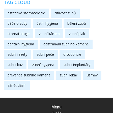
TAG CLOUD
estetická stomatologie
citlivost zubů
péče o zuby
ústní hygiena
bělení zubů
stomatologie
zubní kámen
zubní plak
dentální hygiena
odstranění zubního kamene
zubní fazety
zubní péče
ortodoncie
zubní kaz
zubní hygiena
zubní implantáty
prevence zubního kamene
zubní lékař
úsměv
zánět dásní
Menu
O nás