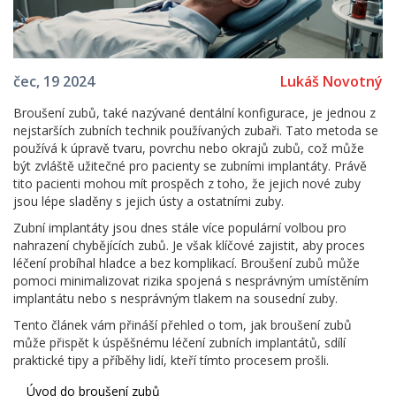
Lukáš Novotný
čec, 19 2024
Broušení zubů, také nazývané dentální konfigurace, je jednou z
nejstarších zubních technik používaných zubaři. Tato metoda se
používá k úpravě tvaru, povrchu nebo okrajů zubů, což může
být zvláště užitečné pro pacienty se zubními implantáty. Právě
tito pacienti mohou mít prospěch z toho, že jejich nové zuby
jsou lépe sladěny s jejich ústy a ostatními zuby.
Zubní implantáty jsou dnes stále více populární volbou pro
nahrazení chybějících zubů. Je však klíčové zajistit, aby proces
léčení probíhal hladce a bez komplikací. Broušení zubů může
pomoci minimalizovat rizika spojená s nesprávným umístěním
implantátu nebo s nesprávným tlakem na sousední zuby.
Tento článek vám přináší přehled o tom, jak broušení zubů
může přispět k úspěšnému léčení zubních implantátů, sdílí
praktické tipy a příběhy lidí, kteří tímto procesem prošli.
Úvod do broušení zubů