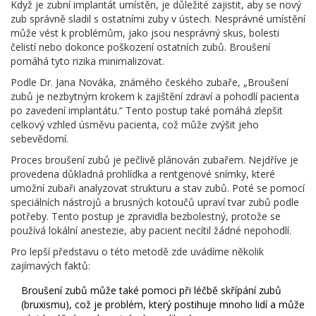
Když je zubní implantát umístěn, je důležité zajistit, aby se nový
zub správně sladil s ostatními zuby v ústech. Nesprávné umístění
může vést k problémům, jako jsou nesprávný skus, bolesti
čelistí nebo dokonce poškození ostatních zubů. Broušení
pomáhá tyto rizika minimalizovat.
Podle Dr. Jana Nováka, známého českého zubaře, „Broušení
zubů je nezbytným krokem k zajištění zdraví a pohodlí pacienta
po zavedení implantátu.“ Tento postup také pomáhá zlepšit
celkový vzhled úsměvu pacienta, což může zvýšit jeho
sebevědomí.
Proces broušení zubů je pečlivě plánován zubařem. Nejdříve je
provedena důkladná prohlídka a rentgenové snímky, které
umožní zubaři analyzovat strukturu a stav zubů. Poté se pomocí
speciálních nástrojů a brusných kotoučů upraví tvar zubů podle
potřeby. Tento postup je zpravidla bezbolestný, protože se
používá lokální anestezie, aby pacient necítil žádné nepohodlí.
Pro lepší představu o této metodě zde uvádíme několik
zajímavých faktů:
Broušení zubů může také pomoci při léčbě skřípání zubů
(bruxismu), což je problém, který postihuje mnoho lidí a může