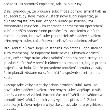
poškodit jak samotný implantát, tak i okolní zuby.
Další výhodou je, že broušení zubů může pomoci zmírnit tlak na
sousední zuby. Když máte v ústech nový zubní implantát, je
důležité zajistit, aby tlak, který používáte při kousání, byl
rovnoměrně rozložen. Tím zabráníte nadměrnému opotřebení
zubů a dalším potenciálním problémům. Broušením zubů se
dosahuje toho, že nové zuby jsou perfektně sladěny s vašimi
přirozenými zuby, což přispívá k celkovému zubnímu zdraví.
Broušení zubů také zlepšuje stabilitu implantátu. Lépe sladěné
zuby znamenají, že implantát bude pevněji ukotven v čelistní
kosti, což snižuje riziko jeho uvolnění nebo dokonce ztráty. To
je zvláště důležité v prvních týdnech po implantaci, kdy je proces
hojení na vrcholu. Dobře provedené broušení pomáhá zajistit,
že implantát zůstane na svém místě a správně se integruje s
kostí.
Existuje také velký estetický přínos broušení zubů. Když jsou
nové zuby sladěny s vašimi přirozenými zuby, zlepšuje to váš
úsměv a celkový vzhled. Pacienti často cítí větší sebevědomí a
pohodlí, když vědí, že jejich zuby vypadají přirozeně. Zubní
estetika je klíčová nejen pro fyzické zdraví, ale i pro psychickou
pohodu.