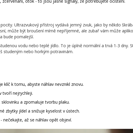
í, zčervenání, otok - to jsou jasné signály, že potřebujete očištění.
ční pocity. Ultrazvukový přístroj vydává jemný zvuk, jako by někdo škrába
dásní, může být broušení mírně nepříjemné, ale zubař vám může aplik
a bude pomalejší.
 studenou vodu nebo teplé jídlo. To je úplně normální a trvá 1-3 dny. S
říliš studeným nebo horkým potravinám.
e klíč k tomu, abyste náhlav nevznikl znovu.
tvoří nejrychleji.
 sklovinku a zpomaluje tvorbu plaku.
zbytky jídel a snižuje kyselost v ústech.
- nečekajte, až se náhlav opět objeví.