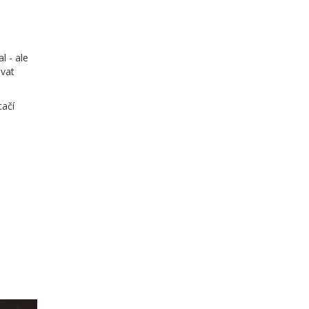
l - ale
ovat
tačí