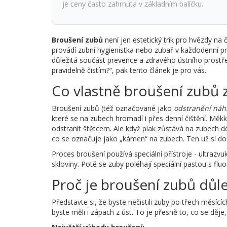
je ceny často zahrnuta v základním balíčku.
Broušení zubů
není jen estetický trik pro hvězdy na
provádí zubní hygienistka nebo zubař v každodenní prax
důležitá součást prevence a zdravého ústního prostředí
pravidelně čistím?“, pak tento článek je pro vás.
Co vlastně broušení zubů
Broušení zubů (též označované jako
odstranění náh
které se na zubech hromadí i přes denní čištění. Měkký
odstranit štětcem. Ale když plak zůstává na zubech 
co se označuje jako „kámen“ na zubech. Ten už si dom
Proces broušení používá speciální přístroje - ultrazv
skloviny. Poté se zuby poléhají speciální pastou s fluo
Proč je broušení zubů důle
Představte si, že byste nečistili zuby po třech měsící
byste měli i zápach z úst. To je přesně to, co se děj