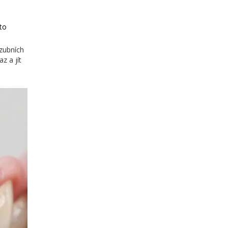
yto
 zubních
z a jít