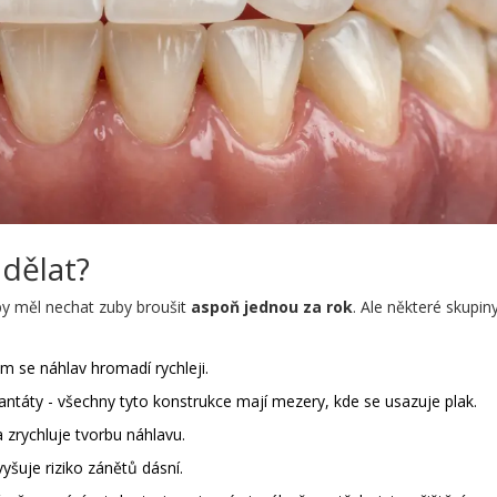
dělat?
ý by měl nechat zuby broušit
aspoň jednou za rok
. Ale některé skupiny 
am se náhlav hromadí rychleji.
antáty - všechny tyto konstrukce mají mezery, kde se usazuje plak.
 zrychluje tvorbu náhlavu.
vyšuje riziko zánětů dásní.