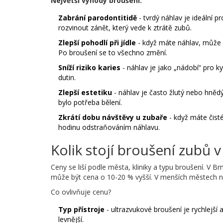
Největší výhody broušení:
Zabrání parodontitidě
- tvrdý náhlav je ideální 
rozvinout zánět, který vede k ztrátě zubů.
Zlepší pohodlí při jídle
- když máte náhlav, může 
Po broušení se to všechno změní.
Sníží riziko karies
- náhlav je jako „nádobí“ pro ky
dutin.
Zlepší estetiku
- náhlav je často žlutý nebo hnědý.
bylo potřeba bělení.
Zkrátí dobu návštěvy u zubaře
- když máte čisté
hodinu odstraňováním náhlavu.
Kolik stojí broušení zubů 
Ceny se liší podle města, kliniky a typu broušení. V B
může být cena o 10-20 % vyšší. V menších městech ne
Co ovlivňuje cenu?
Typ přístroje
- ultrazvukové broušení je rychlejší a
levnější.