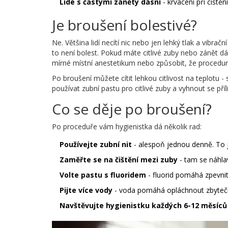
Lidé s častými záněty dásní
- krvácení při čištěn
Je broušení bolestivé?
Ne. Většina lidí necítí nic nebo jen lehký tlak a vibra
to není bolest. Pokud máte citlivé zuby nebo zánět 
mírné místní anestetikum nebo způsobit, že procedur
Po broušení můžete cítit lehkou citlivost na teplotu -
používat zubní pastu pro citlivé zuby a vyhnout se p
Co se děje po broušení?
Po proceduře vám hygienistka dá několik rad:
Používejte zubní nit
- alespoň jednou denně. To j
Zaměřte se na čištění mezi zuby
- tam se náhlav 
Volte pastu s fluoridem
- fluorid pomáhá zpevnit
Pijte více vody
- voda pomáhá opláchnout zbytečné 
Navštěvujte hygienistku každých 6-12 měsíců