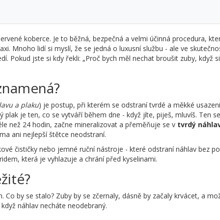
 červené koberce. Je to běžná, bezpečná a velmi účinná procedura, kte
i. Mnoho lidí si myslí, že se jedná o luxusní službu - ale ve skutečnos
. Pokud jste si kdy řekli: „Proč bych měl nechat broušit zuby, když si
 znamená?
lavu a plaku
) je postup, při kterém se odstraní tvrdé a měkké usazen
 plak je ten, co se vytváří během dne - když jíte, piješ, mluvíš. Ten s
déle než 24 hodin, začne mineralizovat a přeměňuje se v
tvrdý náhla
a ani nejlepší štětce neodstraní.
ukové čističky nebo jemné ruční nástroje - které odstraní náhlav bez p
ridem, která je vyhlazuje a chrání před kyselinami.
žité?
ch. Co by se stalo? Zuby by se zčernaly, dásně by začaly krvácet, a mo
e, když náhlav necháte neodebraný.