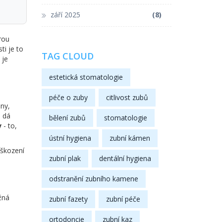
září 2025
(8)
rou
ti je to
TAG CLOUD
 je
estetická stomatologie
péče o zuby
citlivost zubů
iny,
e dá
bělení zubů
stomatologie
v
- to,
ústní hygiena
zubní kámen
oškození
zubní plak
dentální hygiena
odstranění zubního kamene
žná
zubní fazety
zubní péče
ortodoncie
zubní kaz