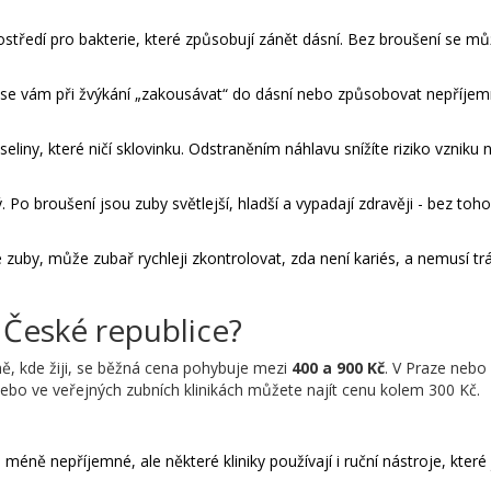
prostředí pro bakterie, které způsobují zánět dásní. Bez broušení se m
se vám při žvýkání „zakousávat“ do dásní nebo způsobovat nepříjemn
seliny, které ničí sklovinku. Odstraněním náhlavu snížíte riziko vzniku
 Po broušení jsou zuby světlejší, hladší a vypadají zdravěji - bez toho
 zuby, může zubař rychleji zkontrolovat, zda není kariés, a nemusí trá
v České republice?
rně, kde žiji, se běžná cena pohybuje mezi
400 a 900 Kč
. V Praze nebo
bo ve veřejných zubních klinikách můžete najít cenu kolem 300 Kč.
 méně nepříjemné, ale některé kliniky používají i ruční nástroje, které