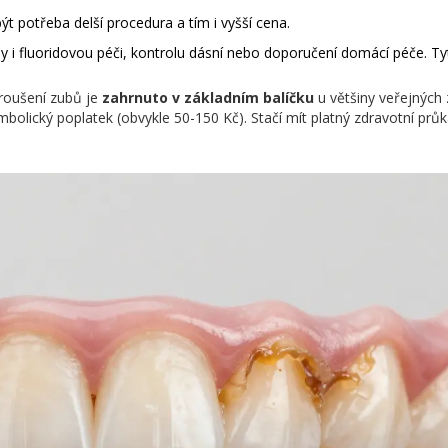
potřeba delší procedura a tím i vyšší cena.
eny i fluoridovou péči, kontrolu dásní nebo doporučení domácí péče. T
broušení zubů je
zahrnuto v základním balíčku
u většiny veřejných
bolický poplatek (obvykle 50-150 Kč). Stačí mít platný zdravotní průka