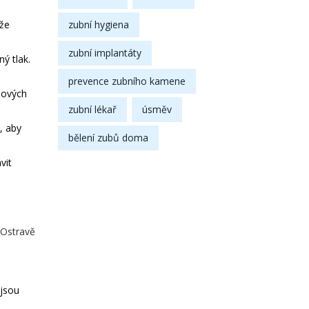
zubní hygiena
ůže
zubní implantáty
ý tlak.
prevence zubního kamene
 nových
zubní lékař
úsměv
, aby
bělení zubů doma
vit
 Ostravě
 jsou