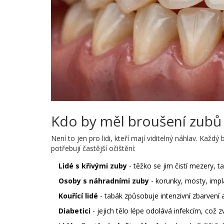
Kdo by měl broušení zubů 
Není to jen pro lidi, kteří mají viditelný náhlav. Každ
potřebují častější očištění:
Lidé s křivými zuby
- těžko se jim čistí mezery, t
Osoby s náhradními zuby
- korunky, mosty, impl
Kouřící lidé
- tabák způsobuje intenzivní zbarvení a
Diabetici
- jejich tělo lépe odolává infekcím, což z