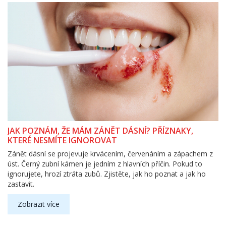
JAK POZNÁM, ŽE MÁM ZÁNĚT DÁSNÍ? PŘÍZNAKY,
KTERÉ NESMÍTE IGNOROVAT
Zánět dásní se projevuje krvácením, červenáním a zápachem z
úst. Černý zubní kámen je jedním z hlavních příčin. Pokud to
ignorujete, hrozí ztráta zubů. Zjistěte, jak ho poznat a jak ho
zastavit.
Zobrazit více