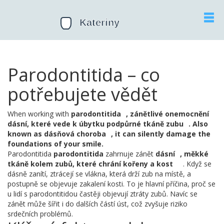
Parodontitida – co
potřebujete vědět
When working with
parodontitida
,
zánětlivé onemocnění
dásní, které vede k úbytku podpůrné tkáně zubu
. Also
known as
dásňová choroba
, it can silently damage the
foundations of your smile.
Parodontitida
parodontitida
zahrnuje zánět
dásní
,
měkké
tkáně kolem zubů, které chrání kořeny a kost
. Když se
dásně zanítí, ztrácejí se vlákna, která drží zub na místě, a
postupně se objevuje zakalení kosti. To je hlavní příčina, proč se
u lidí s parodontitidou častěji objevují ztráty zubů. Navíc se
zánět může šířit i do dalších částí úst, což zvyšuje riziko
srdečních problémů.