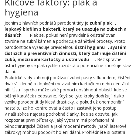
Klíčové faktory: plak a
hygiena
Jedním z hlavních podnětů parodontitidy je
zubní plak
,
lepkavý biofilm z bakterií, který se usazuje na zubech a
dásních
. Plak se, pokud není pravidelně odstraňován,
ztvrdne na zubní kámen a podněcuje zánětlivé procesy. Proto
parodontitida vyžaduje pravidelnou
ústní hygienu
,
systém
čisticích a preventivních činností, který zahrnuje čištění
zubů, mezizubní kartáčky a ústní vodu
. Bez správné
ústní hygieny se plak rychle rozrůstá a potenciálně zhoršuje stav
dásní.
Praktické rady zahrnují používání zubní pasty s fluoridem, čistění
dvakrát denně a doplnění mezizubním kartáčkem nebo dentální
nití. Ústní sprcha může také pomoci dosáhnout oblastí, kde se
běžný kartáček nedostane. Když se tyto kroky dodržují, riziko
vzniku parodontitidy klesá drasticky, a pokud už onemocnění
nastalo, lze ho kontrolovat a často i zastavit jeho postup.
V naší sbírce najdete podrobné články, kde se dozvíte, jak
rozpoznat první příznaky, jaký význam má profesionální
pěnochirurgické čištění a jaké moderní metody (např. laserové
zákroky) mohou podpořit hojení dásní. Prohlédněte si ostatní