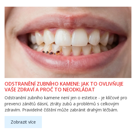
ODSTRANĚNÍ ZUBNÍHO KAMENE: JAK TO OVLIVŇUJE
VAŠE ZDRAVÍ A PROČ TO NEODKLÁDAT
Odstranění zubního kamene není jen o estetice - je klíčové pro
prevenci zánětů dásní, ztráty zubů a problémů s celkovým
zdravím. Pravidelné čištění může zabránit drahým léčbám.
Zobrazit více