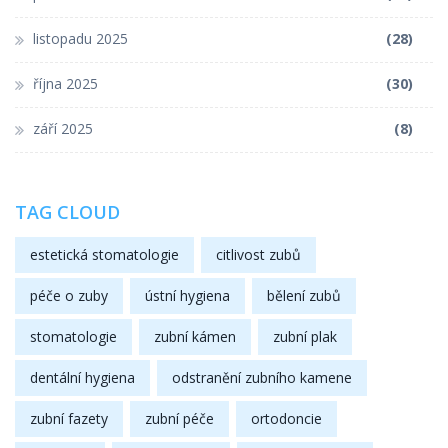
listopadu 2025
(28)
října 2025
(30)
září 2025
(8)
TAG CLOUD
estetická stomatologie
citlivost zubů
péče o zuby
ústní hygiena
bělení zubů
stomatologie
zubní kámen
zubní plak
dentální hygiena
odstranění zubního kamene
zubní fazety
zubní péče
ortodoncie