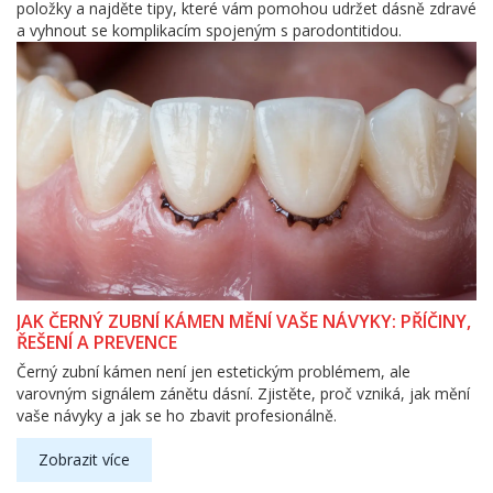
položky a najděte tipy, které vám pomohou udržet dásně zdravé
a vyhnout se komplikacím spojeným s parodontitidou.
JAK ČERNÝ ZUBNÍ KÁMEN MĚNÍ VAŠE NÁVYKY: PŘÍČINY,
ŘEŠENÍ A PREVENCE
Černý zubní kámen není jen estetickým problémem, ale
varovným signálem zánětu dásní. Zjistěte, proč vzniká, jak mění
vaše návyky a jak se ho zbavit profesionálně.
Zobrazit více