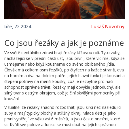
Lukáš Novotný
bře, 22 2024
Co jsou řezáky a jak je poznáme
Ve světě dentálního zdraví hrají řezáky klíčovou roli. Tyto zuby,
nacházející se v přední části úst, jsou první, které vidíme, když se
usmějeme nebo když kousneme do svého oblíbeného jídla.
Člověk má celkem osm řezáků, po čtyřech na každé straně, dva
na horním a dva na dolním patře. Jejich hlavní funkcí je kousání a
štěpení potravy na menší kousky, což je nezbytné pro naši
schopnost správně trávit. Řezáky mají obvykle jednoduchý, ale
silný tvar s ostrým okrajem, což je činí skvělými pomocníky při
kousání.
Vizuálně lze řezáky snadno rozpoznat; jsou širší než následující
zuby a mají typicky plochý a střižný okraj. Mladé děti je jako
první vyrážejí ve věku asi 6 měsíců, a jsou často prvními, které
se Kvůli své poloze a funkci se musí dbát na jejich správnou