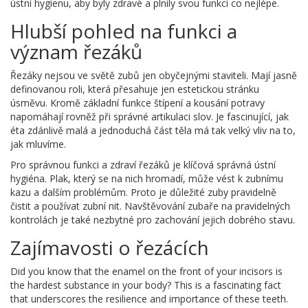
ústní hygienu, aby byly zdravé a plnily svou funkci co nejlépe.
Hlubší pohled na funkci a
význam řezáků
Řezáky nejsou ve světě zubů jen obyčejnými staviteli. Mají jasně
definovanou roli, která přesahuje jen estetickou stránku
úsměvu. Kromě základní funkce štípení a kousání potravy
napomáhají rovněž při správné artikulaci slov. Je fascinující, jak
éta zdánlivě malá a jednoduchá část těla má tak velký vliv na to,
jak mluvíme.
Pro správnou funkci a zdraví řezáků je klíčová správná ústní
hygiéna. Plak, který se na nich hromadí, může vést k zubnímu
kazu a dalším problémům. Proto je důležité zuby pravidelně
čistit a používat zubní nit. Navštěvování zubaře na pravidelných
kontrolách je také nezbytné pro zachování jejich dobrého stavu.
Zajímavosti o řezácích
Did you know that the enamel on the front of your incisors is
the hardest substance in your body? This is a fascinating fact
that underscores the resilience and importance of these teeth.