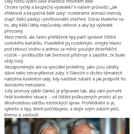
Díky tomu vydrží vaše investice mnohem déle.
Chcete rychlý a bezpečný výsledek? V našem průvodci „Jak
efektivně a bezpečně bělit zuby“ rozebíráme domácí metody
(např. bělicí pásky) i profesionální ošetření. Důraz klademe na
to, aby bělící látky nepůsobily citlivost a aby byl výsledek
přirozený.
Mezi menší, ale často přehlížené tipy patří správné čištění
sonického kartáčku. Pravidelně jej rozebírejte, omyjte hlavici
pod tekoucí vodou a jednou za měsíc použijte dezinfekční
roztok – prodloužíte tak životnost přístroje a zajistíte, že bude
vždy čistý.
Nezapomínejte ani na speciální problémy, jako jsou záněty
dásní nebo tetracyklinové zuby. V článcích o těchto tématech
nabízíme konkrétní rady, kdy navštívit zubaře a jak podpořit ho
domácími metodami.
Celý únorový výběr článků je připraven tak, aby vám pomohl
řešit konkrétní situace – od čištění poškozených protéz až po
dlouhodobou údržbu estetických úprav. Prohlédněte si je,
vyberte si tipy, které potřebujete, a dejte svým zubům péči,
kterou si zaslouží.