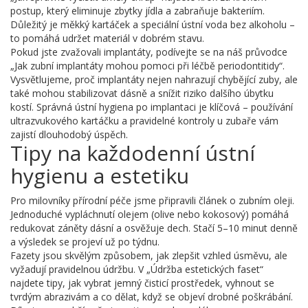
postup, který eliminuje zbytky jídla a zabraňuje bakteriím.
Důležitý je měkký kartáček a speciální ústní voda bez alkoholu –
to pomáhá udržet materiál v dobrém stavu.
Pokud jste zvažovali implantáty, podívejte se na náš průvodce
„Jak zubní implantáty mohou pomoci při léčbě periodontitidy“.
Vysvětlujeme, proč implantáty nejen nahrazují chybějící zuby, ale
také mohou stabilizovat dásně a snížit riziko dalšího úbytku
kostí. Správná ústní hygiena po implantaci je klíčová – používání
ultrazvukového kartáčku a pravidelné kontroly u zubaře vám
zajistí dlouhodobý úspěch.
Tipy na každodenní ústní
hygienu a estetiku
Pro milovníky přírodní péče jsme připravili článek o zubním oleji.
Jednoduché vypláchnutí olejem (olive nebo kokosový) pomáhá
redukovat záněty dásní a osvěžuje dech. Stačí 5–10 minut denně
a výsledek se projeví už po týdnu.
Fazety jsou skvělým způsobem, jak zlepšit vzhled úsměvu, ale
vyžadují pravidelnou údržbu. V „Údržba estetických faset“
najdete tipy, jak vybrat jemný čisticí prostředek, vyhnout se
tvrdým abrazivám a co dělat, když se objeví drobné poškrábání.