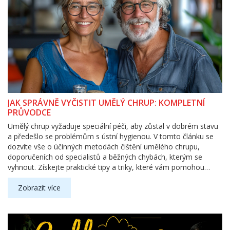
JAK SPRÁVNĚ VYČISTIT UMĚLÝ CHRUP: KOMPLETNÍ
PRŮVODCE
Umělý chrup vyžaduje speciální péči, aby zůstal v dobrém stavu
a předešlo se problémům s ústní hygienou. V tomto článku se
dozvíte vše o účinných metodách čištění umělého chrupu,
doporučeních od specialistů a běžných chybách, kterým se
vyhnout. Získejte praktické tipy a triky, které vám pomohou
udržet váš umělý chrup čistý a zdravý.
Zobrazit více