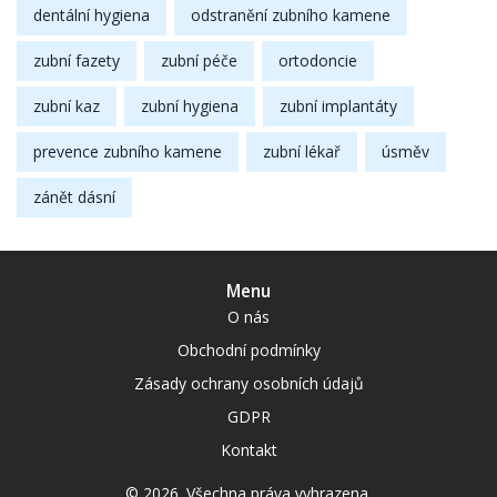
dentální hygiena
odstranění zubního kamene
zubní fazety
zubní péče
ortodoncie
zubní kaz
zubní hygiena
zubní implantáty
prevence zubního kamene
zubní lékař
úsměv
zánět dásní
Menu
O nás
Obchodní podmínky
Zásady ochrany osobních údajů
GDPR
Kontakt
© 2026. Všechna práva vyhrazena.