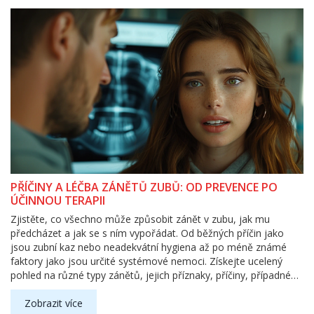
PŘÍČINY A LÉČBA ZÁNĚTŮ ZUBŮ: OD PREVENCE PO
ÚČINNOU TERAPII
Zjistěte, co všechno může způsobit zánět v zubu, jak mu
předcházet a jak se s ním vypořádat. Od běžných příčin jako
jsou zubní kaz nebo neadekvátní hygiena až po méně známé
faktory jako jsou určité systémové nemoci. Získejte ucelený
pohled na různé typy zánětů, jejich příznaky, příčiny, případné
komplikace a nejmodernější metody léčby.
Zobrazit více