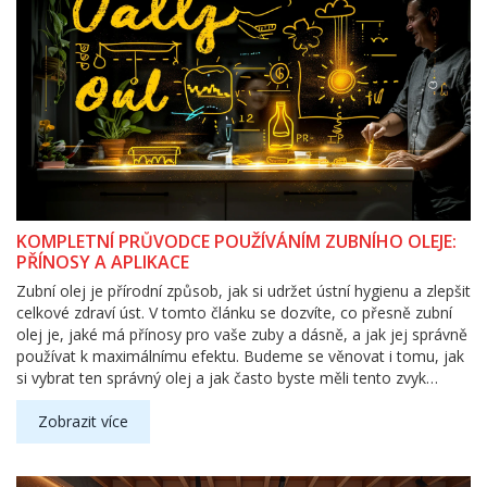
KOMPLETNÍ PRŮVODCE POUŽÍVÁNÍM ZUBNÍHO OLEJE:
PŘÍNOSY A APLIKACE
Zubní olej je přírodní způsob, jak si udržet ústní hygienu a zlepšit
celkové zdraví úst. V tomto článku se dozvíte, co přesně zubní
olej je, jaké má přínosy pro vaše zuby a dásně, a jak jej správně
používat k maximálnímu efektu. Budeme se věnovat i tomu, jak
si vybrat ten správný olej a jak často byste měli tento zvyk
zařadit do své denní rutiny.
Zobrazit více