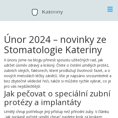
Únor 2024 – novinky ze
Stomatologie Kateriny
V únoru jsme na blogu přinesli spoustu užitečných rad, jak
udržet úsměv zdravý a krásný. Čtete o čistění umělých protéz,
zubních olejích, faktorech, které prodlužují životnost fazet, a o
nových metodách léčby zánětů. Vše je napsáno srozumitelně a
bez zbytečné vědecké řeči, takže si můžete rychle vybrat, co je
pro vás nejdůležitější.
Jak pečovat o speciální zubní
protézy a implantáty
Umělý chrup potřebuje jiný přístup než přírodní zuby. V článku
„Jak správně vyčistit umělý chrup“ najdete krok za krokem