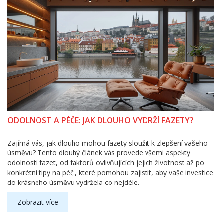
ODOLNOST A PÉČE: JAK DLOUHO VYDRŽÍ FAZETY?
Zajímá vás, jak dlouho mohou fazety sloužit k zlepšení vašeho
úsměvu? Tento dlouhý článek vás provede všemi aspekty
odolnosti fazet, od faktorů ovlivňujících jejich životnost až po
konkrétní tipy na péči, které pomohou zajistit, aby vaše investice
do krásného úsměvu vydržela co nejdéle.
Zobrazit více