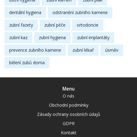
dentální hygiena
odstranění zubního kamene
zubní fazety
zubní péče
ortodoncie
zubní kaz
zubní hygiena
zubní implantáty
prevence zubního kamene
zubní lékař
úsměv
bělení zubů doma
Menu
O nás
Obchodní podmínky
Zásady ochrany osobních údajů
GDPR
Kontakt