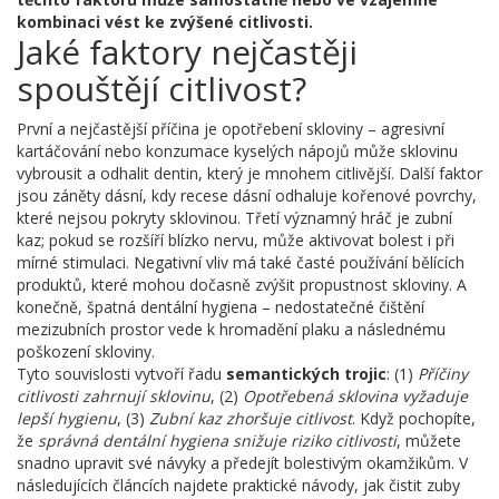
kombinaci vést ke zvýšené citlivosti.
Jaké faktory nejčastěji
spouštějí citlivost?
První a nejčastější příčina je opotřebení skloviny – agresivní
kartáčování nebo konzumace kyselých nápojů může sklovinu
vybrousit a odhalit dentin, který je mnohem citlivější. Další faktor
jsou záněty dásní, kdy recese dásní odhaluje kořenové povrchy,
které nejsou pokryty sklovinou. Třetí významný hráč je zubní
kaz; pokud se rozšíří blízko nervu, může aktivovat bolest i při
mírné stimulaci. Negativní vliv má také časté používání bělících
produktů, které mohou dočasně zvýšit propustnost skloviny. A
konečně, špatná dentální hygiena – nedostatečné čištění
mezizubních prostor vede k hromadění plaku a následnému
poškození skloviny.
Tyto souvislosti vytvoří řadu
semantických trojic
: (1)
Příčiny
citlivosti zahrnují sklovinu
, (2)
Opotřebená sklovina vyžaduje
lepší hygienu
, (3)
Zubní kaz zhoršuje citlivost
. Když pochopíte,
že
správná dentální hygiena snižuje riziko citlivosti
, můžete
snadno upravit své návyky a předejít bolestivým okamžikům. V
následujících článcích najdete praktické návody, jak čistit zuby