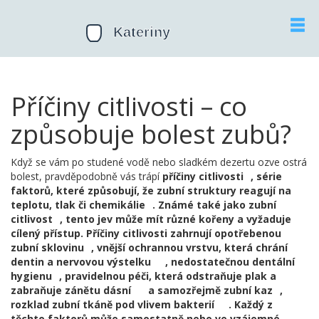
Příčiny citlivosti – co
způsobuje bolest zubů?
Když se vám po studené vodě nebo sladkém dezertu ozve ostrá
bolest, pravděpodobně vás trápí
příčiny citlivosti
,
série
faktorů, které způsobují, že zubní struktury reagují na
teplotu, tlak či chemikálie
. Známé také jako
zubní
citlivost
, tento jev může mít různé kořeny a vyžaduje
cílený přístup.
Příčiny citlivosti
zahrnují opotřebenou
zubní sklovinu
,
vnější ochrannou vrstvu, která chrání
dentin a nervovou výstelku
, nedostatečnou
dentální
hygienu
,
pravidelnou péči, která odstraňuje plak a
zabraňuje zánětu dásní
a samozřejmě
zubní kaz
,
rozklad zubní tkáně pod vlivem bakterií
. Každý z
těchto faktorů může samostatně nebo ve vzájemné