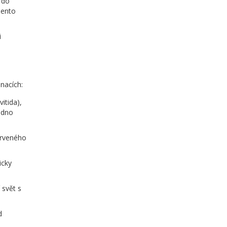
 do
Tento
i
inacích:
itida),
adno
erveného
icky
 svět s
d