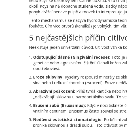
nebo když se dásňový lem stáhne dozadu. V tu chvíli 
okolí. Když na ně dopadne studená voda, sladký nápoj
pohyb dráždí nerv ve pulpě a mozek to interpretuje ja
Tento mechanismus se nazývá hydrodynamická teorie c
foukáte. Čím více otvorů (kanálků) je volných, tím větš
5 nejčastějších příčin citli
Neexistuje jeden univerzální důvod. Citlivost vzniká k
Odstupující dásně (Gingivální recese):
Toto je a
genetice nebo agresivnímu čištění. Odhalí kořen z
opotřebovává.
Eroze skloviny:
Kyseliny rozpouští minerály ze skl
vína nebo i refluxní choroba (zvracení). Eroze nedě
Abrazivní poškození:
Příliš tvrdá kartička nebo hr
„odškrábají“ sklovinu u parodontálního svalu. To ved
Brušení zubů (Bruxismus):
Když v noci tisknete če
vnitřním dentinem. Bruxismus často souvisí se str
Nedávná estetická stomatologie:
Po bělení zub
proniká sklovinou a dráždí pulpu. Tato citlivost by 