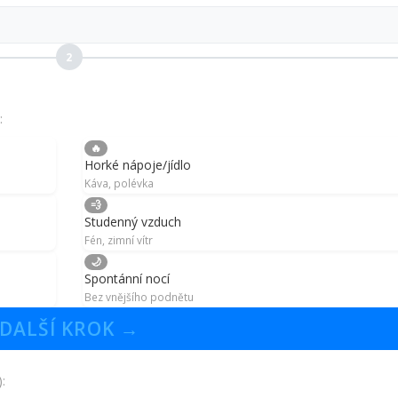
2
:
🔥
Horké nápoje/jídlo
Káva, polévka
💨
Studenný vzduch
Fén, zimní vítr
🌙
Spontánní nocí
Bez vnějšího podnětu
DALŠÍ KROK →
: