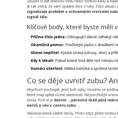
Zkusíte si dát ledovou vodu nebo horkou kávu a najedn
je tak ostrá, že vám spadne lžíce z ruky. Tuto situac
signalizuje problém s ochrannými vrstvami zub
signál těla.
Klíčové body, které byste měli 
Příčina číslo jedna:
Odstupující dásně odhalují citl
Okamžitá pomoc:
Používejte pastu s draslíkem 
Hlavní nepřítel:
Kyselá strava (citrusy, víno) a příli
Kdy k lékaři:
Pokud bolest trvá déle než minutu n
Domácí ošetření:
Měkká kartička a správná technik
Co se děje uvnitř zubu? A
Abychom pochopili, proč bolí zuby, musíme se podívat n
které mají úplně různé vlastnosti. Nejsvrchnější vrstv
vesta. Pod ní je
dentin
,
pórovitá tkáň plná mikr
nervů a cév v centru zubu
.
Sklovina nemá žádné nervy. Proto když jížete tvrdou k