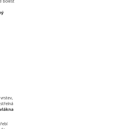
e bolest
ný
 vrstev,
střelná
vlákna
řebí