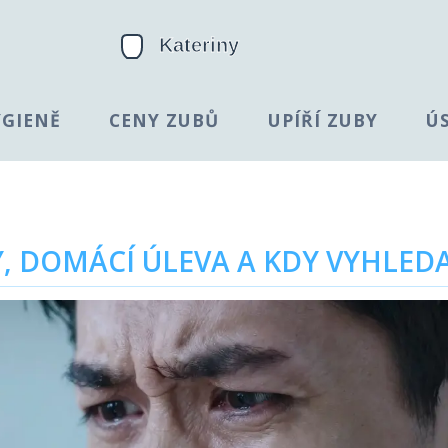
YGIENĚ
CENY ZUBŮ
UPÍŘÍ ZUBY
Ú
NY, DOMÁCÍ ÚLEVA A KDY VYHL