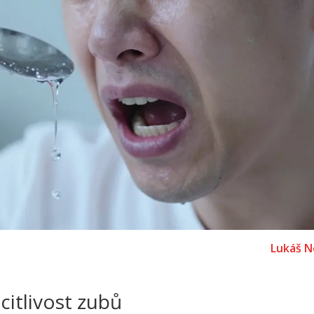
Lukáš N
citlivost zubů