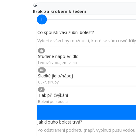
🦷
Krok za krokem k řešení
1
Co spouští vaši zubní bolest?
Vyberte všechny možnosti, které se vám osvědčily
❄️
Studené nápoje/jídlo
Ledová voda, zmrzlina
🍬
Sladké jídlo/nápoj
Cukr, sirupy
⚡
Tlak při žvýkání
Bolení po soustu
Jak dlouho bolest trvá?
Po odstranění podnětu (např. vyplnutí pusu vodou)