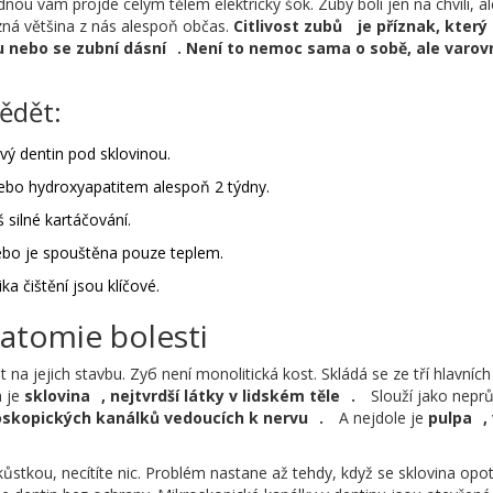
ou vám projde celým tělem elektrický šok. Zuby bolí jen na chvíli, al
i zná většina z nás alespoň občas.
Citlivost zubů
je
příznak, který
u nebo se zubní dásní
. Není to nemoc sama o sobě, ale varov
vědět:
ivý dentin pod sklovinou.
nebo hydroxyapatitem alespoň 2 týdny.
š silné kartáčování.
ebo je spouštěna pouze teplem.
a čištění jsou klíčové.
natomie bolesti
a jejich stavbu. Zуб není monolitická kost. Skládá se ze tří hlavních
a je
sklovina
,
nejtvrdší látky v lidském těle
.
Slouží jako neprů
oskopických kanálků vedoucích k nervu
.
A nejdole je
pulpa
,
ůstkou, necítíte nic. Problém nastane až tehdy, když se sklovina opot