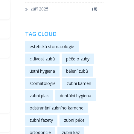
září 2025
(8)
TAG CLOUD
estetická stomatologie
citlivost zubů
péče o zuby
ústní hygiena
bělení zubů
stomatologie
zubní kámen
zubní plak
dentální hygiena
odstranění zubního kamene
zubní fazety
zubní péče
ortodoncie
zubní kaz