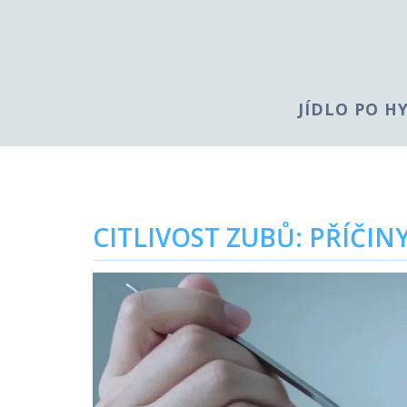
JÍDLO PO H
CITLIVOST ZUBŮ: PŘÍČI