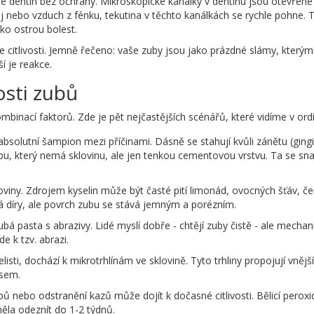
je dentin bez ochrany. Mikroskopické kanálky v dentinu jsou otevřené
 nebo vzduch z fénku, tekutina v těchto kanálkách se rychle pohne. 
ko ostrou bolest.
itlivosti. Jemně řečeno: vaše zuby jsou jako prázdné slámy, kterým
í je reakce.
vosti zubů
ombinací faktorů. Zde je pět nejčastějších scénářů, které vidíme v ord
bsolutní šampion mezi příčinami. Dásně se stahují kvůli zánětu (gingiv
ubu, který nemá sklovinu, ale jen tenkou cementovou vrstvu. Ta se sn
oviny. Zdrojem kyselin může být časté pití limonád, ovocných šťáv, č
lá díry, ale povrch zubu se stává jemným a porézním.
ubá pasta s abrazivy. Lidé myslí dobře - chtějí zuby čistě - ale mechan
e k tzv. abrazi.
listi, dochází k mikrotrhlínám ve sklovině. Tyto trhliny propojují vnější
esem.
ů nebo odstranění kazů může dojít k dočasné citlivosti. Bělicí peroxi
měla odeznít do 1-2 týdnů.