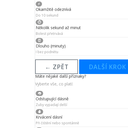
⚡
Okamžitě odeznívá
Do 10 sekund
⏱️
Několik sekund až minut
Bolest přetrvává
⏰
Dlouho (minuty)
I bez podnětu
← ZPĚT
DALŠÍ KROK
Máte nějaké další příznaky?
Vyberte vše, co platí:
👅
Odstupující dásně
Zuby vypadají delší
🩸
Krvácení dásní
Při čištění nebo spontánně