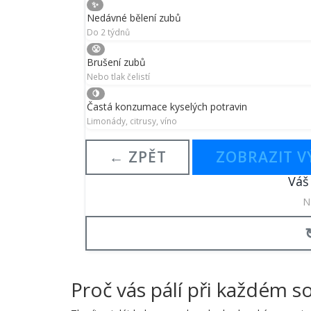
✨
Nedávné bělení zubů
Do 2 týdnů
😤
Brušení zubů
Nebo tlak čelistí
🍋
Častá konzumace kyselých potravin
Limonády, citrusy, víno
← ZPĚT
ZOBRAZIT V
Váš
N
Proč vás pálí při každém s