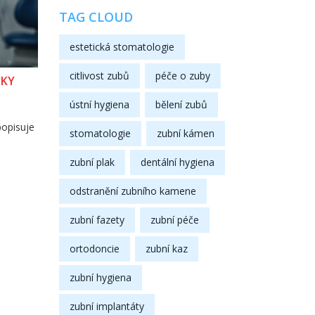
TAG CLOUD
estetická stomatologie
citlivost zubů
péče o zuby
IKY
ústní hygiena
bělení zubů
popisuje
stomatologie
zubní kámen
zubní plak
dentální hygiena
odstranění zubního kamene
zubní fazety
zubní péče
ortodoncie
zubní kaz
zubní hygiena
zubní implantáty