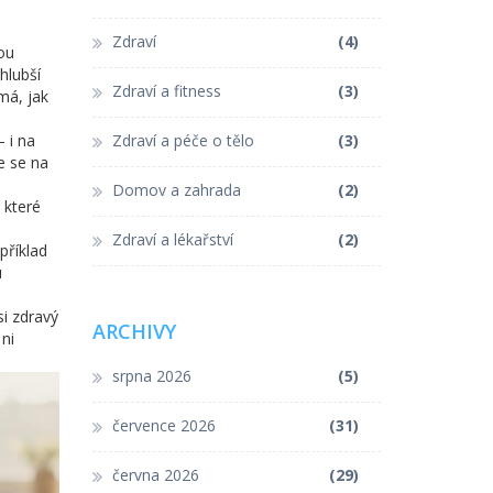
Zdraví
(4)
sou
hlubší
Zdraví a fitness
(3)
má, jak
 i na
Zdraví a péče o tělo
(3)
e se na
Domov a zahrada
(2)
 které
Zdraví a lékařství
(2)
příklad
u
i zdravý
ARCHIVY
ni
srpna 2026
(5)
července 2026
(31)
června 2026
(29)