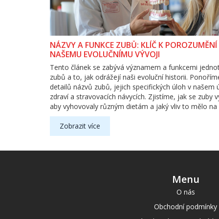
NÁZVY A FUNKCE ZUBŮ: KLÍČ K POROZUMĚNÍ
NAŠEMU EVOLUČNÍMU VÝVOJI
Tento článek se zabývá významem a funkcemi jednot
zubů a to, jak odrážejí naši evoluční historii. Ponoří
detailů názvů zubů, jejich specifických úloh v našem 
zdraví a stravovacích návycích. Zjistíme, jak se zuby vy
aby vyhovovaly různým dietám a jaký vliv to mělo na
přežití a vývoj. Tento text je určen k poskytnutí užite
zajímavých informací pro každého, kdo si přeje nahl
Zobrazit více
hlouběji do spojitosti mezi naším fyzickým vývojem 
jakými naše těla fungují dnes.
Menu
O nás
Obchodní podmínky