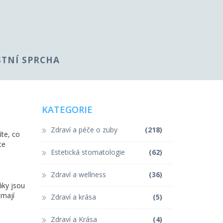
STNÍ SPRCHA
KATEGORIE
Zdraví a péče o zuby
(218)
íte, co
te
Estetická stomatologie
(62)
Zdraví a wellness
(36)
záky jsou
 mají
Zdraví a krása
(5)
Zdraví a Krása
(4)