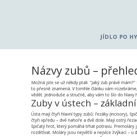
JÍDLO PO H
Názvy zubů – přehle
Možná jste se už někdy ptali: "Jaký zub právě mám?" N
to přesně znamená. V tomhle článku vám rozebráme, 
vědět. Jednoduše a stručně, aby vám to šlo do hlavy 
Zuby v ústech – základní
Ústa mají čtyři hlavní typy zubů: řezáky (incisory), špi
čtyři vpředu – dvě nahoře a dvě dole. Mají ostrý řezac
špičatý hrot, který pomáhá trhat potravu. Premoláry 
rozdrtívat. Moláry jsou největší a nejvíce žvýkací – u