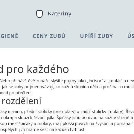
YGIENĚ
CENY ZUBŮ
UPÍŘÍ ZUBY
Ú
d pro každého
ebo při návštěvě zubaře slyšíte pojmy jako „incisor“ a „molár“ a nev
jak se zuby pojmenovávají, co každá skupina dělá a proč na to musí
hned po přečtení.
 rozdělení
čáky (canini), přední stoličky (premoláry) a zadní stoličky (moláry). Ře
í okraj a slouží k řezání jídla. Špičáky jsou po dvou na každé straně a
jsou mezi špičáky a moláry, mají plošší povrch na žvýkání a pomáhají
 dospělých jich máme šest na každé čtvrti úst.