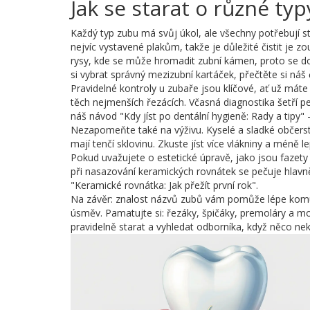
Jak se starat o různé ty
Každý typ zubu má svůj úkol, ale všechny potřebují ste
nejvíc vystavené plakům, takže je důležité čistit je
rysy, kde se může hromadit zubní kámen, proto se dop
si vybrat správný mezizubní kartáček, přečtěte si náš č
Pravidelné kontroly u zubaře jsou klíčové, ať už mát
těch nejmenších řezácích. Včasná diagnostika šetří pe
náš návod "Kdy jíst po dentální hygieně: Rady a tipy" –
Nezapomeňte také na výživu. Kyselé a sladké občerstv
mají tenčí sklovinu. Zkuste jíst více vlákniny a mén
Pokud uvažujete o estetické úpravě, jako jsou fazety
při nasazování keramických rovnátek se pečuje hlavně 
"Keramické rovnátka: Jak přežít první rok".
Na závěr: znalost názvů zubů vám pomůže lépe komuni
úsměv. Pamatujte si: řezáky, špičáky, premoláry a mol
pravidelně starat a vyhledat odborníka, když něco nek