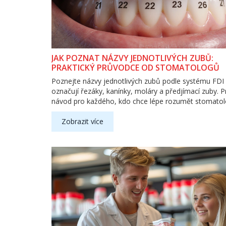
JAK POZNAT NÁZVY JEDNOTLIVÝCH ZUBŮ:
PRAKTICKÝ PRŮVODCE OD STOMATOLOGŮ
Poznejte názvy jednotlivých zubů podle systému FDI 
označují řezáky, kanínky, moláry a předjímací zuby. P
návod pro každého, kdo chce lépe rozumět stomatol
Zobrazit více