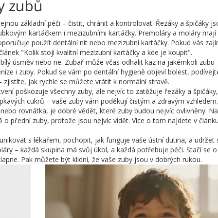
py zubů
jnou základní péči – čistit, chránit a kontrolovat. Řezáky a špičáky j
 zoubkovým kartáčkem i mezizubními kartáčky. Premoláry a moláry mají 
oručuje použít dentální nit nebo mezizubní kartáčky. Pokud vás zají
lánek "Kolik stojí kvalitní mezizubní kartáčky a kde je koupit".
e bílý úsměv nebo ne. Zubař může včas odhalit kaz na jakémkoli zubu –
níze i zuby. Pokud se vám po dentální hygieně objeví bolest, podívejt
 zjistíte, jak rychle se můžete vrátit k normální stravě.
ení poškozuje všechny zuby, ale nejvíc to zatěžuje řezáky a špičáky,
ě lepkavých cukrů – vaše zuby vám poděkují čistým a zdravým vzhledem.
 nebo rovnátka, je dobré vědět, které zuby budou nejvíc ovlivněny. Na
o přední zuby, protože jsou nejvíc vidět. Více o tom najdete v článk
kovat s lékařem, pochopit, jak funguje vaše ústní dutina, a udržet s
áry – každá skupina má svůj úkol, a každá potřebuje péči. Stačí se o 
lapne. Pak můžete být klidní, že vaše zuby jsou v dobrých rukou.