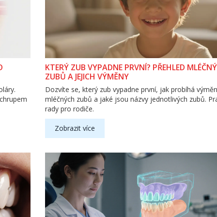
D
KTERÝ ZUB VYPADNE PRVNÍ? PŘEHLED MLÉČN
ZUBŮ A JEJICH VÝMĚNY
láry.
Dozvíte se, který zub vypadne první, jak probíhá výmě
m chrupem
mléčných zubů a jaké jsou názvy jednotlivých zubů. Pr
rady pro rodiče.
Zobrazit více