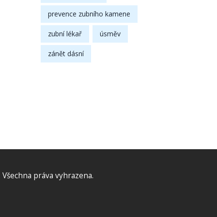
prevence zubního kamene
zubní lékař
úsměv
zánět dásní
 Všechna práva vyhrazena.