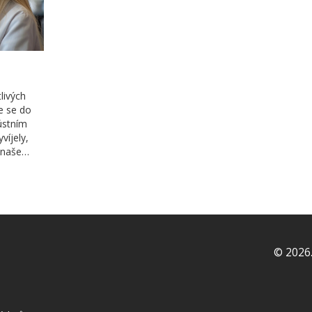
livých
me se do
ústním
víjely,
 naše
čných a
édnout
a způsoby,
© 2026.