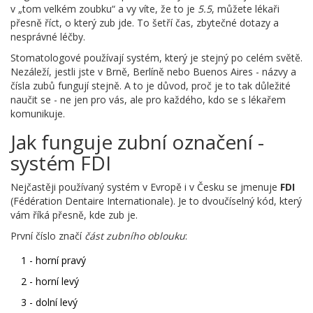
v „tom velkém zoubku“ a vy víte, že to je
5.5
, můžete lékaři
přesně říct, o který zub jde. To šetří čas, zbytečné dotazy a
nesprávné léčby.
Stomatologové používají systém, který je stejný po celém světě.
Nezáleží, jestli jste v Brně, Berlíně nebo Buenos Aires - názvy a
čísla zubů fungují stejně. A to je důvod, proč je to tak důležité
naučit se - ne jen pro vás, ale pro každého, kdo se s lékařem
komunikuje.
Jak funguje zubní označení -
systém FDI
Nejčastěji používaný systém v Evropě i v Česku se jmenuje
FDI
(Fédération Dentaire Internationale). Je to dvoučíselný kód, který
vám říká přesně, kde zub je.
První číslo značí
část zubního oblouku
:
1 - horní pravý
2 - horní levý
3 - dolní levý