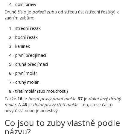
4 - dolní pravý
Druhé číslo je
pořadí zubu
od středu úst (střední řezáky) k
zadním zubům:
1 - střední řezák
2 - boční řezák
3 - kaninek
4 - první předjímací
5 - druhá předjímací
6 - první molár
7 - druhý molár
8 - třetí molár (zub moudrosti)
Takže
16
je
horní pravý první molár
.
37
je
dolní levý druhý
molár
. A
48
je
dolní pravý třetí molár
- ten, co se často
nevyrůstá nebo je bolestivý.
Co jsou to zuby vlastně podle
názvu?