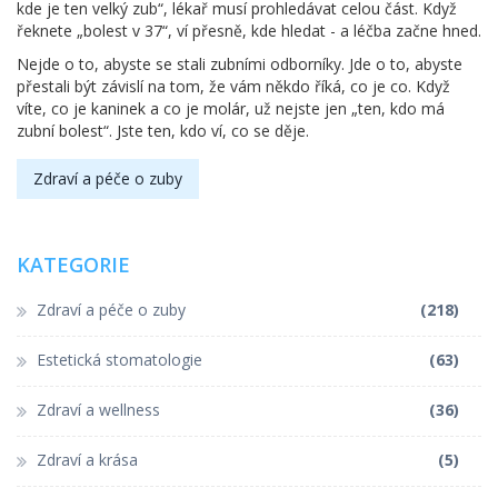
kde je ten velký zub“, lékař musí prohledávat celou část. Když
řeknete „bolest v 37“, ví přesně, kde hledat - a léčba začne hned.
Nejde o to, abyste se stali zubními odborníky. Jde o to, abyste
přestali být závislí na tom, že vám někdo říká, co je co. Když
víte, co je kaninek a co je molár, už nejste jen „ten, kdo má
zubní bolest“. Jste ten, kdo ví, co se děje.
Zdraví a péče o zuby
KATEGORIE
Zdraví a péče o zuby
(218)
Estetická stomatologie
(63)
Zdraví a wellness
(36)
Zdraví a krása
(5)