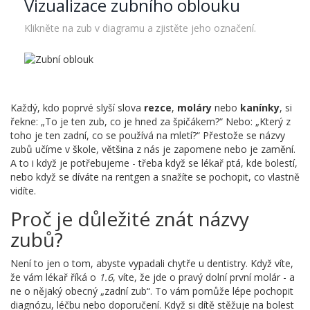
Vizualizace zubního oblouku
Klikněte na zub v diagramu a zjistěte jeho označení.
Každý, kdo poprvé slyší slova
rezce
,
moláry
nebo
kanínky
, si
řekne: „To je ten zub, co je hned za špičákem?“ Nebo: „Který z
toho je ten zadní, co se používá na mletí?“ Přestože se názvy
zubů učíme v škole, většina z nás je zapomene nebo je zamění.
A to i když je potřebujeme - třeba když se lékař ptá, kde bolestí,
nebo když se díváte na rentgen a snažíte se pochopit, co vlastně
vidíte.
Proč je důležité znát názvy
zubů?
Není to jen o tom, abyste vypadali chytře u dentistry. Když víte,
že vám lékař říká o
1.6
, víte, že jde o pravý dolní první molár - a
ne o nějaký obecný „zadní zub“. To vám pomůže lépe pochopit
diagnózu, léčbu nebo doporučení. Když si dítě stěžuje na bolest