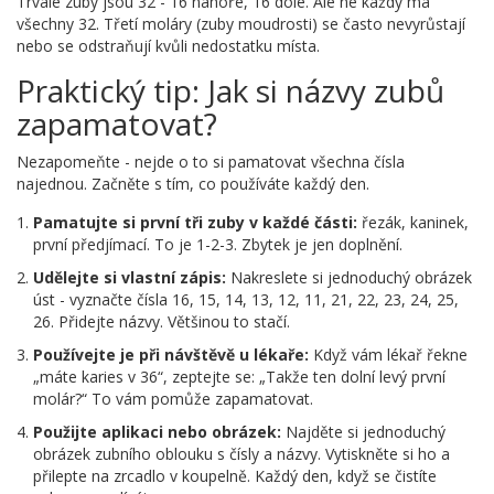
Trvalé zuby jsou 32 - 16 nahoře, 16 dole. Ale ne každý má
všechny 32. Třetí moláry (zuby moudrosti) se často nevyrůstají
nebo se odstraňují kvůli nedostatku místa.
Praktický tip: Jak si názvy zubů
zapamatovat?
Nezapomeňte - nejde o to si pamatovat všechna čísla
najednou. Začněte s tím, co používáte každý den.
Pamatujte si první tři zuby v každé části:
řezák, kaninek,
první předjímací. To je 1-2-3. Zbytek je jen doplnění.
Udělejte si vlastní zápis:
Nakreslete si jednoduchý obrázek
úst - vyznačte čísla 16, 15, 14, 13, 12, 11, 21, 22, 23, 24, 25,
26. Přidejte názvy. Většinou to stačí.
Používejte je při návštěvě u lékaře:
Když vám lékař řekne
„máte karies v 36“, zeptejte se: „Takže ten dolní levý první
molár?“ To vám pomůže zapamatovat.
Použijte aplikaci nebo obrázek:
Najděte si jednoduchý
obrázek zubního oblouku s čísly a názvy. Vytiskněte si ho a
přilepte na zrcadlo v koupelně. Každý den, když se čistíte