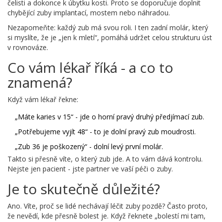
čelisti a dokonce k úbytku kosti. Proto se doporučuje doplnit
chybějící zuby implantací, mostem nebo náhradou.
Nezapomeňte: každý zub má svou roli. I ten zadní molár, který
si myslíte, že je „jen k mletí“, pomáhá udržet celou strukturu úst
v rovnováze.
Co vám lékař říká - a co to
znamená?
Když vám lékař řekne:
„Máte karies v 15“ - jde o horní pravý druhý předjímací zub.
„Potřebujeme vyjít 48“ - to je dolní pravý zub moudrosti.
„Zub 36 je poškozený“ - dolní levý první molár.
Takto si přesně víte, o který zub jde. A to vám dává kontrolu.
Nejste jen pacient - jste partner ve vaší péči o zuby.
Je to skutečně důležité?
Ano. Víte, proč se lidé nechávají léčit zuby pozdě? Často proto,
že nevědí, kde přesně bolest je. Když řeknete „bolestí mi tam,