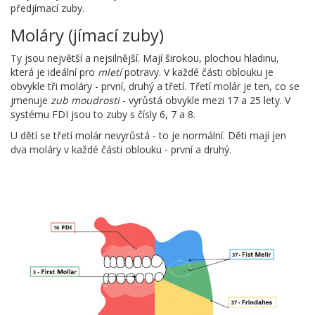
předjímací zuby.
Moláry (jímací zuby)
Ty jsou největší a nejsilnější. Mají širokou, plochou hladinu,
která je ideální pro
mletí
potravy. V každé části oblouku je
obvykle tři moláry - první, druhý a třetí. Třetí molár je ten, co se
jmenuje
zub moudrosti
- vyrůstá obvykle mezi 17 a 25 lety. V
systému FDI jsou to zuby s čísly 6, 7 a 8.
U dětí se třetí molár nevyrůstá - to je normální. Děti mají jen
dva moláry v každé části oblouku - první a druhý.