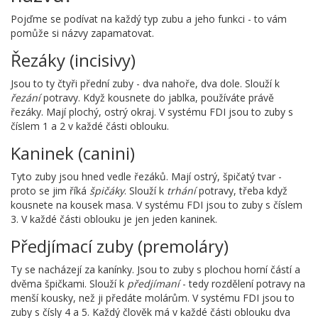
Pojďme se podívat na každý typ zubu a jeho funkci - to vám
pomůže si názvy zapamatovat.
Řezáky (incisivy)
Jsou to ty čtyři přední zuby - dva nahoře, dva dole. Slouží k
řezání
potravy. Když kousnete do jablka, používáte právě
řezáky. Mají plochý, ostrý okraj. V systému FDI jsou to zuby s
číslem 1 a 2 v každé části oblouku.
Kaninek (canini)
Tyto zuby jsou hned vedle řezáků. Mají ostrý, špičatý tvar -
proto se jim říká
špičáky
. Slouží k
trhání
potravy, třeba když
kousnete na kousek masa. V systému FDI jsou to zuby s číslem
3. V každé části oblouku je jen jeden kaninek.
Předjímací zuby (premoláry)
Ty se nacházejí za kanínky. Jsou to zuby s plochou horní částí a
dvěma špičkami. Slouží k
předjímaní
- tedy rozdělení potravy na
menší kousky, než ji předáte molárům. V systému FDI jsou to
zuby s čísly 4 a 5. Každý člověk má v každé části oblouku dva