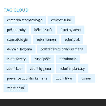
TAG CLOUD
estetická stomatologie
citlivost zubů
péče o zuby
bělení zubů
ústní hygiena
stomatologie
zubní kámen
zubní plak
dentální hygiena
odstranění zubního kamene
zubní fazety
zubní péče
ortodoncie
zubní kaz
zubní hygiena
zubní implantáty
prevence zubního kamene
zubní lékař
úsměv
zánět dásní