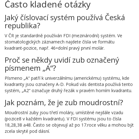
Často kladené otázky
Jaký číslovací systém používá Česká
republika?
V ČR je standardně používán FDI (mezinárodní) systém. Ve
stomatologických záznamech najdete čísla ve formátu
kvadrant‑pozice, např. 46=dolní pravý první molár.
Proč se někdy uvidí zub označený
písmenem „A“?
Písmeno „A“ patří k univerzálnímu (americkému) systému, kde
kvadranty jsou označeny A‑D. Pokud vás dentista používá tento
systém, „A2“ označuje druhý řezák v pravém horním kvadrantu.
Jak poznám, že je zub moudrostní?
Moudrostní zuby jsou třetí moláry, umístěné nejdále vzadu
(pozice8 v každém kvadrantu). V FDI systému jsou to čísla
18,28,38 a48. Často se objevují až po 17.roce věku a mohou být
zcela skryté pod dásní.