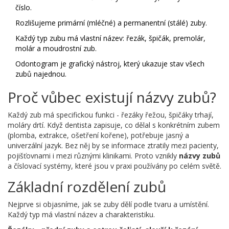
číslo.
Rozlišujeme primární (mléčné) a permanentní (stálé) zuby.
Každý typ zubu má vlastní název: řezák, špičák, premolár,
molár a moudrostní zub.
Odontogram je grafický nástroj, který ukazuje stav všech
zubů najednou.
Proč vůbec existují názvy zubů?
Každý zub má specifickou funkci - řezáky řežou, špičáky trhají,
moláry drtí. Když dentista zapisuje, co dělal s konkrétním zubem
(plomba, extrakce, ošetření kořene), potřebuje jasný a
univerzální jazyk. Bez něj by se informace ztratily mezi pacienty,
pojišťovnami i mezi různými klinikami. Proto vznikly
názvy zubů
a číslovací systémy, které jsou v praxi používány po celém světě.
Základní rozdělení zubů
Nejprve si objasníme, jak se zuby dělí podle tvaru a umístění.
Každý typ má vlastní název a charakteristiku.