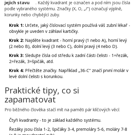
jejich stavu
. Každý kvadrant je označen a pod ním jsou čísla
podle vybraného systému. Značky (X, O, „/“) označují výplně,
korunky nebo chybějící zuby.
Krok 1:
Určete, jaký číslovací systém používá váš zubní lékař -
obvykle je uveden v záhlaví kartičky.
Krok 2:
Najděte kvadrant - horní pravý (1 nebo A), horní levý
(2 nebo B), dolní levý (3 nebo C), dolní pravý (4 nebo D).
Krok 3:
Sledujte čísla od středu k zadní části čelisti - 1=řezák,
2=řezák, 3=špičák, atd.
Krok 4:
Přečtěte značky. Například „36‑C“ značí první molár v
levé dolní čelisti s korunkou.
Praktické tipy, co si
zapamatovat
Pro běžného člověka stačí mít na paměti pár klíčových věcí:
Čtyři kvadranty - to je základ každého systému.
Řezáky jsou čísla 1‑2, špičáky 3‑4, premoláry 5‑6, moláry 7‑8