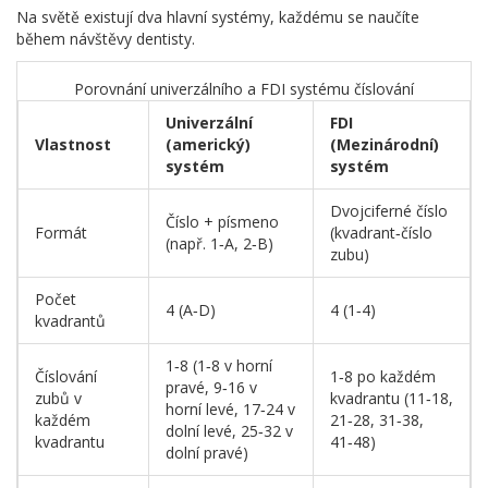
Na světě existují dva hlavní systémy, každému se naučíte
během návštěvy dentisty.
Porovnání univerzálního a FDI systému číslování
Univerzální
FDI
Vlastnost
(americký)
(Mezinárodní)
systém
systém
Dvojciferné číslo
Číslo + písmeno
Formát
(kvadrant‑číslo
(např. 1‑A, 2‑B)
zubu)
Počet
4 (A‑D)
4 (1‑4)
kvadrantů
1‑8 (1‑8 v horní
Číslování
1‑8 po každém
pravé, 9‑16 v
zubů v
kvadrantu (11‑18,
horní levé, 17‑24 v
každém
21‑28, 31‑38,
dolní levé, 25‑32 v
kvadrantu
41‑48)
dolní pravé)