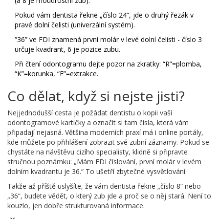
(a 8 je moudrostní zub).
Pokud vám dentista řekne „číslo 24“, jde o druhý řezák v
pravé dolní čelisti (univerzální systém).
“36” ve FDI znamená první molár v levé dolní čelisti - číslo 3
určuje kvadrant, 6 je pozice zubu.
Při čtení odontogramu dejte pozor na zkratky: “R”=plomba,
“K”=korunka, “E”=extrakce.
Co dělat, když si nejste jisti?
Nejjednodušší cesta je požádat dentistu o kopii vaší
odontogramové kartičky a označit si tam čísla, která vám
připadají nejasná. Většina moderních praxí má i online portály,
kde můžete po přihlášení zobrazit své zubní záznamy. Pokud se
chystáte na návštěvu cizího specialisty, klidně si připravte
stručnou poznámku: „Mám FDI číslování, první molár v levém
dolním kvadrantu je 36.“ To ušetří zbytečné vysvětlování.
Takže až příště uslyšíte, že vám dentista řekne „číslo 8“ nebo
„36“, budete vědět, o který zub jde a proč se o něj stará. Není to
kouzlo, jen dobře strukturovaná informace.