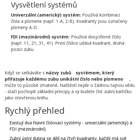
Vysvětlení systémů
Univerzální (americký) systém:
Používá kombinaci
čísla a písmene (např. 1-A, 2-B). Kvadranty jsou označeny
písmeny A-D.
FDI (mezinárodní) systém:
Používá dvojciferné číslo
(např. 11, 21, 31, 41). První číslice udává kvadrant, druhá
pozici zubu.
Když se setkáváte s
názvy zubů
systémem, který
přiřazuje každému zubu unikátní číslo nebo písmeno
,
může to působit zmateně. Naštěstí nejde o žádnou tajnou vědu
- stačí pochopit základní principy a vy budete číst zubní kartičku
jako otevřenou knihu.
Rychlý přehled
Existují dva hlavní číslovací systémy - univerzální (americký) a
FDI (mezinárodní).
Zubní ústní dutina se dělí na čtyři kvadranty, každý má své