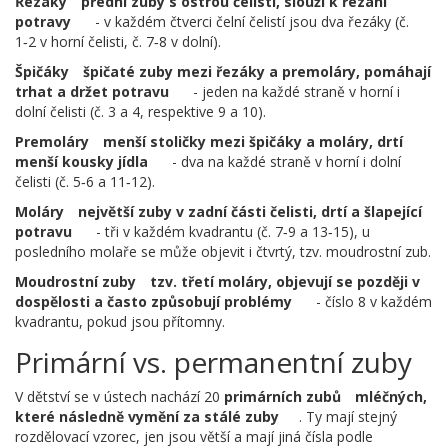
Řezáky
přední zuby s ostrou čelistí, slouží k řezání
potravy
- v každém čtverci čelní čelistí jsou dva řezáky (č.
1‑2 v horní čelisti, č. 7‑8 v dolní).
Špičáky
špičaté zuby mezi řezáky a premoláry, pomáhají
trhat a držet potravu
- jeden na každé straně v horní i
dolní čelisti (č. 3 a 4, respektive 9 a 10).
Premoláry
menší stoličky mezi špičáky a moláry, drtí
menší kousky jídla
- dva na každé straně v horní i dolní
čelisti (č. 5‑6 a 11‑12).
Moláry
největší zuby v zadní části čelisti, drtí a šlapející
potravu
- tři v každém kvadrantu (č. 7‑9 a 13‑15), u
posledního molaře se může objevit i čtvrtý, tzv. moudrostní zub.
Moudrostní zuby
tzv. třetí moláry, objevují se později v
dospělosti a často způsobují problémy
- číslo 8 v každém
kvadrantu, pokud jsou přítomny.
Primární vs. permanentní zuby
V dětství se v ústech nachází 20
primárních zubů
mléčných,
které následně vymění za stálé zuby
. Ty mají stejný
rozdělovací vzorec, jen jsou větší a mají jiná čísla podle