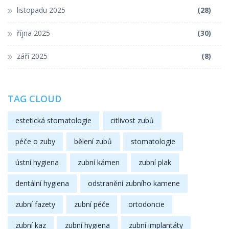
listopadu 2025
(28)
října 2025
(30)
září 2025
(8)
TAG CLOUD
estetická stomatologie
citlivost zubů
péče o zuby
bělení zubů
stomatologie
ústní hygiena
zubní kámen
zubní plak
dentální hygiena
odstranění zubního kamene
zubní fazety
zubní péče
ortodoncie
zubní kaz
zubní hygiena
zubní implantáty