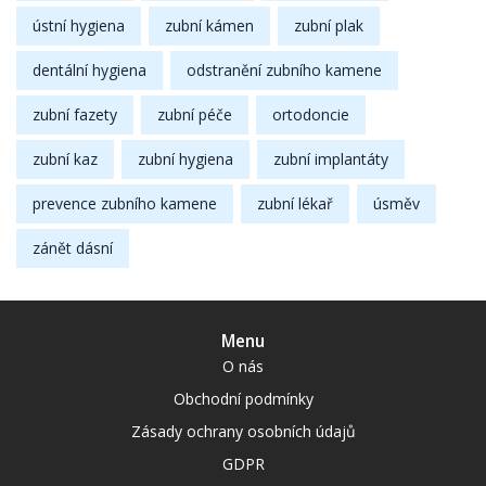
ústní hygiena
zubní kámen
zubní plak
dentální hygiena
odstranění zubního kamene
zubní fazety
zubní péče
ortodoncie
zubní kaz
zubní hygiena
zubní implantáty
prevence zubního kamene
zubní lékař
úsměv
zánět dásní
Menu
O nás
Obchodní podmínky
Zásady ochrany osobních údajů
GDPR