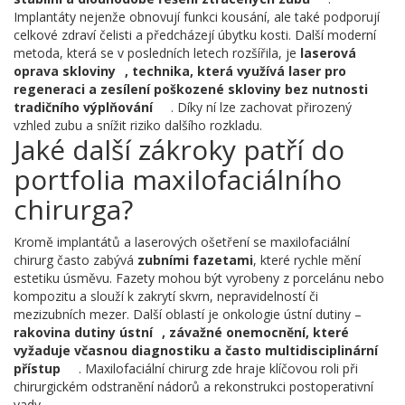
Implantáty nejenže obnovují funkci kousání, ale také podporují
celkové zdraví čelisti a předcházejí úbytku kosti. Další moderní
metoda, která se v posledních letech rozšířila, je
laserová
oprava skloviny
,
technika, která využívá laser pro
regeneraci a zesílení poškozené skloviny bez nutnosti
tradičního výplňování
. Díky ní lze zachovat přirozený
vzhled zubu a snížit riziko dalšího rozkladu.
Jaké další zákroky patří do
portfolia maxilofaciálního
chirurga?
Kromě implantátů a laserových ošetření se maxilofaciální
chirurg často zabývá
zubními fazetami
, které rychle mění
estetiku úsměvu. Fazety mohou být vyrobeny z porcelánu nebo
kompozitu a slouží k zakrytí skvrn, nepravidelností či
mezizubních mezer. Další oblastí je onkologie ústní dutiny –
rakovina dutiny ústní
,
závažné onemocnění, které
vyžaduje včasnou diagnostiku a často multidisciplinární
přístup
. Maxilofaciální chirurg zde hraje klíčovou roli při
chirurgickém odstranění nádorů a rekonstrukci postoperativní
vady.