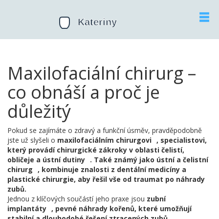
Maxilofaciální chirurg –
co obnáší a proč je
důležitý
Pokud se zajímáte o zdravý a funkční úsměv, pravděpodobně
jste už slyšeli o
maxilofaciálním chirurgovi
,
specialistovi,
který provádí chirurgické zákroky v oblasti čelistí,
obličeje a ústní dutiny
. Také známý jako
ústní a čelistní
chirurg
, kombinuje znalosti z dentální medicíny a
plastické chirurgie, aby řešil vše od traumat po náhrady
zubů.
Jednou z klíčových součástí jeho praxe jsou
zubní
implantáty
,
pevné náhrady kořenů, které umožňují
stabilní a dlouhodobé řešení ztracených zubů
.