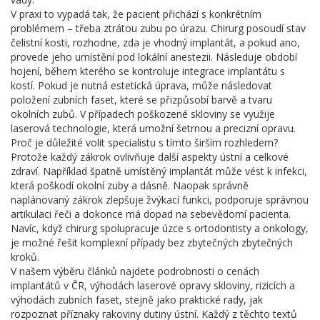
V praxi to vypadá tak, že pacient přichází s konkrétním
problémem – třeba ztrátou zubu po úrazu. Chirurg posoudí stav
čelistní kosti, rozhodne, zda je vhodný implantát, a pokud ano,
provede jeho umístění pod lokální anestezii. Následuje období
hojení, během kterého se kontroluje integrace implantátu s
kostí. Pokud je nutná estetická úprava, může následovat
položení zubních faset, které se přizpůsobí barvě a tvaru
okolních zubů. V případech poškozené skloviny se využije
laserová technologie, která umožní šetrnou a precizní opravu.
Proč je důležité volit specialistu s tímto širším rozhledem?
Protože každý zákrok ovlivňuje další aspekty ústní a celkové
zdraví. Například špatně umístěný implantát může vést k infekci,
která poškodí okolní zuby a dásně. Naopak správně
naplánovaný zákrok zlepšuje žvýkací funkci, podporuje správnou
artikulaci řeči a dokonce má dopad na sebevědomí pacienta.
Navíc, když chirurg spolupracuje úzce s ortodontisty a onkology,
je možné řešit komplexní případy bez zbytečných zbytečných
kroků.
V našem výběru článků najdete podrobnosti o cenách
implantátů v ČR, výhodách laserové opravy skloviny, rizicích a
výhodách zubních faset, stejně jako praktické rady, jak
rozpoznat příznaky rakoviny dutiny ústní. Každý z těchto textů