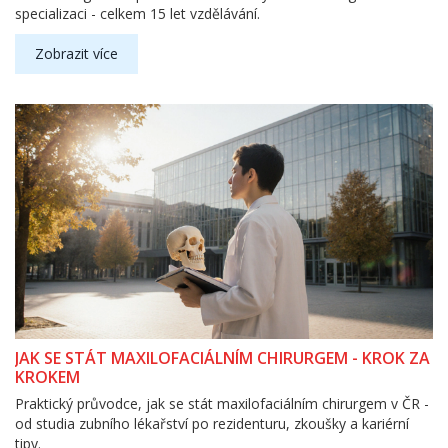
specializaci - celkem 15 let vzdělávání.
Zobrazit více
JAK SE STÁT MAXILOFACIÁLNÍM CHIRURGEM - KROK ZA
KROKEM
Praktický průvodce, jak se stát maxilofaciálním chirurgem v ČR -
od studia zubního lékařství po rezidenturu, zkoušky a kariérní
tipy.