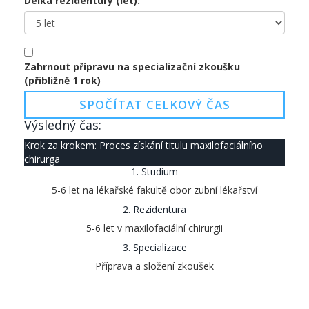
Délka rezidentury (let):
Zahrnout přípravu na specializační zkoušku
(přibližně 1 rok)
SPOČÍTAT CELKOVÝ ČAS
Výsledný čas:
Krok za krokem: Proces získání titulu maxilofaciálního
chirurga
1. Studium
5-6 let na lékařské fakultě obor zubní lékařství
2. Rezidentura
5-6 let v maxilofaciální chirurgii
3. Specializace
Příprava a složení zkoušek