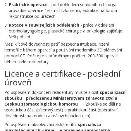
Praktické operace
- pod dohledem seniorního chirurga
provádíte operace čelistních zlomenin, extrakce nádorů a
rekonstrukce po úrazech.
Rotace v souvisejících odděleních
- práce v oddělení
otorinolaryngologie, plastické chirurgie a onkologie zajišťuje
širší pohled.
Mezi klíčové dovednosti patří bezpečná intubace, řízení
hemofilie během operací a používání moderního 3D plánování
pomocí CT. Počítejte s průměrným počtem 200-300 operací
během celé rezidentury.
Licence a certifikace - poslední
úroveň
Po úspěšném dokončení rezidentury musíte složit
specializační
zkoušku
předloženou Ministerstvem zdravotnictví a
Českou stomatologickou komorou
. Zkouška se dělí na
teoretickou část (písemný test) a praktickou část (operativní
dovednosti na modelu a reálných pacientech).
Po úspěšném absolvování získáte titul
specialista
maxilofaciální chirurgie
je oprávněn samostatně