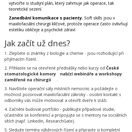
vytvořte si studijní plán, který zahrnuje jak operace, tak
teoretické sezení.
Zanedbání komunikace s pacienty.
Soft skills jsou v
maxilofaciální chirurgii klíčové, protože operace často ovlivňují
estetiku obličeje a psychické zdraví.
Jak začít už dnes?
1. Zlepšete si známky z biologie a chemie - jsou rozhodující při
přijímacím řízení.
2. Přihlaste se na otevřené přednášky nebo kurzy od
České
stomatologické komory
nabízí webináře a workshopy
zaměřené na chirurgii
.
3. Navštivte operační sály místních nemocnic a požádejte o
možnost pozorovat maxilofaciální zákroky - osobní kontakt s
odborníky vás může motivovat a otevřít dveře k stáži.
4. Začněte budovat portfolio - publikujte případové studie,
účastněte se konferencí a propojujte se s mentory na sociálních
sítích (např. LinkedIn, ResearchGate).
5. Sledujte termíny výběrových řízení a připravte si kompletní