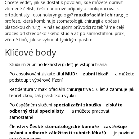
Chcete vědět, jak se dostat k povolání, kde můžete opravit
zlomené čelisti, řešit nádorové případy a spolupracovat s
ortodontisty i otorinolaryngology?
maxilofaciální chirurg
je
profese, která kombinuje stomatologii, chirurgii a občas i
plastickou chirurgii. V následujícím průvodci rozebíráme celý
proces od středoškolského studia až po samostatnou praxi,
včetně tipů, jak se vyhnout typickým pastím.
Klíčové body
Studium zubního lékařství (5 let) je vstupní brána.
Po absolvování získáte titul
MUDr.
zubní lékař
a můžete
podstoupit výběrové řízení.
Rezidentura v maxilofaciální chirurgii trvá 5-6 let a zahrnuje jak
teoretickou, tak praktickou výuku.
Po úspěšném složení
specializační zkoušky
získáte
odborný titul specialisty
a můžete pracovat
samostatně.
Členství v
České stomatologické komoře
zastřešuje
právní a odborné záležitosti zubních lékařů
je povinné
pro výkon praxe.