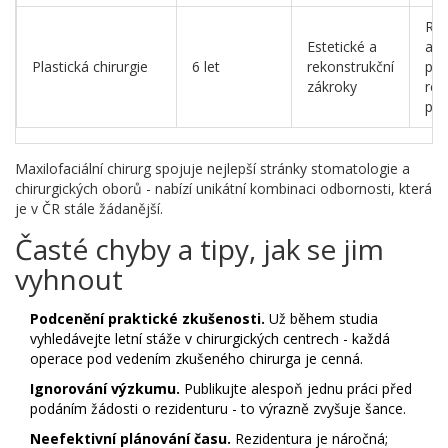
Rhi
Estetické a
au
Plastická chirurgie
6 let
rekonstrukční
prs
zákroky
rek
po 
Maxilofaciální chirurg spojuje nejlepší stránky stomatologie a
chirurgických oborů - nabízí unikátní kombinaci odbornosti, která
je v ČR stále žádanější.
Časté chyby a tipy, jak se jim
vyhnout
Podcenění praktické zkušenosti.
Už během studia
vyhledávejte letní stáže v chirurgických centrech - každá
operace pod vedením zkušeného chirurga je cenná.
Ignorování výzkumu.
Publikujte alespoň jednu práci před
podáním žádosti o rezidenturu - to výrazně zvyšuje šance.
Neefektivní plánování času.
Rezidentura je náročná;