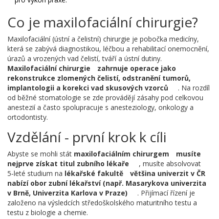
Co je maxilofaciální chirurgie?
Maxilofaciální (ústní a čelistní) chirurgie je pobočka medicíny,
která se zabývá diagnostikou, léčbou a rehabilitací onemocnění,
úrazů a vrozených vad čelistí, tváří a ústní dutiny.
Maxilofaciální chirurgie
zahrnuje operace jako
rekonstrukce zlomených čelistí, odstranění tumorů,
implantologii a korekci vad skusových vzorců
. Na rozdíl
od běžné stomatologie se zde provádějí zásahy pod celkovou
anestezií a často spolupracuje s anesteziology, onkology a
ortodontisty.
Vzdělání - první krok k cíli
Abyste se mohli stát
maxilofaciálním chirurgem
musíte
nejprve získat titul zubního lékaře
, musíte absolvovat
5‑leté studium na
lékařské fakultě
většina univerzit v ČR
nabízí obor zubní lékařství (např. Masarykova univerzita
v Brně, Univerzita Karlova v Praze)
. Přijímací řízení je
založeno na výsledcích středoškolského maturitního testu a
testu z biologie a chemie.