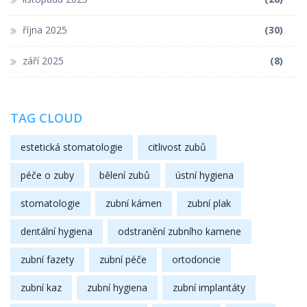
října 2025
(30)
září 2025
(8)
TAG CLOUD
estetická stomatologie
citlivost zubů
péče o zuby
bělení zubů
ústní hygiena
stomatologie
zubní kámen
zubní plak
dentální hygiena
odstranění zubního kamene
zubní fazety
zubní péče
ortodoncie
zubní kaz
zubní hygiena
zubní implantáty