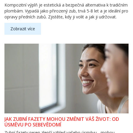
Kompozitní výplň je estetická a bezpečná alternativa k tradičním
plombám. Vypadá jako přirozený zub, trvá 5-8 let a je ideální pro
opravy předních zubů. Zjistěte, kdy ji volit a jak ji udržovat.
Zobrazit více
JAK ZUBNÍ FAZETY MOHOU ZMĚNIT VÁŠ ŽIVOT: OD
ÚSMĚVU PO SEBEVĚDOMÍ
Zubní fazety nejen zlepší vzhled vašeho úsměvu - mohou