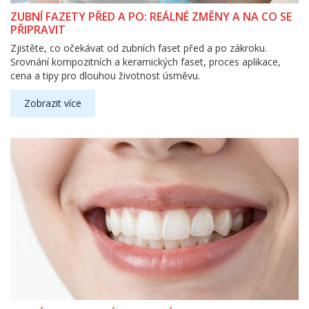
ZUBNÍ FAZETY PŘED A PO: REÁLNÉ ZMĚNY A NA CO SE
PŘIPRAVIT
Zjistěte, co očekávat od zubních faset před a po zákroku.
Srovnání kompozitních a keramických faset, proces aplikace,
cena a tipy pro dlouhou životnost úsměvu.
Zobrazit více