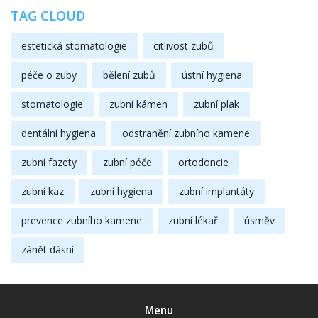
TAG CLOUD
estetická stomatologie
citlivost zubů
péče o zuby
bělení zubů
ústní hygiena
stomatologie
zubní kámen
zubní plak
dentální hygiena
odstranění zubního kamene
zubní fazety
zubní péče
ortodoncie
zubní kaz
zubní hygiena
zubní implantáty
prevence zubního kamene
zubní lékař
úsměv
zánět dásní
Menu