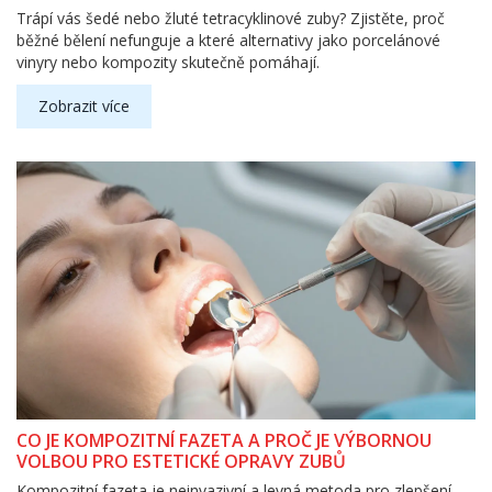
Trápí vás šedé nebo žluté tetracyklinové zuby? Zjistěte, proč
běžné bělení nefunguje a které alternativy jako porcelánové
vinyry nebo kompozity skutečně pomáhají.
Zobrazit více
CO JE KOMPOZITNÍ FAZETA A PROČ JE VÝBORNOU
VOLBOU PRO ESTETICKÉ OPRAVY ZUBŮ
Kompozitní fazeta je neinvazivní a levná metoda pro zlepšení