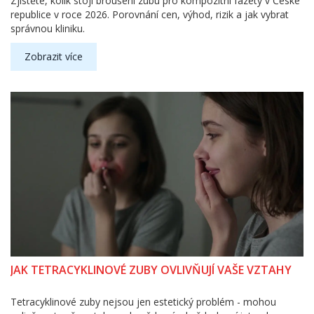
Zjistěte, kolik stojí broušení zubu pro kompozitní fazety v České
republice v roce 2026. Porovnání cen, výhod, rizik a jak vybrat
správnou kliniku.
Zobrazit více
JAK TETRACYKLINOVÉ ZUBY OVLIVŇUJÍ VAŠE VZTAHY
Tetracyklinové zuby nejsou jen estetický problém - mohou