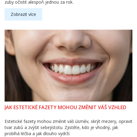
zuby očistit alespoň jednou za rok.
Zobrazit více
JAK ESTETICKÉ FAZETY MOHOU ZMĚNIT VÁŠ VZHLED
Estetické fazety mohou změnit váš úsměv, skrýt mezery, opravit
tvar zubů a zvýšit sebejistotu. Zjistěte, kdo je vhodný, jak
probíhá léčba a jak dlouho vydrží.