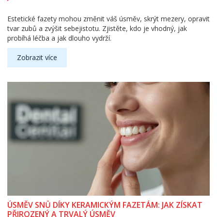
Estetické fazety mohou změnit váš úsměv, skrýt mezery, opravit
tvar zubů a zvýšit sebejistotu. Zjistěte, kdo je vhodný, jak
probíhá léčba a jak dlouho vydrží.
Zobrazit více
ÚSMĚV SNŮ DÍKY KERAMICKÝM FAZETÁM: JAK ZÍSKAT
PŘIROZENÝ A TRVALÝ ÚSMĚV