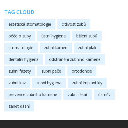
TAG CLOUD
estetická stomatologie
citlivost zubů
péče o zuby
ústní hygiena
bělení zubů
stomatologie
zubní kámen
zubní plak
dentální hygiena
odstranění zubního kamene
zubní fazety
zubní péče
ortodoncie
zubní kaz
zubní hygiena
zubní implantáty
prevence zubního kamene
zubní lékař
úsměv
zánět dásní