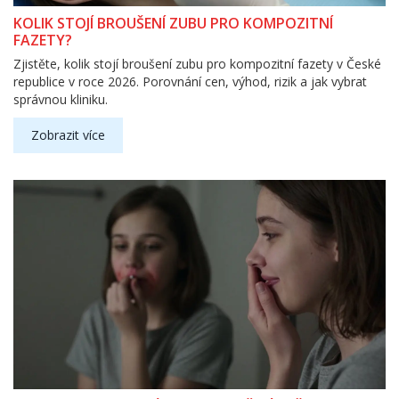
KOLIK STOJÍ BROUŠENÍ ZUBU PRO KOMPOZITNÍ
FAZETY?
Zjistěte, kolik stojí broušení zubu pro kompozitní fazety v České
republice v roce 2026. Porovnání cen, výhod, rizik a jak vybrat
správnou kliniku.
Zobrazit více