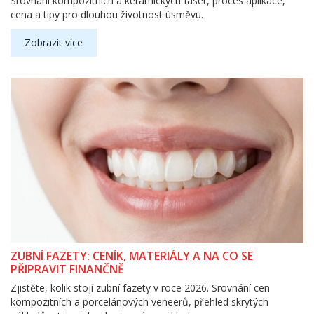
Srovnání kompozitních a keramických faset, proces aplikace,
cena a tipy pro dlouhou životnost úsměvu.
Zobrazit více
ZUBNÍ FAZETY: CENÍK, MATERIÁLY A NA CO SE
PŘIPRAVIT FINANČNĚ
Zjistěte, kolik stojí zubní fazety v roce 2026. Srovnání cen
kompozitních a porcelánových veneerů, přehled skrytých