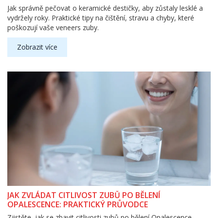
Jak správně pečovat o keramické destičky, aby zůstaly lesklé a
vydržely roky. Praktické tipy na čištění, stravu a chyby, které
poškozují vaše veneers zuby.
Zobrazit více
JAK ZVLÁDAT CITLIVOST ZUBŮ PO BĚLENÍ
OPALESCENCE: PRAKTICKÝ PRŮVODCE
Zjistěte, jak se zbavit citlivosti zubů po bělení Opalescence.