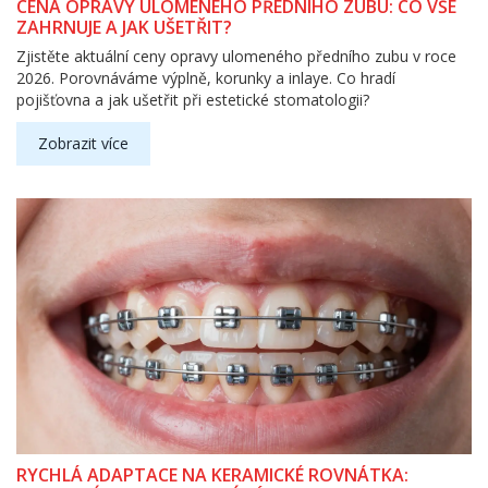
CENA OPRAVY ULOMENÉHO PŘEDNÍHO ZUBU: CO VŠE
ZAHRNUJE A JAK UŠETŘIT?
Zjistěte aktuální ceny opravy ulomeného předního zubu v roce
2026. Porovnáváme výplně, korunky a inlaye. Co hradí
pojišťovna a jak ušetřit při estetické stomatologii?
Zobrazit více
RYCHLÁ ADAPTACE NA KERAMICKÉ ROVNÁTKA: