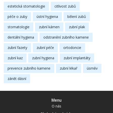
estetická stomatologie
citlivost zubů
péče o zuby
ústní hygiena
bělení zubů
stomatologie
zubní kámen
zubní plak
dentální hygiena
odstranění zubního kamene
zubní fazety
zubní péče
ortodoncie
zubní kaz
zubní hygiena
zubní implantáty
prevence zubního kamene
zubní lékař
úsměv
zánět dásní
Menu
O nás