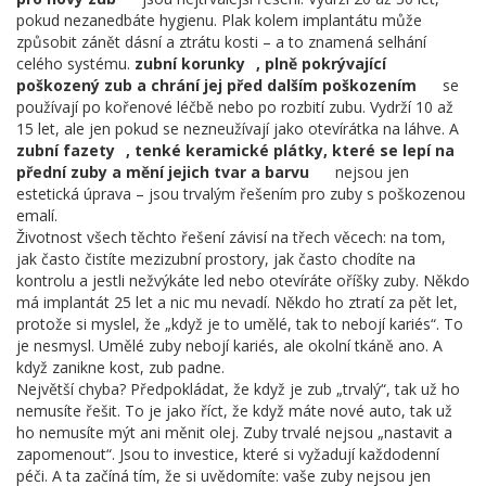
pokud nezanedbáte hygienu. Plak kolem implantátu může
způsobit zánět dásní a ztrátu kosti – a to znamená selhání
celého systému.
zubní korunky
,
plně pokrývající
poškozený zub a chrání jej před dalším poškozením
se
používají po kořenové léčbě nebo po rozbití zubu. Vydrží 10 až
15 let, ale jen pokud se nezneužívají jako otevírátka na láhve. A
zubní fazety
,
tenké keramické plátky, které se lepí na
přední zuby a mění jejich tvar a barvu
nejsou jen
estetická úprava – jsou trvalým řešením pro zuby s poškozenou
emalí.
Životnost všech těchto řešení závisí na třech věcech: na tom,
jak často čistíte mezizubní prostory, jak často chodíte na
kontrolu a jestli nežvýkáte led nebo otevíráte oříšky zuby. Někdo
má implantát 25 let a nic mu nevadí. Někdo ho ztratí za pět let,
protože si myslel, že „když je to umělé, tak to nebojí kariés“. To
je nesmysl. Umělé zuby nebojí kariés, ale okolní tkáně ano. A
když zanikne kost, zub padne.
Největší chyba? Předpokládat, že když je zub „trvalý“, tak už ho
nemusíte řešit. To je jako říct, že když máte nové auto, tak už
ho nemusíte mýt ani měnit olej. Zuby trvalé nejsou „nastavit a
zapomenout“. Jsou to investice, které si vyžadují každodenní
péči. A ta začíná tím, že si uvědomíte: vaše zuby nejsou jen