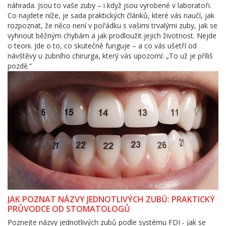
náhrada. Jsou to vaše zuby – i když jsou vyrobené v laboratoři.
Co najdete níže, je sada praktických článků, které vás naučí, jak
rozpoznat, že něco není v pořádku s vašimi trvalými zuby, jak se
vyhnout běžným chybám a jak prodloužit jejich životnost. Nejde
o teorii. Jde o to, co skutečně funguje – a co vás ušetří od
návštěvy u zubního chirurga, který vás upozorní: „To už je příliš
pozdě.“
JAK POZNAT NÁZVY JEDNOTLIVÝCH ZUBŮ: PRAKTICKÝ
PRŮVODCE OD STOMATOLOGŮ
Poznejte názvy jednotlivých zubů podle systému FDI - jak se