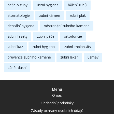
péče o zuby
ústní hygiena
bělení zubů
stomatologie
zubní kámen
zubní plak
dentální hygiena
odstranění zubního kamene
zubní fazety
zubní péče
ortodoncie
zubní kaz
zubní hygiena
zubní implantáty
prevence zubního kamene
zubní lékař
úsměv
zánět dásní
Menu
O nás
Obchodní podmínky
Zásady ochrany osobních údajů