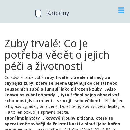
Zuby trvalé: Co je
potřeba vědět o jejich
péči a životnosti
Co když ztratíte zub?
zuby trvalé
,
trvalé náhrady za
chybějící zuby, které se pevně upevňují do čelisti nebo
sousedních zubů a fungují jako přirozené zuby
. Also
known as
zubní náhrady
, tyto řešení nejen obnoví vaši
schopnost jíst a mluvit – vracejí i sebevědomí.
Nejde jen
o to, aby vypadaly přirozeně. Důležité je, aby vydržely desítky let
– a to jen pokud je správně péčíte.
zubní implantáty
,
kovové šrouby z titanu, které se
operativně zavádějí do čelistní kosti a slouží jako kořen
pro nový zub
jsou nejtrvalejší řešení. Vydrží 20 až 30 let,