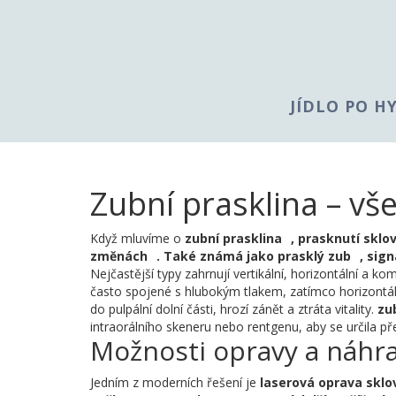
JÍDLO PO H
Zubní prasklina – vš
Když mluvíme o
zubní prasklina
,
prasknutí sklo
změnách
. Také známá jako
prasklý zub
, sig
Nejčastější typy zahrnují vertikální, horizontální a komp
často spojené s hlubokým tlakem, zatímco horizontáln
do pulpální dolní části, hrozí zánět a ztráta vitality.
zu
intraorálního skeneru nebo rentgenu, aby se určila p
Možnosti opravy a náhr
Jedním z moderních řešení je
laserová oprava sklo