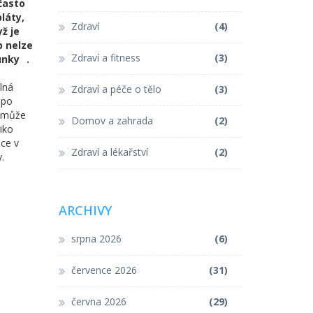
 často
láty,
Zdraví
(4)
ž je
b nelze
Zdraví a fitness
(3)
unky
.
lná
Zdraví a péče o tělo
(3)
 po
ě může
Domov a zahrada
(2)
ziko
ace v
Zdraví a lékařství
(2)
.
ARCHIVY
srpna 2026
(6)
července 2026
(31)
června 2026
(29)