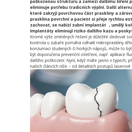
poškozenou strukturu a zamezí dalšímu šíření p
eliminuje potřebu tradicních výplní. Další alter
které zakryjí povrchovou část praskliny a zárov
prasklina povrchní a pacient si přeje rychlou es
zachovat, se nabízí
zubní implantát
,
umělý koř
Implantáty eliminují riziko dalšího kazu a posky
Kromě výše zmíněných řešení je důležité sledovat souvi
kontrola u zubaře pomáhá odhalit mikropraskliny dří
konzumaci studených či horkých nápojů, může to být p
být doporučena prevenční ošetření, např. aplikace fluo
dalšího poškození. Nyní, když máte jasno v typech, 
našich článcích níže – od detailních postupů laserové 