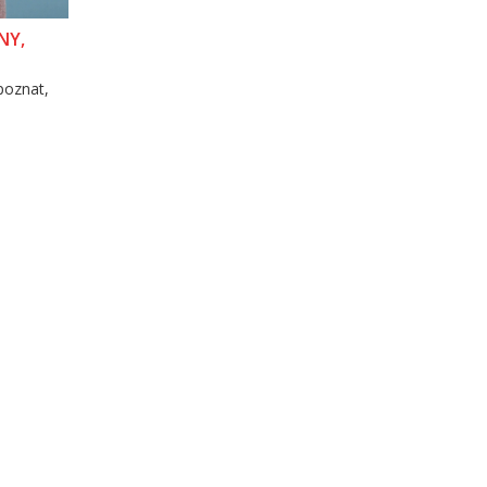
NY,
zpoznat,