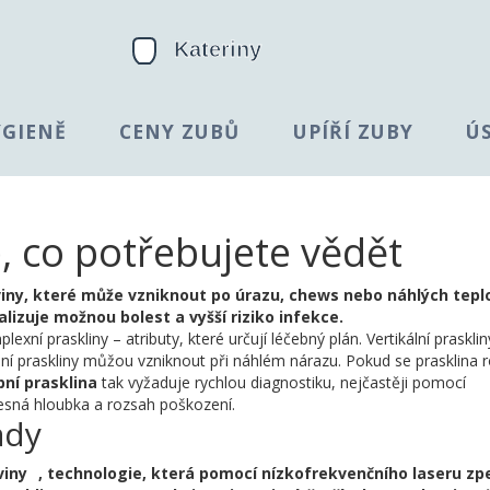
YGIENĚ
CENY ZUBŮ
UPÍŘÍ ZUBY
Ú
e, co potřebujete vědět
viny, které může vzniknout po úrazu, chews nebo náhlých tepl
nalizuje možnou bolest a vyšší riziko infekce.
lexní praskliny – atributy, které určují léčebný plán. Vertikální praskli
í praskliny můžou vzniknout při náhlém nárazu. Pokud se prasklina ro
bní prasklina
tak vyžaduje rychlou diagnostiku, nejčastěji pomocí
řesná hloubka a rozsah poškození.
ady
viny
,
technologie, která pomocí nízkofrekvenčního laseru zp