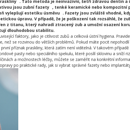
raskliny
. Tato metoda je neinvazivní, šetří zdravou dentin a
nativou jsou
zubní fazety
,
tenké keramické nebo kompozitní p
eň vylepšují estetiku úsměvu
. Fazety jsou zvláště vhodné, kdy
tetickou úpravu. V případě, že je poškození tak rozsáhlé, že zu
en z titanu, který nahradí ztracený zub a umožní osazení kor
tují dlouhodobou stabilitu.
sející faktory, jako je citlivost zubů a celková ústní hygiena. Pravide
ve, než se rozvinou do větších problémů. Pokud máte pocit nepohodlí
rvní příznak praskliny, která zatím není viditelná. V takovém případ
ridové pasty nebo speciálního spekulu, které posílí sklovinu a sníží ri
příčinách a možnostech léčby, můžete se zaměřit na konkrétní inform
opravy po praktické rady, jak si vybrat správné fazety nebo implantáty