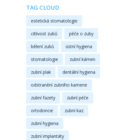
TAG CLOUD
estetická stomatologie
citlivost zubů
péče o zuby
bělení zubů
ústní hygiena
stomatologie
zubní kámen
zubní plak
dentální hygiena
odstranění zubního kamene
zubní fazety
zubní péče
ortodoncie
zubní kaz
zubní hygiena
zubní implantáty