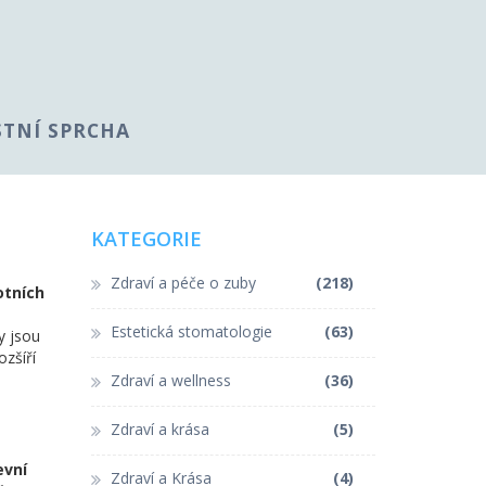
STNÍ SPRCHA
KATEGORIE
Zdraví a péče o zuby
(218)
otních
Estetická stomatologie
(63)
ny jsou
zšíří
Zdraví a wellness
(36)
Zdraví a krása
(5)
evní
Zdraví a Krása
(4)