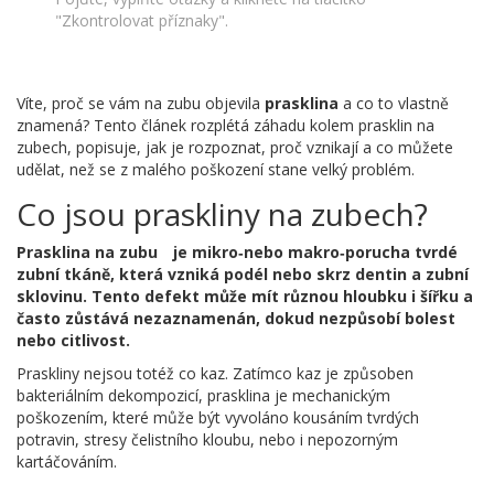
"Zkontrolovat příznaky".
Víte, proč se vám na zubu objevila
prasklina
a co to vlastně
znamená? Tento článek rozplétá záhadu kolem prasklin na
zubech, popisuje, jak je rozpoznat, proč vznikají a co můžete
udělat, než se z malého poškození stane velký problém.
Co jsou praskliny na zubech?
Prasklina na zubu
je mikro‑nebo makro‑porucha tvrdé
zubní tkáně, která vzniká podél nebo skrz dentin a zubní
sklovinu. Tento defekt může mít různou hloubku i šířku a
často zůstává nezaznamenán, dokud nezpůsobí bolest
nebo citlivost.
Praskliny nejsou totéž co kaz. Zatímco kaz je způsoben
bakteriálním dekompozicí, prasklina je mechanickým
poškozením, které může být vyvoláno kousáním tvrdých
potravin, stresy čelistního kloubu, nebo i nepozorným
kartáčováním.