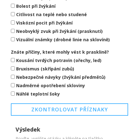
Bolest při žvýkání
Citlivost na teplé nebo studené
Viskózní pocit při žvýkání
Neobvyklý zvuk při žvýkání (prasknutí)
Vizuální známky (drobné linie na sklovíně)
Znáte příčiny, které mohly vést k prasklině?
Kousání tvrdých potravin (ořechy, led)
Bruxismus (skřípání zubů)
Nebezpečné návyky (žvýkání předmětů)
Nadměrné opotřebení skloviny
Náhlé teplotní šoky
ZKONTROLOVAT PŘÍZNAKY
Výsledek
Pojďte, vyplňte otázky a klikněte na tlačítko