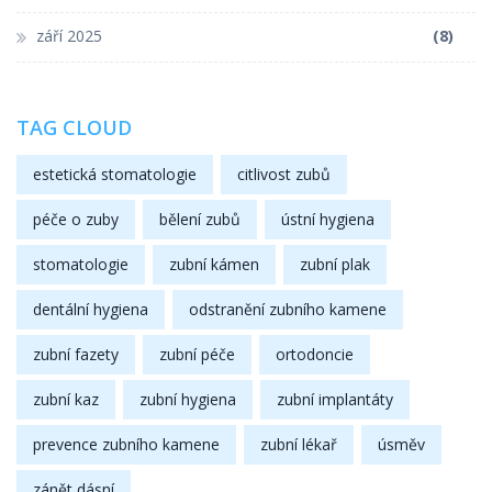
září 2025
(8)
TAG CLOUD
estetická stomatologie
citlivost zubů
péče o zuby
bělení zubů
ústní hygiena
stomatologie
zubní kámen
zubní plak
dentální hygiena
odstranění zubního kamene
zubní fazety
zubní péče
ortodoncie
zubní kaz
zubní hygiena
zubní implantáty
prevence zubního kamene
zubní lékař
úsměv
zánět dásní