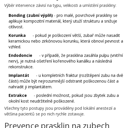
Výběr intervence závisí na typu, velikosti a umístění praskliny:
Bonding (zubní výplň)
- pro malé, povrchové praskliny se
aplikuje kompozitní materiál, který utuží strukturu a snižuje
citlivost.
Korunka
- pokud je poškození větší, zubař může nasadit
keramickou nebo zirkónovou korunku, která obnoví pevnost a
vzhled.
Endodoncie
- v případě, že prasklina zasáhla pulpu (vnitřní
nerv), je nutná ošetření kořenového kanálku a následná
rekonstrukce.
Implantát
- u kompletních fraktur (rozštěpení zubu na dvě
části) může být nejrozumnější odstranit poškozenou část a
nahradit ji implantátem.
Extrakce
- poslední možnost, pokud jsou zbytek zubu a
okolní kost neudržitelně poškozené.
Všechny tyto postupy jsou prováděny pod lokální anestezií a
většina pacientů se po nich rychle zotavuje.
Prevence prasklin na zubech