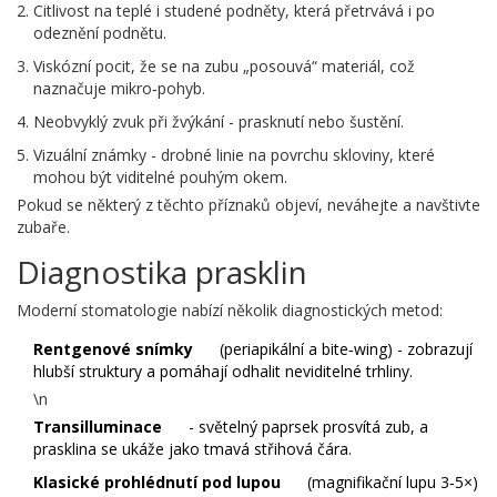
Citlivost na teplé i studené podněty, která přetrvává i po
odeznění podnětu.
Viskózní pocit, že se na zubu „posouvá“ materiál, což
naznačuje mikro‑pohyb.
Neobvyklý zvuk při žvýkání - prasknutí nebo šustění.
Vizuální známky - drobné linie na povrchu skloviny, které
mohou být viditelné pouhým okem.
Pokud se některý z těchto příznaků objeví, neváhejte a navštivte
zubaře.
Diagnostika prasklin
Moderní stomatologie nabízí několik diagnostických metod:
Rentgenové snímky
(periapikální a bite‑wing) - zobrazují
hlubší struktury a pomáhají odhalit neviditelné trhliny.
\n
Transilluminace
- světelný paprsek prosvítá zub, a
prasklina se ukáže jako tmavá střihová čára.
Klasické prohlédnutí pod lupou
(magnifikační lupu 3‑5×)