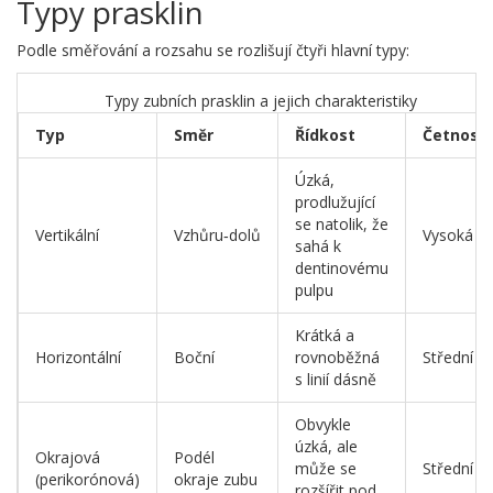
Typy prasklin
Podle směřování a rozsahu se rozlišují čtyři hlavní typy:
Typy zubních prasklin a jejich charakteristiky
Typ
Směr
Řídkost
Četnost
Úzká,
prodlužující
se natolik, že
Vertikální
Vzhůru‑dolů
Vysoká
sahá k
dentinovému
pulpu
Krátká a
Horizontální
Boční
rovnoběžná
Střední
s linií dásně
Obvykle
úzká, ale
Okrajová
Podél
může se
Střední
(perikorónová)
okraje zubu
rozšířit pod