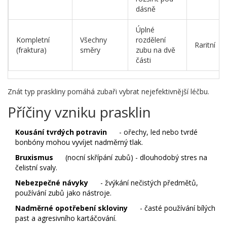
dásně
Úplné
Kompletní
Všechny
rozdělení
Raritní
(fraktura)
směry
zubu na dvě
části
Znát typ praskliny pomáhá zubaři vybrat nejefektivnější léčbu.
Příčiny vzniku prasklin
Kousání tvrdých potravin
- ořechy, led nebo tvrdé
bonbóny mohou vyvíjet nadměrný tlak.
Bruxismus
(nocní skřípání zubů) - dlouhodobý stres na
čelistní svaly.
Nebezpečné návyky
- žvýkání nečistých předmětů,
používání zubů jako nástroje.
Nadměrné opotřebení skloviny
- časté používání bílých
past a agresivního kartáčování.