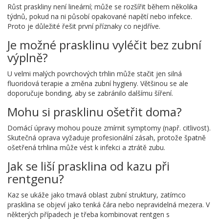
Růst praskliny není lineární; může se rozšířit během několika
týdnů, pokud na ni působí opakované napětí nebo infekce.
Proto je důležité řešit první příznaky co nejdříve.
Je možné prasklinu vyléčit bez zubní
výplně?
U velmi malých povrchových trhlin může stačit jen silná
fluoridová terapie a změna zubní hygieny. Většinou se ale
doporučuje bonding, aby se zabránilo dalšímu šíření.
Mohu si prasklinu ošetřit doma?
Domácí úpravy mohou pouze zmírnit symptomy (např. citlivost).
Skutečná oprava vyžaduje profesionální zásah, protože špatně
ošetřená trhlina může vést k infekci a ztrátě zubu.
Jak se liší prasklina od kazu při
rentgenu?
Kaz se ukáže jako tmavá oblast zubní struktury, zatímco
prasklina se objeví jako tenká čára nebo nepravidelná mezera. V
některých případech je třeba kombinovat rentgen s