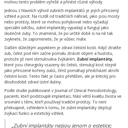
mohou tento problém vyřešit a přinést různé výhody.
Jednou z hlavních výhod zubních implantátů je jejich přirozený
vzhled a pocit. Na rozdíl od tradičních náhrad, jako jsou mosty
nebo protézy, které se mohou pohybovat nebo vyžadují
speciální údržbu, zubní implantáty vypadají a fungují jako
skutečné zuby. To znamená, že po určité době si na ně tak
zvyknete, že zapomenete, že je vůbec máte.
Dalším důležitým aspektem je zdraví čelistní kosti. Když ztratíte
zub, čelist pod ním začne pomalu ztrácet objem a hustotu,
protože již není stimulována žvýkáním.
Zubní implantáty
,
které jsou chirurgicky vsazeny do čelisti, stimulují kost stejně
jako přirozené kořeny zubů, čímž pomáhají předcházet atrofii
čelistní kosti. Tento fakt je často přehlížen, ale je kritický pro
dlouhodobé zdraví ústní dutiny.
Podle studie publikované v Journal of Clinical Periodontology,
pacienti, kteří podstoupili implantaci, hlásí větší kvalitu života ve
srovnání s těmi, kteří používají tradiční protézy. To není
překvapivé, vzhledem k tomu, že zubní implantáty zlepšují
žvýkací funkci a estetický vzhled.
„Zubní implantáty nejsou jenom o estetice;