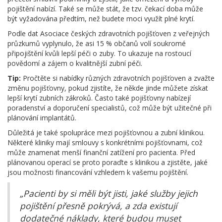
pojištění nabízí. Také se může stát, že tzv. čekací doba může
být vyžadována předtím, než budete moci využít plné krytí.
Podle dat Asociace českých zdravotních pojišťoven z veřejných
průzkumů vyplynulo, že asi 15 % občanů volí soukromé
připojištění kvůli lepší péči o zuby. To ukazuje na rostoucí
povědomí a zájem o kvalitnější zubní péči.
Tip:
Pročtěte si nabídky různých zdravotních pojišťoven a zvažte
změnu pojišťovny, pokud zjistíte, že někde jinde můžete získat
lepší krytí zubních zákroků. Často také pojišťovny nabízejí
poradenství a doporučení specialistů, což může být užitečné při
plánování implantátů.
Důležitá je také spolupráce mezi pojišťovnou a zubní klinikou.
Některé kliniky mají smlouvy s konkrétními pojišťovnami, což
může znamenat menší finanční zatížení pro pacienta. Před
plánovanou operací se proto poraďte s klinikou a zjistěte, jaké
jsou možnosti financování vzhledem k vašemu pojištění.
„Pacienti by si měli být jisti, jaké služby jejich
pojištění přesně pokrývá, a zda existují
dodatečné náklady, které budou muset