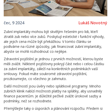
Lukáš Novotný
čec, 9 2024
Zubní implantáty mohou být skvělým řešením pro lidi, kteří
ztratili zub nebo více zubů. Poskytují estetické i funkční výhody,
ale jejich cena může být překážkou. V tomto článku se
podíváme na různé způsoby, jak financovat zubní implantáty,
abyste se mohli rozhodnout co nejlépe.
Zdravotní pojištění je jednou z prvních možností, kterou byste
měli zvážit. Některé pojišťovny pokryjí část nebo i celou částku
za zubní implantáty, záleží na konkrétních podmínkách vaší
smlouvy. Pokud máte soukromé zdravotní pojištění,
prozkoumejte, co všechno je zahrnuto.
Další možností jsou úvěry nebo splátkové programy. Mnoho
zubních klinik nabízí možnosti platby na splátky, aby usnadnily
finance pacientům. Je důležité pečlivě zvážit úrokové sazby a
podmínky, než se rozhodnete.
Přemýšlejte taky o úsporách a plánování rozpočtu. Předem si