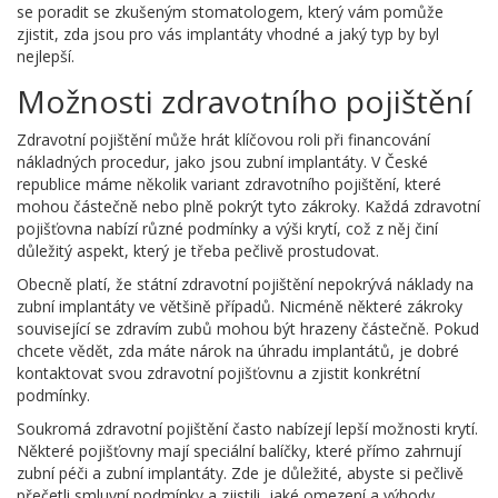
se poradit se zkušeným stomatologem, který vám pomůže
zjistit, zda jsou pro vás implantáty vhodné a jaký typ by byl
nejlepší.
Možnosti zdravotního pojištění
Zdravotní pojištění může hrát klíčovou roli při financování
nákladných procedur, jako jsou zubní implantáty. V České
republice máme několik variant zdravotního pojištění, které
mohou částečně nebo plně pokrýt tyto zákroky. Každá zdravotní
pojišťovna nabízí různé podmínky a výši krytí, což z něj činí
důležitý aspekt, který je třeba pečlivě prostudovat.
Obecně platí, že státní zdravotní pojištění nepokrývá náklady na
zubní implantáty ve většině případů. Nicméně některé zákroky
související se zdravím zubů mohou být hrazeny částečně. Pokud
chcete vědět, zda máte nárok na úhradu implantátů, je dobré
kontaktovat svou zdravotní pojišťovnu a zjistit konkrétní
podmínky.
Soukromá zdravotní pojištění často nabízejí lepší možnosti krytí.
Některé pojišťovny mají speciální balíčky, které přímo zahrnují
zubní péči a zubní implantáty. Zde je důležité, abyste si pečlivě
přečetli smluvní podmínky a zjistili, jaké omezení a výhody