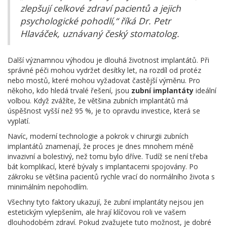
zlepšují celkové zdraví pacientů a jejich
psychologické pohodlí,“ říká Dr. Petr
Hlaváček, uznávaný český stomatolog.
Další významnou výhodou je dlouhá životnost implantátů. Při
správné péči mohou vydržet desítky let, na rozdíl od protéz
nebo mostů, které mohou vyžadovat častější výměnu. Pro
někoho, kdo hledá trvalé řešení, jsou
zubní implantáty
ideální
volbou. Když zvážíte, že většina zubních implantátů má
úspěšnost vyšší než 95 %, je to opravdu investice, která se
vyplatí.
Navíc, moderní technologie a pokrok v chirurgii zubních
implantátů znamenají, že proces je dnes mnohem méně
invazivní a bolestivý, než tomu bylo dříve. Tudíž se není třeba
bát komplikací, které bývaly s implantacemi spojovány. Po
zákroku se většina pacientů rychle vrací do normálního života s
minimálním nepohodlím.
Všechny tyto faktory ukazují, že zubní implantáty nejsou jen
estetickým vylepšením, ale hrají klíčovou roli ve vašem
dlouhodobém zdraví. Pokud zvažujete tuto možnost, je dobré