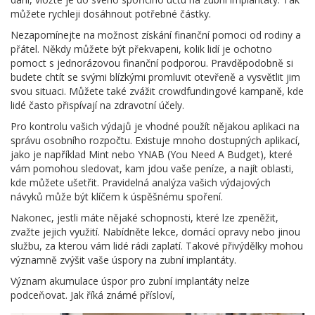
můžete rychleji dosáhnout potřebné částky.
Nezapomínejte na možnost získání finanční pomoci od rodiny a
přátel. Někdy můžete být překvapeni, kolik lidí je ochotno
pomoct s jednorázovou finanční podporou. Pravděpodobně si
budete chtít se svými blízkými promluvit otevřeně a vysvětlit jim
svou situaci. Můžete také zvážit crowdfundingové kampaně, kde
lidé často přispívají na zdravotní účely.
Pro kontrolu vašich výdajů je vhodné použít nějakou aplikaci na
správu osobního rozpočtu. Existuje mnoho dostupných aplikací,
jako je například Mint nebo YNAB (You Need A Budget), které
vám pomohou sledovat, kam jdou vaše peníze, a najít oblasti,
kde můžete ušetřit. Pravidelná analýza vašich výdajových
návyků může být klíčem k úspěšnému spoření.
Nakonec, jestli máte nějaké schopnosti, které lze zpeněžit,
zvažte jejich využití. Nabídněte lekce, domácí opravy nebo jinou
službu, za kterou vám lidé rádi zaplatí. Takové přivýdělky mohou
významně zvýšit vaše úspory na zubní implantáty.
Význam akumulace úspor pro zubní implantáty nelze
podceňovat. Jak říká známé přísloví,