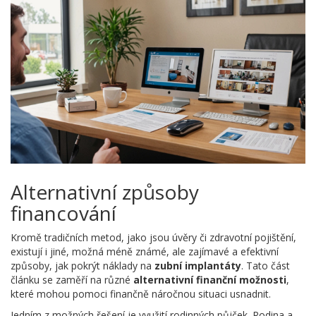
Alternativní způsoby
financování
Kromě tradičních metod, jako jsou úvěry či zdravotní pojištění,
existují i jiné, možná méně známé, ale zajímavé a efektivní
způsoby, jak pokrýt náklady na
zubní implantáty
. Tato část
článku se zaměří na různé
alternativní finanční možnosti
,
které mohou pomoci finančně náročnou situaci usnadnit.
Jedním z možných řešení je využití rodinných půjček. Rodina a