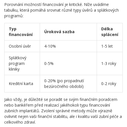
Porovnání možností financování je kritické. Níže uvádíme
tabulku, která pomáhá srovnat různé typy úvěrů a splátkových
programů:
Typ
Délka
Úroková sazba
financování
splácení
Osobní úvěr
4-10%
1-5 let
Splátkový
program
0-5%
1-3 roky
kliniky
0-20% (po propadnutí
Kreditní karta
0-2 roky
bezúročného období)
Jako vždy, je důležité se poradit se svým finančním poradcem
nebo bankéřem před realizací jakéhokoli typu financování
zubních implantátů. Zvolení správné metody může výrazně
ovlivnit nejen vaši finanční stabilitu, ale i kvalitu vaší zubní péče a
celkového zdraví.