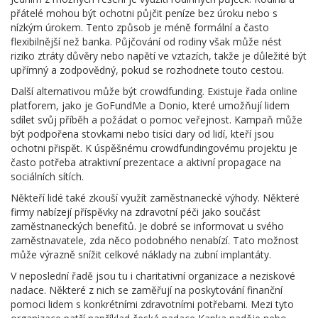
přátelé mohou být ochotni půjčit peníze bez úroku nebo s
nízkým úrokem. Tento způsob je méně formální a často
flexibilnější než banka. Půjčování od rodiny však může nést
riziko ztráty důvěry nebo napětí ve vztazích, takže je důležité být
upřímný a zodpovědný, pokud se rozhodnete touto cestou.
Další alternativou může být crowdfunding. Existuje řada online
platforem, jako je GoFundMe a Donio, které umožňují lidem
sdílet svůj příběh a požádat o pomoc veřejnost. Kampaň může
být podpořena stovkami nebo tisíci dary od lidí, kteří jsou
ochotni přispět. K úspěšnému crowdfundingovému projektu je
často potřeba atraktivní prezentace a aktivní propagace na
sociálních sítích.
Někteří lidé také zkouší využít zaměstnanecké výhody. Některé
firmy nabízejí příspěvky na zdravotní péči jako součást
zaměstnaneckých benefitů. Je dobré se informovat u svého
zaměstnavatele, zda něco podobného nenabízí. Tato možnost
může výrazně snížit celkové náklady na zubní implantáty.
V neposlední řadě jsou tu i charitativní organizace a neziskové
nadace. Některé z nich se zaměřují na poskytování finanční
pomoci lidem s konkrétními zdravotními potřebami. Mezi tyto