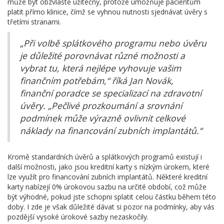
může být obzvláště užitečný, protože umožňuje pacientům
platit přímo klinice, čímž se vyhnou nutnosti sjednávat úvěry s
třetími stranami.
„Při volbě splátkového programu nebo úvěru
je důležité porovnávat různé možnosti a
vybrat tu, která nejlépe vyhovuje vašim
finančním potřebám,“ říká Jan Novák,
finanční poradce se specializací na zdravotní
úvěry. „Pečlivé prozkoumání a srovnání
podmínek může výrazně ovlivnit celkové
náklady na financování zubních implantátů.“
Kromě standardních úvěrů a splátkových programů existují i
další možnosti, jako jsou kreditní karty s nízkým úrokem, které
lze využít pro financování zubních implantátů. Některé kreditní
karty nabízejí 0% úrokovou sazbu na určité období, což může
být výhodné, pokud jste schopni splatit celou částku během této
doby. I zde je však důležité dávat si pozor na podmínky, aby vás
pozdější vysoké úrokové sazby nezaskočily.