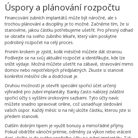
Úspory a plánování rozpočtu
Financování zubních implantátů může být náročné, ale s
trochou plánování a disciplíny je to možné. Začněme tím, že si
stanovíme, jakou částku potřebujeme ušetřit. Pro přesný odhad
se obraťte na svého zubního lékaře, který vám poskytne
podrobný rozpočet na celý proces.
Prvním krokem je zjistit, kolik měsíčně můžete dát stranou.
Podívejte se na svůj aktuální rozpočet a identifikujte, kde lze
snížit výdaje. Možná můžete ušetřit na zábavě, stravování mimo
domov nebo nepotřebných předplatných. Zkuste si stanovit
konkrétní měsíční cíle a dodržovat je.
Druhou možností je otevřít speciální spořicí účet určený
výhradně pro zubní implantáty. Banky často nabízejí zvláštní
spořicí účty s vyššími úrokovými sazbami. Tyto účty navíc
můžete snadno spravovat online, což usnadňuje sledování
vašich úspor. Každý měsíc si na něj uložte částku, kterou jste si
předem stanovili.
Dalším dobrým tipem je využít bonusy a mimořádné příjmy.
Pokud obdržíte vánoční prémie, odměny za výkon nebo vrácení
daní, vložte je do svého spořicího účtu na zubní implantáty. Tak