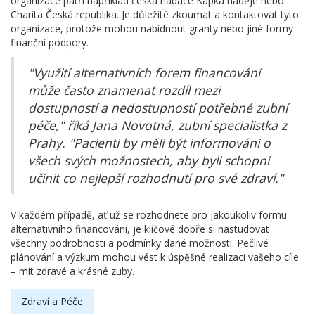
organizace patří například česká nadace Kapka naděje nebo
Charita Česká republika. Je důležité zkoumat a kontaktovat tyto
organizace, protože mohou nabídnout granty nebo jiné formy
finanční podpory.
"Využití alternativních forem financování
může často znamenat rozdíl mezi
dostupností a nedostupností potřebné zubní
péče," říká Jana Novotná, zubní specialistka z
Prahy. "Pacienti by měli být informováni o
všech svých možnostech, aby byli schopni
učinit co nejlepší rozhodnutí pro své zdraví."
V každém případě, ať už se rozhodnete pro jakoukoliv formu
alternativního financování, je klíčové dobře si nastudovat
všechny podrobnosti a podmínky dané možnosti. Pečlivé
plánování a výzkum mohou vést k úspěšné realizaci vašeho cíle
– mít zdravé a krásné zuby.
Zdraví a Péče