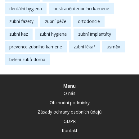
dentální hygiena
odstranění zubního kamene
zubní fazety
zubní péče
ortodoncie
zubní kaz
zubní hygiena
zubní implantáty
prevence zubního kamene
zubní lékař
úsměv
bělení zubů doma
Menu
O nás
Obchodní podmínky
Zásady ochrany osobních údajů
GDPR
Kontakt