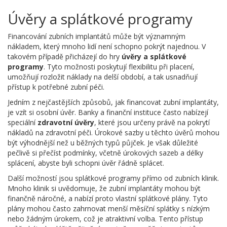
Úvěry a splátkové programy
Financování zubních implantátů může být významným
nákladem, který mnoho lidí není schopno pokrýt najednou. V
takovém případě přicházejí do hry
úvěry a splátkové
programy
. Tyto možnosti poskytují flexibilitu při placení,
umožňují rozložit náklady na delší období, a tak usnadňují
přístup k potřebné zubní péči.
Jedním z nejčastějších způsobů, jak financovat zubní implantáty,
je vzít si osobní úvěr. Banky a finanční instituce často nabízejí
speciální
zdravotní úvěry
, které jsou určeny právě na pokrytí
nákladů na zdravotní péči. Úrokové sazby u těchto úvěrů mohou
být výhodnější než u běžných typů půjček. Je však důležité
pečlivě si přečíst podmínky, včetně úrokových sazeb a délky
splácení, abyste byli schopni úvěr řádně splácet.
Další možností jsou splátkové programy přímo od zubních klinik.
Mnoho klinik si uvědomuje, že zubní implantáty mohou být
finančně náročné, a nabízí proto vlastní splátkové plány. Tyto
plány mohou často zahrnovat menší měsíční splátky s nízkým
nebo žádným úrokem, což je atraktivní volba. Tento přístup