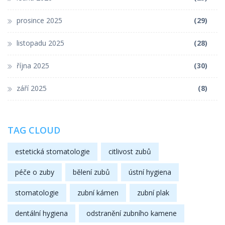
prosince 2025
(29)
listopadu 2025
(28)
října 2025
(30)
září 2025
(8)
TAG CLOUD
estetická stomatologie
citlivost zubů
péče o zuby
bělení zubů
ústní hygiena
stomatologie
zubní kámen
zubní plak
dentální hygiena
odstranění zubního kamene