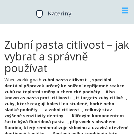
Zubní pasta citlivost – jak
vybrat a správně
používat
When working with
zubní pasta citlivost
,
speciální
dentální přípravek určený ke snížení nepříjemné reakce
zubů na teplotní změny a chemické podněty
. Also
known as
pasta proti citlivosti
, it targets
zuby citlivé
,
zuby, které reagují bolestí na studené, horké nebo
sladké podněty
a
zobní citlivost
,
celkový stav
zvýšené senzitivity dentiny
. Klíčovým komponentem
často bývá
fluoridová pasta
,
přípravek s obsahem
fluoridu, který remineralizuje sklovinu a uzavírá otevřené
dentinové kanálky
. Správná volba kombinuje tyto