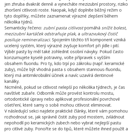
jen zhruba dvakrát denně a vynecháte mezizubní prostory, riziko
zhoršení citlivosti roste. Naopak, když doplníte běžný režim o
tyto doplňky, můžete zaznamenat výrazné zlepšení během
několika týdnů.
Semanticky řečeno:
zubní pasta citlivost
pomáhá
snížit bolest
,
mezizubní kartáček
odstraňuje plak
, a
ultrazvukový čistič
posiluje remineralizaci
. Spojením těchto tří komponent vzniká
ucelený systém, který výrazně zvyšuje komfort při jídle i pití.
Výběr pasty by měl také zohlednit osobní návyky. Pokud často
konzumujete kyselé potraviny, volte přípravek s vyšším
obsahem fluoridu. Pro ty, kdo trpí po zákroku (např. keramické
zuby), může být vhodná pasta s obsahem stannous‑fluoridu,
který má antimikrobiální účinek a navíc uzavírá dentinové
kanálky.
Nicméně, pokud se citlivost nelepší po několika týdnech, je čas
navštívit zubaře. Odborník může provést kontrolu mostu,
ortodontické úpravy nebo aplikovat profesionální povrchové
ošetření, které samy o sobě mohou citlivost eliminovat.
V následující sekci najdete praktické články, které vám pomohou
rozhodnout se, jak správně čistit zuby pod mostem, zvládnout
nepohodlí po keramických zubech nebo vybrat nejlepší pastu
pro citlivé zuby. Ponořte se do tipů, které můžete ihned použít a