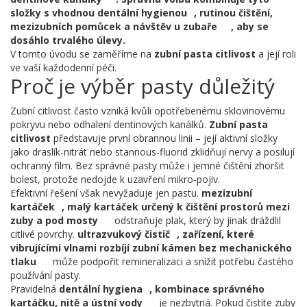
složky s vhodnou
dentální hygienou
,
rutinou čištění,
mezizubních pomůcek a návštěv u zubaře
, aby se
dosáhlo trvalého úlevy.
V tomto úvodu se zaměříme na
zubní pasta citlivost
a její roli
ve vaší každodenní péči.
Proč je výběr pasty důležitý
Zubní citlivost často vzniká kvůli opotřebenému sklovinovému
pokryvu nebo odhalení dentinových kanálků.
Zubní pasta
citlivost
představuje první obrannou linii – její aktivní složky
jako draslík‑nitrát nebo stannous‑fluorid zklidňují nervy a posilují
ochranný film. Bez správné pasty může i jemné čištění zhoršit
bolest, protože nedojde k uzavření mikro‑pojiv.
Efektivní řešení však nevyžaduje jen pastu.
mezizubní
kartáček
,
malý kartáček určený k čištění prostorů mezi
zuby a pod mosty
odstraňuje plak, který by jinak dráždlil
citlivé povrchy.
ultrazvukový čistič
,
zařízení, které
vibrujícími vlnami rozbíjí zubní kámen bez mechanického
tlaku
může podpořit remineralizaci a snížit potřebu častého
používání pasty.
Pravidelná
dentální hygiena
,
kombinace správného
kartáčku, nitě a ústní vody
je nezbytná. Pokud čistíte zuby