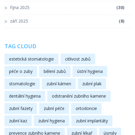
října 2025
(30)
září 2025
(8)
TAG CLOUD
estetická stomatologie
citlivost zubů
péče o zuby
bělení zubů
ústní hygiena
stomatologie
zubní kámen
zubní plak
dentální hygiena
odstranění zubního kamene
zubní fazety
zubní péče
ortodoncie
zubní kaz
zubní hygiena
zubní implantáty
prevence zubního kamene
zubní lékař
úsměv