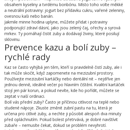
obsahem kyseliny a tvrdému bonbónu. Místo toho volte měkké
a neutrální potraviny: jogurt bez přídavku cukru, vařené zeleniny,
ovesnou kaši nebo banán.
Jakmile minne hodina uplyne, můžete přidat i potraviny
podporující zdraví dásní, jako jsou zelený čaj, ořechy a syrová
mrkev. Ty pomáhají čistit zuby a dodávají živiny, které posilují
sklovinu.
Prevence kazu a bolí zuby –
rychlé rady
Kaz se často vyhýbá jen těm, kteří si pravidelně čistí zuby, ale i
tak může skočit, když zapomenete na mezizubní prostory.
Používejte mezizubní kartáčky nebo dentální nit – nejdříve jen
jednou denně, ideálně večer po hlavním čištění. Kvalitní kartáček
stojí jen pár korun, a pokud nevíte, kde ho pořídit, můžete se
zeptat v naší ordinaci.
Bolí vás přední zuby? Často je příčinou citlivost na teplé nebo
studené nápoje. Zkuste změnit zubní pastu na tu, která je
určena pro citlivé zuby, a nechte ji působit alespoň dva minuty
před opláchnutím. Pokud bolest přetrvává, je dobré navštívit
zubaře – nemusíte čekat, dokud se problém nevyhrotí.