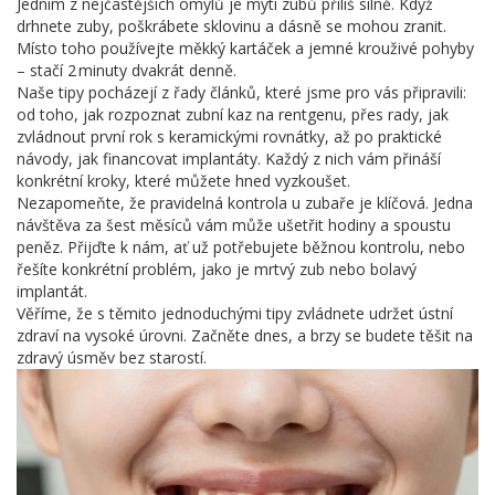
Jedním z nejčastějších omylů je mytí zubů příliš silně. Když
drhnete zuby, poškrábete sklovinu a dásně se mohou zranit.
Místo toho používejte měkký kartáček a jemné krouživé pohyby
– stačí 2 minuty dvakrát denně.
Naše tipy pocházejí z řady článků, které jsme pro vás připravili:
od toho, jak rozpoznat zubní kaz na rentgenu, přes rady, jak
zvládnout první rok s keramickými rovnátky, až po praktické
návody, jak financovat implantáty. Každý z nich vám přináší
konkrétní kroky, které můžete hned vyzkoušet.
Nezapomeňte, že pravidelná kontrola u zubaře je klíčová. Jedna
návštěva za šest měsíců vám může ušetřit hodiny a spoustu
peněz. Přijďte k nám, ať už potřebujete běžnou kontrolu, nebo
řešíte konkrétní problém, jako je mrtvý zub nebo bolavý
implantát.
Věříme, že s těmito jednoduchými tipy zvládnete udržet ústní
zdraví na vysoké úrovni. Začněte dnes, a brzy se budete těšit na
zdravý úsměv bez starostí.