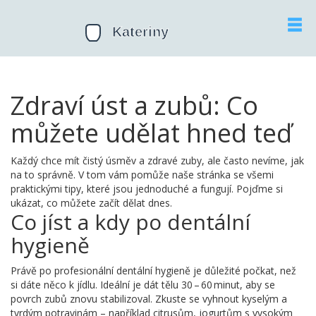
Zdraví úst a zubů: Co
můžete udělat hned teď
Každý chce mít čistý úsměv a zdravé zuby, ale často nevíme, jak
na to správně. V tom vám pomůže naše stránka se všemi
praktickými tipy, které jsou jednoduché a fungují. Pojďme si
ukázat, co můžete začít dělat dnes.
Co jíst a kdy po dentální
hygieně
Právě po profesionální dentální hygieně je důležité počkat, než
si dáte něco k jídlu. Ideální je dát tělu 30 – 60 minut, aby se
povrch zubů znovu stabilizoval. Zkuste se vyhnout kyselým a
tvrdým potravinám – například citrusům, jogurtům s vysokým