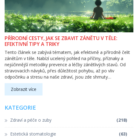
PŘÍRODNÍ CESTY, JAK SE ZBAVIT ZÁNĚTU V TĚLE:
EFEKTIVNÍ TIPY A TRIKY
Tento článek se zabývá tématem, jak efektivně a přírodně čelit
zánětům v těle. Nabízí ucelený pohled na příčiny, příznaky a
nejúčinnější metodiky prevence a léčby zánětlivých stavů. Od
stravovacích návyků, přes důležitost pohybu, až po vliv
odpočinku a stresu na naše zdraví, jsou zde shrnuty
nejaktuálnější poznatky a praktické tipy, které mohou pomoci v
boji proti zánětu.
Zobrazit více
KATEGORIE
Zdraví a péče o zuby
(218)
Estetická stomatologie
(63)