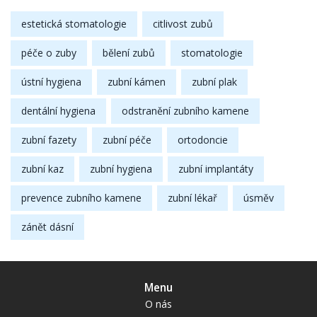
estetická stomatologie
citlivost zubů
péče o zuby
bělení zubů
stomatologie
ústní hygiena
zubní kámen
zubní plak
dentální hygiena
odstranění zubního kamene
zubní fazety
zubní péče
ortodoncie
zubní kaz
zubní hygiena
zubní implantáty
prevence zubního kamene
zubní lékař
úsměv
zánět dásní
Menu
O nás