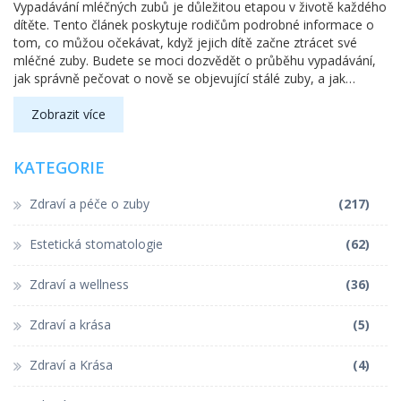
Vypadávání mléčných zubů je důležitou etapou v životě každého
dítěte. Tento článek poskytuje rodičům podrobné informace o
tom, co můžou očekávat, když jejich dítě začne ztrácet své
mléčné zuby. Budete se moci dozvědět o průběhu vypadávání,
jak správně pečovat o nově se objevující stálé zuby, a jak
podpořit své dítě během tohoto přechodového období.
Nabídnuty jsou také tipy na to, jak udržet ústní hygienu na
Zobrazit více
vysoké úrovni a zajímavé fakty o mléčných zubech.
KATEGORIE
Zdraví a péče o zuby
(217)
Estetická stomatologie
(62)
Zdraví a wellness
(36)
Zdraví a krása
(5)
Zdraví a Krása
(4)