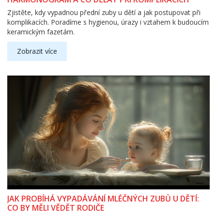
Zjistěte, kdy vypadnou přední zuby u dětí a jak postupovat při
komplikacích. Poradíme s hygienou, úrazy i vztahem k budoucím
keramickým fazetám.
Zobrazit více
JAK PROBÍHÁ VYPADÁVÁNÍ MLÉČNÝCH ZUBŮ U DĚTÍ:
CO BY MĚLI VĚDĚT RODIČE