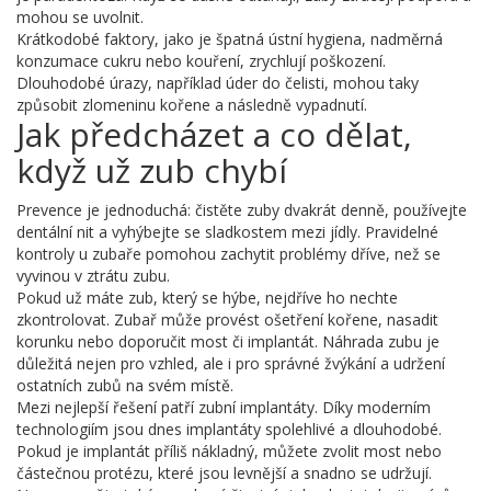
mohou se uvolnit.
Krátkodobé faktory, jako je špatná ústní hygiena, nadměrná
konzumace cukru nebo kouření, zrychlují poškození.
Dlouhodobé úrazy, například úder do čelisti, mohou taky
způsobit zlomeninu kořene a následně vypadnutí.
Jak předcházet a co dělat,
když už zub chybí
Prevence je jednoduchá: čistěte zuby dvakrát denně, používejte
dentální nit a vyhýbejte se sladkostem mezi jídly. Pravidelné
kontroly u zubaře pomohou zachytit problémy dříve, než se
vyvinou v ztrátu zubu.
Pokud už máte zub, který se hýbe, nejdříve ho nechte
zkontrolovat. Zubař může provést ošetření kořene, nasadit
korunku nebo doporučit most či implantát. Náhrada zubu je
důležitá nejen pro vzhled, ale i pro správné žvýkání a udržení
ostatních zubů na svém místě.
Mezi nejlepší řešení patří zubní implantáty. Díky moderním
technologiím jsou dnes implantáty spolehlivé a dlouhodobé.
Pokud je implantát příliš nákladný, můžete zvolit most nebo
částečnou protézu, které jsou levnější a snadno se udržují.