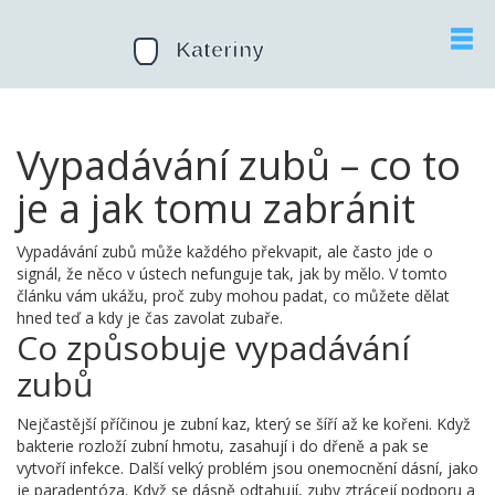
Vypadávání zubů – co to
je a jak tomu zabránit
Vypadávání zubů může každého překvapit, ale často jde o
signál, že něco v ústech nefunguje tak, jak by mělo. V tomto
článku vám ukážu, proč zuby mohou padat, co můžete dělat
hned teď a kdy je čas zavolat zubaře.
Co způsobuje vypadávání
zubů
Nejčastější příčinou je zubní kaz, který se šíří až ke kořeni. Když
bakterie rozloží zubní hmotu, zasahují i do dřeně a pak se
vytvoří infekce. Další velký problém jsou onemocnění dásní, jako
je paradentóza. Když se dásně odtahují, zuby ztrácejí podporu a