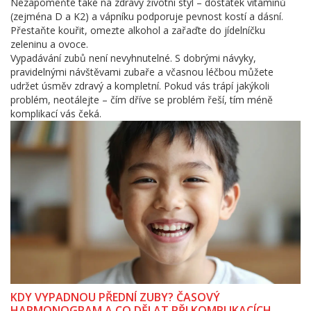
Nezapomeňte také na zdravý životní styl – dostatek vitamínů
(zejména D a K2) a vápníku podporuje pevnost kostí a dásní.
Přestaňte kouřit, omezte alkohol a zařaďte do jídelníčku
zeleninu a ovoce.
Vypadávání zubů není nevyhnutelné. S dobrými návyky,
pravidelnými návštěvami zubaře a včasnou léčbou můžete
udržet úsměv zdravý a kompletní. Pokud vás trápí jakýkoli
problém, neotálejte – čím dříve se problém řeší, tím méně
komplikací vás čeká.
KDY VYPADNOU PŘEDNÍ ZUBY? ČASOVÝ
HARMONOGRAM A CO DĚLAT PŘI KOMPLIKACÍCH