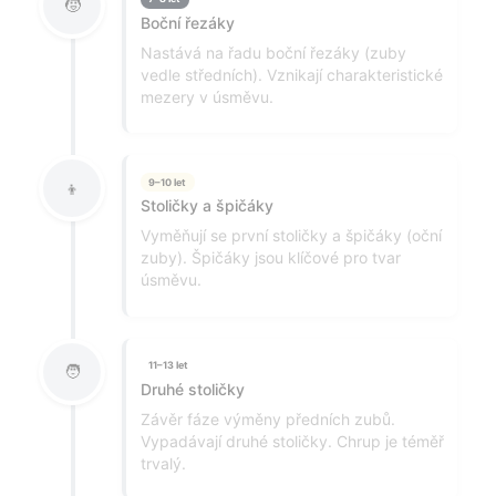
🧒
Boční řezáky
Nastává na řadu boční řezáky (zuby
vedle středních). Vznikají charakteristické
mezery v úsměvu.
9–10 let
👦
Stoličky a špičáky
Vyměňují se první stoličky a špičáky (oční
zuby). Špičáky jsou klíčové pro tvar
úsměvu.
11–13 let
🧑
Druhé stoličky
Závěr fáze výměny předních zubů.
Vypadávají druhé stoličky. Chrup je téměř
trvalý.