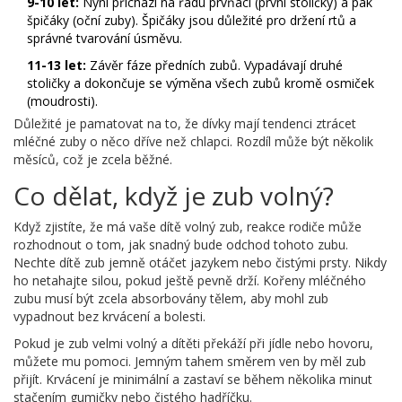
9-10 let:
Nyní přichází na řadu prvňáci (první stoličky) a pak
špičáky (oční zuby). Špičáky jsou důležité pro držení rtů a
správné tvarování úsměvu.
11-13 let:
Závěr fáze předních zubů. Vypadávají druhé
stoličky a dokončuje se výměna všech zubů kromě osmiček
(moudrosti).
Důležité je pamatovat na to, že dívky mají tendenci ztrácet
mléčné zuby o něco dříve než chlapci. Rozdíl může být několik
měsíců, což je zcela běžné.
Co dělat, když je zub volný?
Když zjistíte, že má vaše dítě volný zub, reakce rodiče může
rozhodnout o tom, jak snadný bude odchod tohoto zubu.
Nechte dítě zub jemně otáčet jazykem nebo čistými prsty. Nikdy
ho netahajte silou, pokud ještě pevně drží. Kořeny mléčného
zubu musí být zcela absorbovány tělem, aby mohl zub
vypadnout bez krvácení a bolesti.
Pokud je zub velmi volný a dítěti překáží při jídle nebo hovoru,
můžete mu pomoci. Jemným tahem směrem ven by měl zub
přijít. Krvácení je minimální a zastaví se během několika minut
stačením gumičky nebo čistého hadříčku.