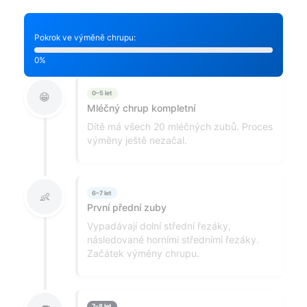
Pokrok ve výměně chrupu:
0%
0–5 let
😁
Mléčný chrup kompletní
Dítě má všech 20 mléčných zubů. Proces
výměny ještě nezačal.
6–7 let
👶
První přední zuby
Vypadávají dolní střední řezáky,
následované horními středními řezáky.
Začátek výměny chrupu.
7–8 let