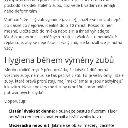
poškodit zárodek stálého zubu, což vede k vadám na emajli
nebo deformitám.
V případě, že celý zub vypadne (avulse), snažte se ho vrátit zpět
do dásně co nejdříve, ideálně do 5-10 minut. Pokud to není
možné, uložte zub do mléka nebo slin a ihned vyhledejte
lékařskou pomoc. U mléčných zubů se však často neradiálně
replantuje, aby se nepoškodil trvalý zub, ale konzultace je nutná
vždy.
Hygiena během výměny zubů
Mnoho rodičů mylně předpokládá, že když už dítě nemá
všechny zuby, nemusí se tak pečlivě čistit. To je velký omyl. Stálé
zuby, které právě prorůstají, mají měkčí email a jsou náchylnější
k kazům. Navíc mezery mezi zuby umožňují hromadění
potravinových zbytků.
Doporučuji:
Čistění dvakrát denně:
Používejte pastu s fluorem. Fluor
pomáhá remineralizovat email a brání vzniku kazu.
Mezeračka nebo nit:
Jakmile se objeví mezery, začněte