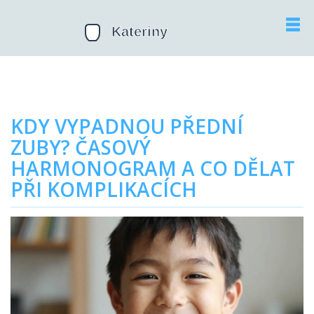
KDY VYPADNOU PŘEDNÍ
ZUBY? ČASOVÝ
HARMONOGRAM A CO DĚLAT
PŘI KOMPLIKACÍCH