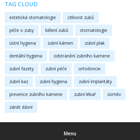
TAG CLOUD
estetická stomatologie
citlivost zubů
péče o zuby
bělení zubů
stomatologie
ústní hygiena
zubní kámen
zubní plak
dentální hygiena
odstranění zubního kamene
zubní fazety
zubní péče
ortodoncie
zubní kaz
zubní hygiena
zubní implantáty
prevence zubního kamene
zubní lékař
úsměv
zánět dásní
Menu