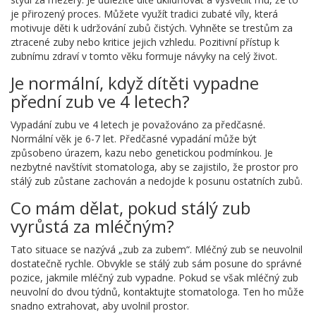
je přirozený proces. Můžete využít tradici zubaté víly, která
motivuje děti k udržování zubů čistých. Vyhněte se trestům za
ztracené zuby nebo kritice jejich vzhledu. Pozitivní přístup k
zubnímu zdraví v tomto věku formuje návyky na celý život.
Je normální, když dítěti vypadne
přední zub ve 4 letech?
Vypadání zubu ve 4 letech je považováno za předčasné.
Normální věk je 6-7 let. Předčasné vypadání může být
způsobeno úrazem, kazu nebo genetickou podmínkou. Je
nezbytné navštívit stomatologa, aby se zajistilo, že prostor pro
stálý zub zůstane zachován a nedojde k posunu ostatních zubů.
Co mám dělat, pokud stálý zub
vyrůstá za mléčným?
Tato situace se nazývá „zub za zubem“. Mléčný zub se neuvolnil
dostatečně rychle. Obvykle se stálý zub sám posune do správné
pozice, jakmile mléčný zub vypadne. Pokud se však mléčný zub
neuvolní do dvou týdnů, kontaktujte stomatologa. Ten ho může
snadno extrahovat, aby uvolnil prostor.