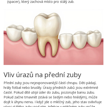
(spacer), který zachová místo pro stálý zub.
Vliv úrazů na přední zuby
Přední zuby jsou nejexponovanější částí chrupu. Děti pádají,
hrály fotbal nebo bruslily. Úrazy předních zubů jsou extrémně
časté. Pokud dítě utrpí úder do zubu, pozorujte barvu zubu.
Pokud začne tmavnět (stává se šedým nebo hnědým), může
dojít k úhynu nervu. I když jde o mléčný zub, jeho stav ovlivňuje
vývoj stálého zubu pod ním. Infekce v mléčném zubu může