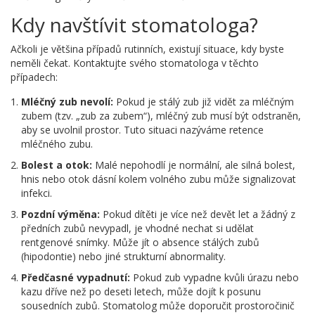
Kdy navštívit stomatologa?
Ačkoli je většina případů rutinních, existují situace, kdy byste
neměli čekat. Kontaktujte svého stomatologa v těchto
případech:
Mléčný zub nevolí:
Pokud je stálý zub již vidět za mléčným
zubem (tzv. „zub za zubem“), mléčný zub musí být odstraněn,
aby se uvolnil prostor. Tuto situaci nazýváme retence
mléčného zubu.
Bolest a otok:
Malé nepohodlí je normální, ale silná bolest,
hnis nebo otok dásní kolem volného zubu může signalizovat
infekci.
Pozdní výměna:
Pokud dítěti je více než devět let a žádný z
předních zubů nevypadl, je vhodné nechat si udělat
rentgenové snímky. Může jít o absence stálých zubů
(hipodontie) nebo jiné strukturní abnormality.
Předčasné vypadnutí:
Pokud zub vypadne kvůli úrazu nebo
kazu dříve než po deseti letech, může dojít k posunu
sousedních zubů. Stomatolog může doporučit prostoročinič