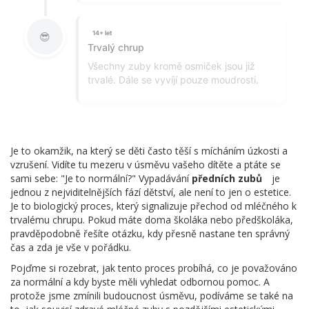
14+ let
😎
Trvalý chrup
Všechny zuby kromě osmiček jsou již
trvalé. Dále se vyvíjí pouze moudrosti.
Je to okamžik, na který se děti často těší s mícháním úzkosti a
vzrušení. Vidíte tu mezeru v úsměvu vašeho dítěte a ptáte se
sami sebe: "Je to normální?" Vypadávání
předních zubů
je
jednou z nejviditelnějších fází dětství, ale není to jen o estetice.
Je to biologický proces, který signalizuje přechod od mléčného k
trvalému chrupu. Pokud máte doma školáka nebo předškoláka,
pravděpodobně řešíte otázku, kdy přesně nastane ten správný
čas a zda je vše v pořádku.
Pojďme si rozebrat, jak tento proces probíhá, co je považováno
za normální a kdy byste měli vyhledat odbornou pomoc. A
protože jsme zmínili budoucnost úsměvu, podíváme se také na