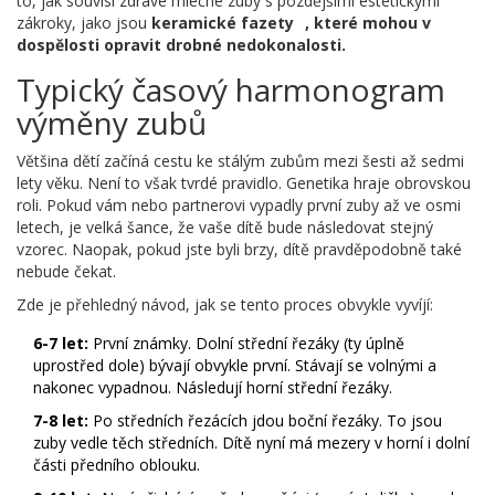
to, jak souvisí zdravé mléčné zuby s pozdějšími estetickými
zákroky, jako jsou
keramické fazety
, které mohou v
dospělosti opravit drobné nedokonalosti.
Typický časový harmonogram
výměny zubů
Většina dětí začíná cestu ke stálým zubům mezi šesti až sedmi
lety věku. Není to však tvrdé pravidlo. Genetika hraje obrovskou
roli. Pokud vám nebo partnerovi vypadly první zuby až ve osmi
letech, je velká šance, že vaše dítě bude následovat stejný
vzorec. Naopak, pokud jste byli brzy, dítě pravděpodobně také
nebude čekat.
Zde je přehledný návod, jak se tento proces obvykle vyvíjí:
6-7 let:
První známky. Dolní střední řezáky (ty úplně
uprostřed dole) bývají obvykle první. Stávají se volnými a
nakonec vypadnou. Následují horní střední řezáky.
7-8 let:
Po středních řezácích jdou boční řezáky. To jsou
zuby vedle těch středních. Dítě nyní má mezery v horní i dolní
části předního oblouku.