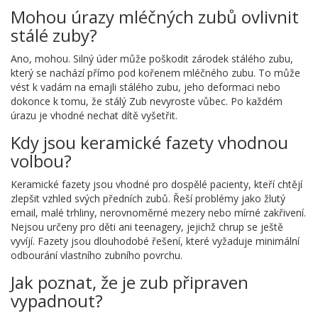
Mohou úrazy mléčných zubů ovlivnit
stálé zuby?
Ano, mohou. Silný úder může poškodit zárodek stálého zubu,
který se nachází přímo pod kořenem mléčného zubu. To může
vést k vadám na emajli stálého zubu, jeho deformaci nebo
dokonce k tomu, že stálý Zub nevyroste vůbec. Po každém
úrazu je vhodné nechat dítě vyšetřit.
Kdy jsou keramické fazety vhodnou
volbou?
Keramické fazety jsou vhodné pro dospělé pacienty, kteří chtějí
zlepšit vzhled svých předních zubů. Řeší problémy jako žlutý
email, malé trhliny, nerovnoměrné mezery nebo mírné zakřivení.
Nejsou určeny pro děti ani teenagery, jejichž chrup se ještě
vyvíjí. Fazety jsou dlouhodobé řešení, které vyžaduje minimální
odbourání vlastního zubního povrchu.
Jak poznat, že je zub připraven
vypadnout?