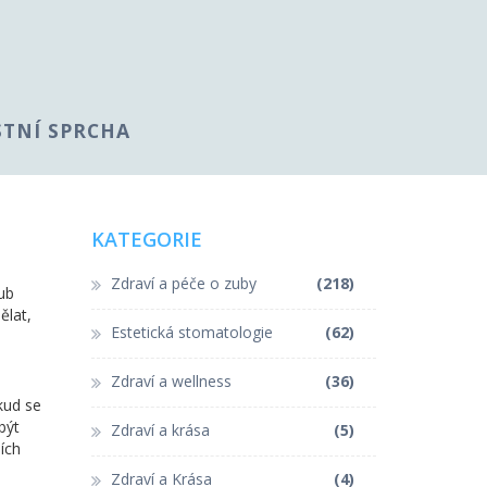
STNÍ SPRCHA
KATEGORIE
Zdraví a péče o zuby
(218)
zub
ělat,
Estetická stomatologie
(62)
Zdraví a wellness
(36)
kud se
být
Zdraví a krása
(5)
ích
Zdraví a Krása
(4)