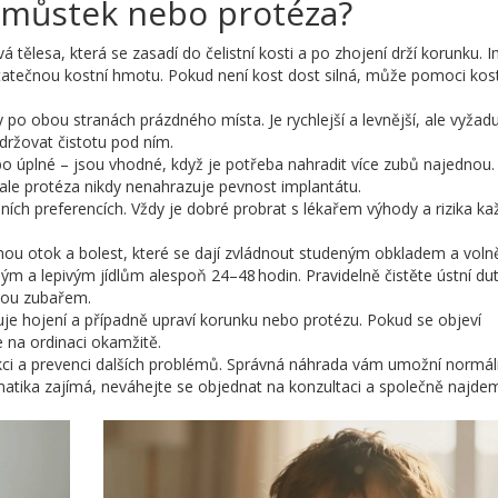
, můstek nebo protéza?
 tělesa, která se zasadí do čelistní kosti a po zhojení drží korunku. 
statečnou kostní hmotu. Pokud není kost dost silná, může pomoci kos
 po obou stranách prázdného místa. Je rychlejší a levnější, ale vyžad
držovat čistotu pod ním.
bo úplné – jsou vhodné, když je potřeba nahradit více zubů najednou
, ale protéza nikdy nenahrazuje pevnost implantátu.
ních preferencích. Vždy je dobré probrat s lékařem výhody a rizika ka
nou otok a bolest, které se dají zvládnout studeným obkladem a voln
dým a lepivým jídlům alespoň 24–48 hodin. Pravidelně čistěte ústní du
nou zubařem.
je hojení a případně upraví korunku nebo protézu. Pokud se objeví
e na ordinaci okamžitě.
ci a prevenci dalších problémů. Správná náhrada vám umožní normáln
matika zajímá, neváhejte se objednat na konzultaci a společně najde