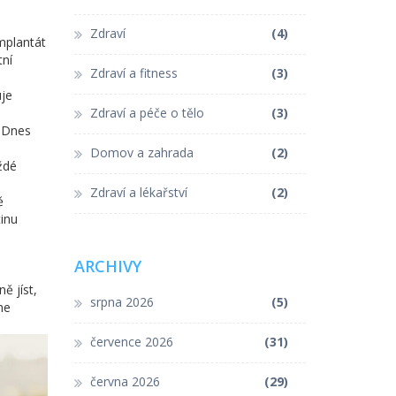
Zdraví
(4)
Implantát
tní
Zdraví a fitness
(3)
uje
Zdraví a péče o tělo
(3)
. Dnes
Domov a zahrada
(2)
ždé
Zdraví a lékařství
(2)
ě
tinu
ARCHIVY
ě jíst,
srpna 2026
(5)
me
července 2026
(31)
června 2026
(29)