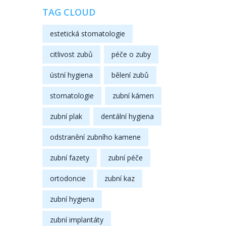
TAG CLOUD
estetická stomatologie
citlivost zubů
péče o zuby
ústní hygiena
bělení zubů
stomatologie
zubní kámen
zubní plak
dentální hygiena
odstranění zubního kamene
zubní fazety
zubní péče
ortodoncie
zubní kaz
zubní hygiena
zubní implantáty