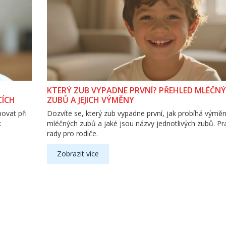
KTERÝ ZUB VYPADNE PRVNÍ? PŘEHLED MLÉČN
CÍCH
ZUBŮ A JEJICH VÝMĚNY
povat při
Dozvíte se, který zub vypadne první, jak probíhá výmě
k
mléčných zubů a jaké jsou názvy jednotlivých zubů. Pr
rady pro rodiče.
Zobrazit více