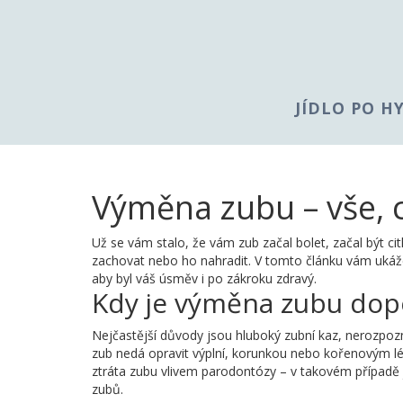
JÍDLO PO H
Výměna zubu – vše, 
Už se vám stalo, že vám zub začal bolet, začal být citl
zachovat nebo ho nahradit. V tomto článku vám ukáž
aby byl váš úsměv i po zákroku zdravý.
Kdy je výměna zubu dop
Nejčastější důvody jsou hluboký zubní kaz, nerozpoz
zub nedá opravit výplní, korunkou nebo kořenovým l
ztráta zubu vlivem parodontózy – v takovém případě j
zubů.