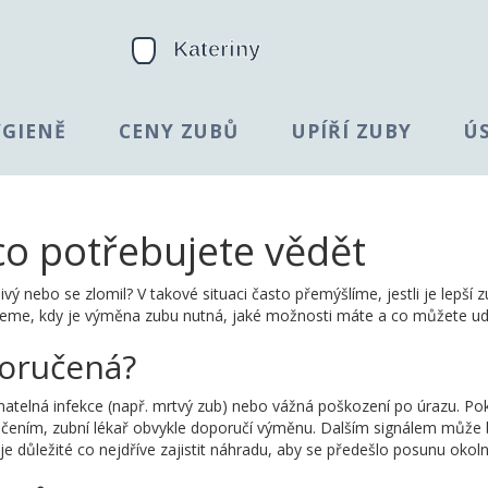
YGIENĚ
CENY ZUBŮ
UPÍŘÍ ZUBY
Ú
co potřebujete vědět
ivý nebo se zlomil? V takové situaci často přemýšlíme, jestli je lepší 
eme, kdy je výměna zubu nutná, jaké možnosti máte a co můžete ud
oručená?
natelná infekce (např. mrtvý zub) nebo vážná poškození po úrazu. Po
éčením, zubní lékař obvykle doporučí výměnu. Dalším signálem může 
e důležité co nejdříve zajistit náhradu, aby se předešlo posunu okoln