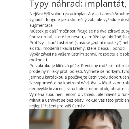
Typy náhrad: implantát
Nejčastější volbou jsou implantáty – titanová šroubová
vypadá i funguje jako skutečný zub, ale vyžaduje do
augmentace.
Můstek je další možnost: fixuje se na dva zdravé zuby
úpravu zubů, které ho nesou, a může být obtížnější u
Protézy – buď částečné (klasické „zubní mostíky“) ne
existují moderní fixační krémy, které zlepšují pohodlí
Výběr závisí na vašem ústním zdraví, rozpočtu a osob
možnosti.
Po zákroku je klíčová péče. První dny můžete mít mír
prodejnými léky proti bolesti. Vyhněte se horkým, tvr
jemnou kartáčkou a používejte ústní vodu doporuče
Nezapomeňte na kontrolní návštěvu – lékař zkontrolu
neobvyklé krvácení, silná bolest nebo otok, obraťte s
Výměna zubu není jenom o vzhledu, ale hlavně o funk
mluvit a usmívat se bez obav. Pokud vás tato proble
nejlepší řešení pro váš úsměv.