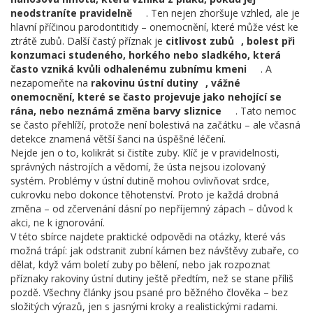
neodstraníte pravidelně
. Ten nejen zhoršuje vzhled, ale je
hlavní příčinou parodontitidy – onemocnění, které může vést ke
ztrátě zubů. Další častý příznak je
citlivost zubů
,
bolest při
konzumaci studeného, horkého nebo sladkého, která
často vzniká kvůli odhalenému zubnímu kmeni
. A
nezapomeňte na
rakovinu ústní dutiny
,
vážné
onemocnění, které se často projevuje jako nehojící se
rána, nebo neznámá změna barvy sliznice
. Tato nemoc
se často přehlíží, protože není bolestivá na začátku – ale včasná
detekce znamená větší šanci na úspěšné léčení.
Nejde jen o to, kolikrát si čistíte zuby. Klíč je v pravidelnosti,
správných nástrojích a vědomí, že ústa nejsou izolovaný
systém. Problémy v ústní dutině mohou ovlivňovat srdce,
cukrovku nebo dokonce těhotenství. Proto je každá drobná
změna – od zčervenání dásní po nepříjemný zápach – důvod k
akci, ne k ignorování.
V této sbírce najdete praktické odpovědi na otázky, které vás
možná trápí: jak odstranit zubní kámen bez návštěvy zubaře, co
dělat, když vám boletí zuby po bělení, nebo jak rozpoznat
příznaky rakoviny ústní dutiny ještě předtím, než se stane příliš
pozdě. Všechny články jsou psané pro běžného člověka – bez
složitých výrazů, jen s jasnými kroky a realistickými radami.