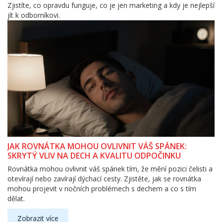
Zjistíte, co opravdu funguje, co je jen marketing a kdy je nejlepší
jít k odborníkovi.
JAK ROVNÁTKA MOHOU OVLIVNIT VÁŠ SPÁNEK:
SKRYTÝ VLIV NA DECH A KVALITU ODPOČINKU
Rovnátka mohou ovlivnit váš spánek tím, že mění pozici čelisti a
otevírají nebo zavírají dýchací cesty. Zjistěte, jak se rovnátka
mohou projevit v nočních problémech s dechem a co s tím
dělat.
Zobrazit více