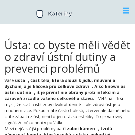
Ústa: co byste měli vědět
o zdraví ústní dutiny a
prevenci problémů
Vaše
ústa
,
část těla, která slouží k jídlu, mluvení a
dýchání, a je klíčová pro celkové zdraví
. Also known as
ústní dutina
, it je první linie obrany proti infekcím a
zároveň zrcadlo vašeho celkového stavu.
Většina lidí si
myslí, že stačí čistit zuby dvakrát denně – ale zdraví úst je o
mnohem více. Pokud máte často bolesti, zčervenalé dásně nebo
cítíte zápach z úst, není to jen otázka estetiky. To je varovný
signál, že něco není v pořádku.
Mezi nejčastější problémy patří
zubní kámen
,
tvrdá
nánosová hmota, která vzniká z plaku, pokud jej