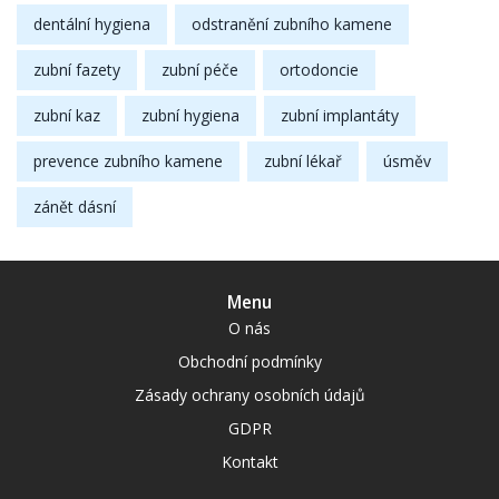
dentální hygiena
odstranění zubního kamene
zubní fazety
zubní péče
ortodoncie
zubní kaz
zubní hygiena
zubní implantáty
prevence zubního kamene
zubní lékař
úsměv
zánět dásní
Menu
O nás
Obchodní podmínky
Zásady ochrany osobních údajů
GDPR
Kontakt