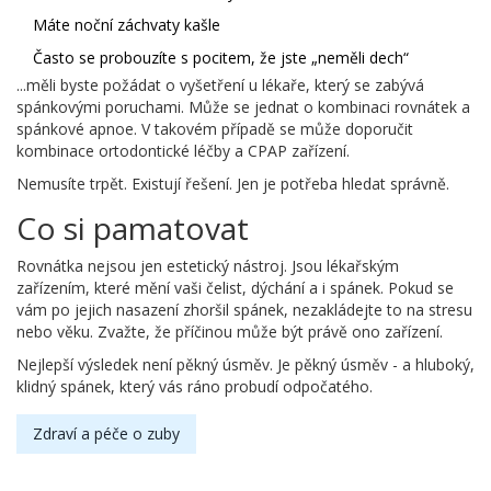
Máte noční záchvaty kašle
Často se probouzíte s pocitem, že jste „neměli dech“
...měli byste požádat o vyšetření u lékaře, který se zabývá
spánkovými poruchami. Může se jednat o kombinaci rovnátek a
spánkové apnoe. V takovém případě se může doporučit
kombinace ortodontické léčby a CPAP zařízení.
Nemusíte trpět. Existují řešení. Jen je potřeba hledat správně.
Co si pamatovat
Rovnátka nejsou jen estetický nástroj. Jsou lékařským
zařízením, které mění vaši čelist, dýchání a i spánek. Pokud se
vám po jejich nasazení zhoršil spánek, nezakládejte to na stresu
nebo věku. Zvažte, že příčinou může být právě ono zařízení.
Nejlepší výsledek není pěkný úsměv. Je pěkný úsměv - a hluboký,
klidný spánek, který vás ráno probudí odpočatého.
Zdraví a péče o zuby