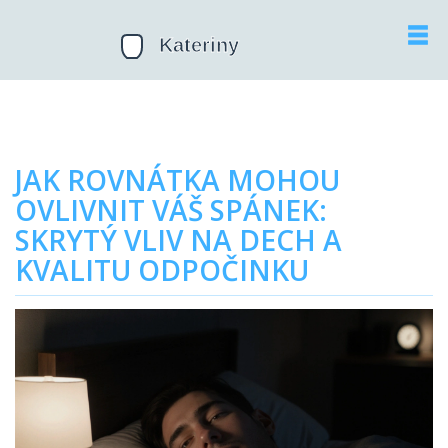
JAK ROVNÁTKA MOHOU
OVLIVNIT VÁŠ SPÁNEK:
SKRYTÝ VLIV NA DECH A
KVALITU ODPOČINKU