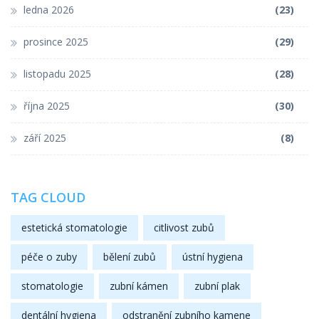
ledna 2026
(23)
prosince 2025
(29)
listopadu 2025
(28)
října 2025
(30)
září 2025
(8)
TAG CLOUD
estetická stomatologie
citlivost zubů
péče o zuby
bělení zubů
ústní hygiena
stomatologie
zubní kámen
zubní plak
dentální hygiena
odstranění zubního kamene