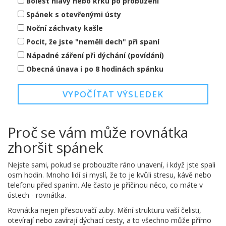
Bolest hlavy nebo krku po probuzení
Spánek s otevřenými ústy
Noční záchvaty kašle
Pocit, že jste "neměli dech" při spaní
Nápadné záření při dýchání (povídání)
Obecná únava i po 8 hodinách spánku
VYPOČÍTAT VÝSLEDEK
Proč se vám může rovnátka
zhoršit spánek
Nejste sami, pokud se probouzíte ráno unavení, i když jste spali
osm hodin. Mnoho lidí si myslí, že to je kvůli stresu, kávě nebo
telefonu před spaním. Ale často je příčinou něco, co máte v
ústech - rovnátka.
Rovnátka nejen přesouvačí zuby. Mění strukturu vaší čelisti,
otevírají nebo zavírají dýchací cesty, a to všechno může přímo