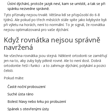
Ústní dýchání, protože jazyk neví, kam se umístit, a tak se při
spánku nezvedne správně.
Tyto příznaky nejsou trvalé. Většina lidí se přizpůsobí do 6-8
týdnů. Ale pokud po třech měsících stále spíte jako kdybyste byli
při výletu na horách, není to normální. To je signál, že rovnátka
nejsou optimalizovaná pro vaše dýchání.
Když rovnátka nejsou správně
navržená
Ne všechna rovnátka jsou stejná. Některé ortodonti se zaměřují
jen na to, aby zuby byly pěkně rovné. Ale to není dost. Dobrá
ortodontie řeší i funkci - a to zahrnuje dýchání, polykání a pozici
čelisti.
Pokud máte:
Časté noční probouzení
Suché ústa ráno
Bolest hlavy nebo krku po probuzení
Spánek s otevřenými ústy