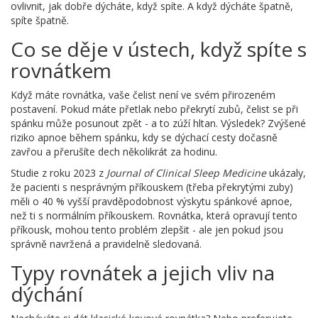
ovlivnit, jak dobře dýcháte, když spíte. A když dýcháte špatně,
spíte špatně.
Co se děje v ústech, když spíte s
rovnátkem
Když máte rovnátka, vaše čelist není ve svém přirozeném
postavení. Pokud máte přetlak nebo překrytí zubů, čelist se při
spánku může posunout zpět - a to zúží hltan. Výsledek? Zvýšené
riziko apnoe během spánku, kdy se dýchací cesty dočasně
zavřou a přerušíte dech několikrát za hodinu.
Studie z roku 2023 z
Journal of Clinical Sleep Medicine
ukázaly,
že pacienti s nesprávným příkouskem (třeba překrytými zuby)
měli o 40 % vyšší pravděpodobnost výskytu spánkové apnoe,
než ti s normálním příkouskem. Rovnátka, která opravují tento
příkousk, mohou tento problém zlepšit - ale jen pokud jsou
správně navržená a pravidelně sledovaná.
Typy rovnátek a jejich vliv na
dýchání