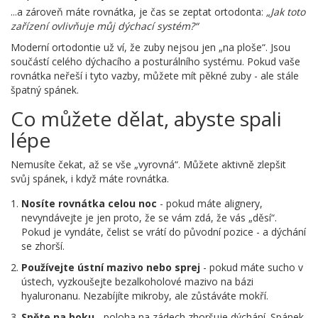
...a zároveň máte rovnátka, je čas se zeptat ortodonta:
„Jak toto
zařízení ovlivňuje můj dýchací systém?“
Moderní ortodontie už ví, že zuby nejsou jen „na ploše“. Jsou
součástí celého dýchacího a posturálního systému. Pokud vaše
rovnátka neřeší i tyto vazby, můžete mít pěkné zuby - ale stále
špatný spánek.
Co můžete dělat, abyste spali
lépe
Nemusíte čekat, až se vše „vyrovná“. Můžete aktivně zlepšit
svůj spánek, i když máte rovnátka.
Nosíte rovnátka celou noc
- pokud máte alignery,
nevyndávejte je jen proto, že se vám zdá, že vás „děsí“.
Pokud je vyndáte, čelist se vrátí do původní pozice - a dýchání
se zhorší.
Používejte ústní mazivo nebo sprej
- pokud máte sucho v
ústech, vyzkoušejte bezalkoholové mazivo na bázi
hyaluronanu. Nezabíjíte mikroby, ale zůstáváte mokří.
Spěte na boku
- poloha na zádech zhoršuje dýchání. Spánek