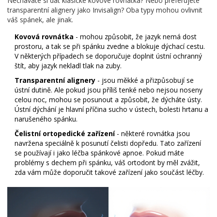
Necháváte si dát klasické kovové rovnátka? Nebo preferujete
transparentní alignery jako Invisalign? Oba typy mohou ovlivnit
váš spánek, ale jinak.
Kovová rovnátka
- mohou způsobit, že jazyk nemá dost
prostoru, a tak se při spánku zvedne a blokuje dýchací cestu.
V některých případech se doporučuje doplnit ústní ochranný
štít, aby jazyk nekladl tlak na zuby.
Transparentní alignery
- jsou měkké a přizpůsobují se
ústní dutině. Ale pokud jsou příliš tenké nebo nejsou noseny
celou noc, mohou se posunout a způsobit, že dýcháte ústy.
Ústní dýchání je hlavní příčina sucho v ústech, bolesti hrtanu a
narušeného spánku.
Čelistní ortopedické zařízení
- některé rovnátka jsou
navržena speciálně k posunutí čelisti dopředu. Tato zařízení
se používají i jako léčba spánkové apnoe. Pokud máte
problémy s dechem při spánku, váš ortodont by měl zvážit,
zda vám může doporučit takové zařízení jako součást léčby.