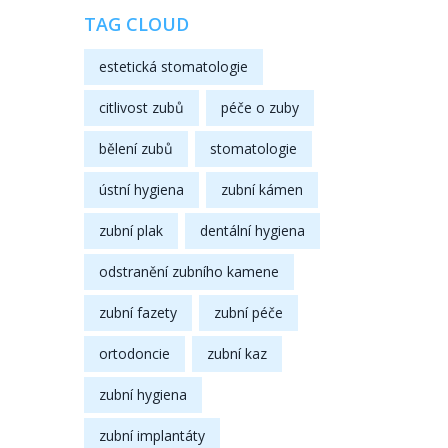
TAG CLOUD
estetická stomatologie
citlivost zubů
péče o zuby
bělení zubů
stomatologie
ústní hygiena
zubní kámen
zubní plak
dentální hygiena
odstranění zubního kamene
zubní fazety
zubní péče
ortodoncie
zubní kaz
zubní hygiena
zubní implantáty