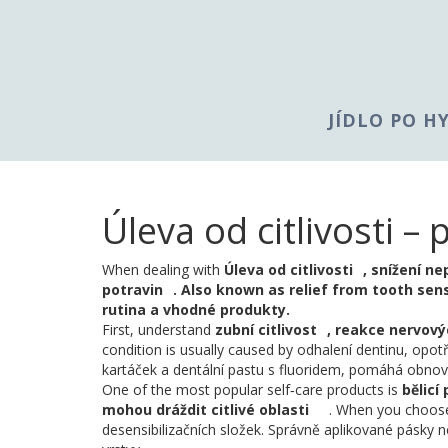
JÍDLO PO H
Úleva od citlivosti – 
When dealing with
Úleva od citlivosti
,
snížení ne
potravin
. Also known as
relief from tooth sens
rutina a vhodné produkty.
First, understand
zubní citlivost
,
reakce nervový
condition is usually caused by odhalení dentinu, opot
kartáček a dentální pastu s fluoridem, pomáhá obnovi
One of the most popular self‑care products is
bělicí
mohou dráždit citlivé oblasti
. When you choose
desensibilizačních složek. Správně aplikované pásky ne