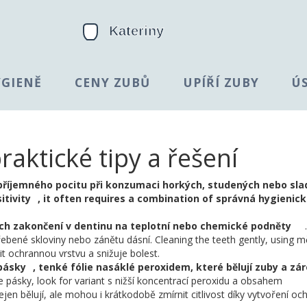
YGIENĚ
CENY ZUBŮ
UPÍŘÍ ZUBY
Ú
praktické tipy a řešení
příjemného pocitu při konzumaci horkých, studených nebo sl
itivity
, it often requires a combination of správná hygienic
ch zakončení v dentinu na teplotní nebo chemické podněty
řebené skloviny nebo zánětu dásní. Cleaning the teeth gently, using 
t ochrannou vrstvu a snižuje bolest.
 pásky
,
tenké fólie nasáklé peroxidem, které bělují zuby a zá
 pásky, look for variant s nižší koncentrací peroxidu a obsahem
jen bělují, ale mohou i krátkodobě zmírnit citlivost díky vytvoření oc