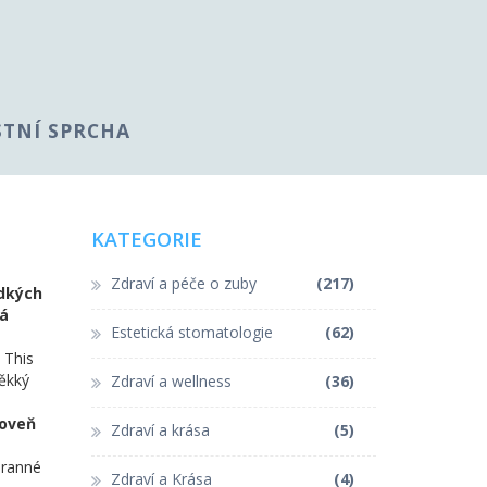
STNÍ SPRCHA
KATEGORIE
Zdraví a péče o zuby
(217)
adkých
ká
Estetická stomatologie
(62)
. This
měkký
Zdraví a wellness
(36)
roveň
Zdraví a krása
(5)
hranné
Zdraví a Krása
(4)