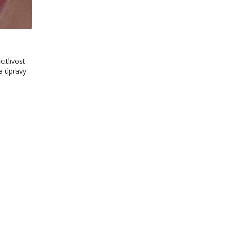
itlivost
a úpravy