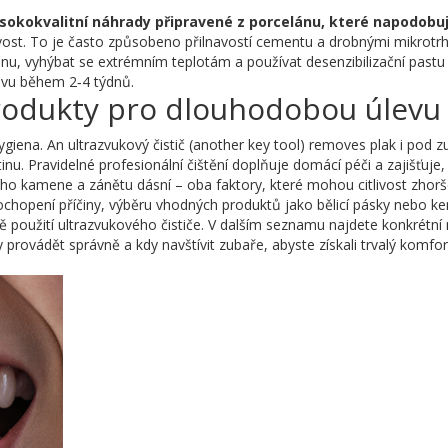
sokokvalitní náhrady připravené z porcelánu, které napodobuj
vost. To je často způsobeno přilnavostí cementu a drobnými mikrotrh
enu, vyhýbat se extrémním teplotám a používat desenzibilizační pastu
evu během 2‑4 týdnů.
produkty pro dlouhodobou úlevu
hygiena. An ultrazvukový čistič (another key tool) removes plak i pod 
 Pravidelné profesionální čištění doplňuje domácí péči a zajišťuje,
ního kamene a zánětu dásní – oba faktory, které mohou citlivost zhorš
 pochopení příčiny, výběru vhodných produktů jako bělicí pásky nebo k
 použití ultrazvukového čističe. V dalším seznamu najdete konkrétní
 provádět správně a kdy navštívit zubaře, abyste získali trvalý komfor