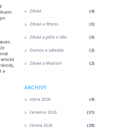
í
Zdraví
(4)
linami.
 po
Zdraví a fitness
(3)
Zdraví a péče o tělo
(3)
zubním
 že
Domov a zahrada
(2)
ovat.
eramické
Zdraví a lékařství
(2)
 návody,
t a
ARCHIVY
srpna 2026
(4)
července 2026
(31)
června 2026
(29)