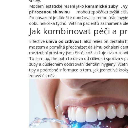
vrstvy.
Moderní estetické řešení jako
keramické zuby
,
vy
přirozenou sklovinu
mohou zpočátku zvýšit citli
Po nasazení je důležité dodržovat jemnou ústní hygi
dobu několika týdnů. Většina pacientů zaznamená úl
Jak kombinovat péči a 
Effective
úleva od citlivosti
also relies on dentální 
mostem a pomáhá předcházet dalšímu odhalení dentinu.
mezizubní prostory jsou čisté, což snižuje riziko zub
To sum up, the path to úleva od citlivosti spočívá v
zuby a důsledném dodržování dentální hygieny, včetně
tipy a podrobné informace o tom, jak jednotlivé kroky
zdravý úsměv.