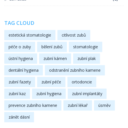
TAG CLOUD
estetická stomatologie
citlivost zubů
péče o zuby
bělení zubů
stomatologie
ústní hygiena
zubní kámen
zubní plak
dentální hygiena
odstranění zubního kamene
zubní fazety
zubní péče
ortodoncie
zubní kaz
zubní hygiena
zubní implantáty
prevence zubního kamene
zubní lékař
úsměv
zánět dásní