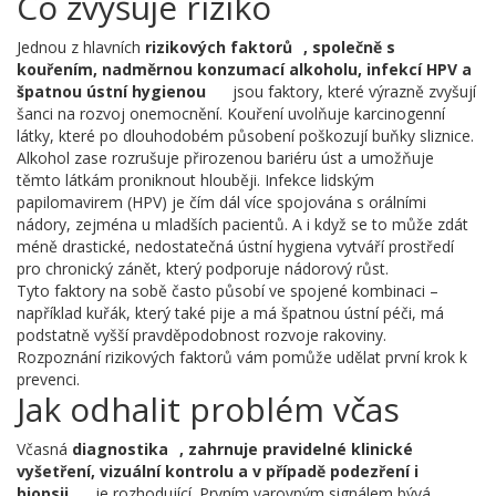
Co zvyšuje riziko
Jednou z hlavních
rizikových faktorů
,
společně s
kouřením, nadměrnou konzumací alkoholu, infekcí HPV a
špatnou ústní hygienou
jsou faktory, které výrazně zvyšují
šanci na rozvoj onemocnění. Kouření uvolňuje karcinogenní
látky, které po dlouhodobém působení poškozují buňky sliznice.
Alkohol zase rozrušuje přirozenou bariéru úst a umožňuje
těmto látkám proniknout hlouběji. Infekce lidským
papilomavirem (HPV) je čím dál více spojována s orálními
nádory, zejména u mladších pacientů. A i když se to může zdát
méně drastické, nedostatečná ústní hygiena vytváří prostředí
pro chronický zánět, který podporuje nádorový růst.
Tyto faktory na sobě často působí ve spojené kombinaci –
například kuřák, který také pije a má špatnou ústní péči, má
podstatně vyšší pravděpodobnost rozvoje rakoviny.
Rozpoznání rizikových faktorů vám pomůže udělat první krok k
prevenci.
Jak odhalit problém včas
Včasná
diagnostika
,
zahrnuje pravidelné klinické
vyšetření, vizuální kontrolu a v případě podezření i
biopsii
je rozhodující. Prvním varovným signálem bývá