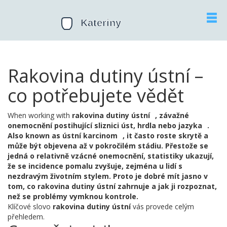
Rakovina dutiny ústní –
co potřebujete vědět
When working with
rakovina dutiny ústní
,
závažné
onemocnění postihující sliznici úst, hrdla nebo jazyka
.
Also known as
ústní karcinom
, it často roste skrytě a
může být objevena až v pokročilém stádiu. Přestože se
jedná o relativně vzácné onemocnění, statistiky ukazují,
že se incidence pomalu zvyšuje, zejména u lidí s
nezdravým životním stylem. Proto je dobré mít jasno v
tom, co rakovina dutiny ústní zahrnuje a jak ji rozpoznat,
než se problémy vymknou kontrole.
Klíčové slovo
rakovina dutiny ústní
vás provede celým
přehledem.