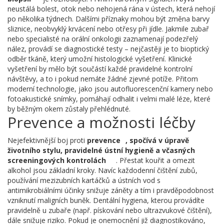
neustálá bolest, otok nebo nehojená rána v ústech, která nehojí
po několika týdnech. Dalšími příznaky mohou být změna barvy
sliznice, neobvyklý krvácení nebo otřesy při jídle. Jakmile zubař
nebo specialisté na orální onkologii zaznamenají podezřelý
nález, provádí se diagnostické testy – nejčastěji je to bioptický
odběr tkáně, který umožní histologické vyšetření. Klinické
vyšetření by mělo být součástí každé pravidelné kontrolní
návštěvy, a to i pokud nemáte žádné zjevné potíže. Přitom
moderní technologie, jako jsou autofluorescenční kamery nebo
fotoakustické snímky, pomáhají odhalit i velmi malé léze, které
by běžným okem zůstaly přehlédnuté.
Prevence a možnosti léčby
Nejefektivnější boj proti
prevence
,
spočívá v úpravě
životního stylu, pravidelné ústní hygieně a včasných
screeningových kontrolách
. Přestat kouřit a omezit
alkohol jsou základní kroky. Navíc každodenní čištění zubů,
používání mezizubních kartáčků a ústních vod s
antimikrobiálními účinky snižuje záněty a tím i pravděpodobnost
vzniknutí maligních buněk. Dentální hygiena, kterou provádíte
pravidelně u zubaře (např. pískování nebo ultrazvukové čištění),
dále snižuje riziko. Pokud je onemocnění již diagnostikováno,