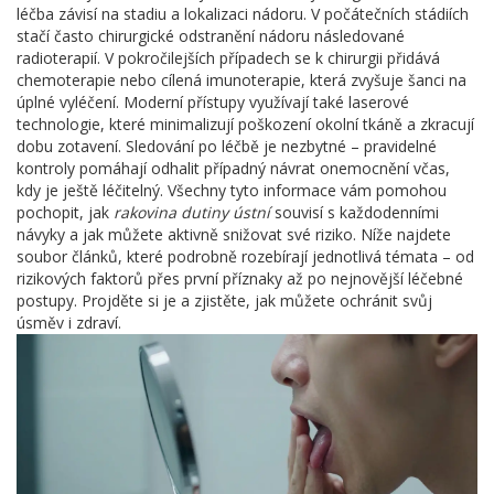
léčba závisí na stadiu a lokalizaci nádoru. V počátečních stádiích
stačí často chirurgické odstranění nádoru následované
radioterapií. V pokročilejších případech se k chirurgii přidává
chemoterapie nebo cílená imunoterapie, která zvyšuje šanci na
úplné vyléčení. Moderní přístupy využívají také laserové
technologie, které minimalizují poškození okolní tkáně a zkracují
dobu zotavení. Sledování po léčbě je nezbytné – pravidelné
kontroly pomáhají odhalit případný návrat onemocnění včas,
kdy je ještě léčitelný. Všechny tyto informace vám pomohou
pochopit, jak
rakovina dutiny ústní
souvisí s každodenními
návyky a jak můžete aktivně snižovat své riziko. Níže najdete
soubor článků, které podrobně rozebírají jednotlivá témata – od
rizikových faktorů přes první příznaky až po nejnovější léčebné
postupy. Projděte si je a zjistěte, jak můžete ochránit svůj
úsměv i zdraví.