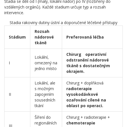
Stadia se dělí od I (malý, lokální nádor) po IV (rozšířený do
vzdálených orgánů). Každé stadium určuje typ a rozsah
intervence.
Stadia rakoviny dutiny ústní a doporučené léčebné přístupy
Rozsah
Stádium
nádorové
Preferovaná léčba
tkáně
Chirurg
operativní
Lokální,
odstranění nádorové
I
omezený na
tkáně s dostatečným
jedno místo
okrajem.
Lokální, ale
Chirurg + doplňková
s možným
radioterapie
II
zapojením
vysokodávkové
sousedních
ozařování cílené na
tkání
oblast po operaci.
Šíření do
Chirurg + radioterapie +
regionálních
chemoterapie
III