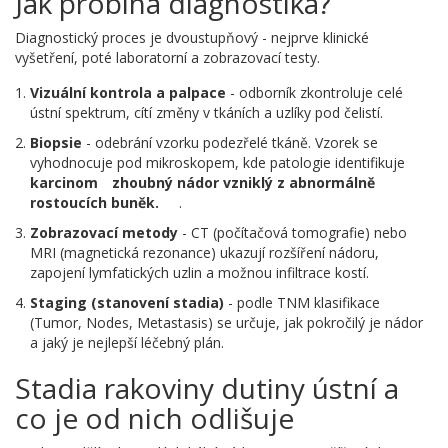
Jak probíhá diagnostika?
Diagnostický proces je dvoustupňový - nejprve klinické
vyšetření, poté laboratorní a zobrazovací testy.
Vizuální kontrola a palpace
- odborník zkontroluje celé
ústní spektrum, cítí změny v tkáních a uzlíky pod čelistí.
Biopsie
- odebrání vzorku podezřelé tkáně. Vzorek se
vyhodnocuje pod mikroskopem, kde patologie identifikuje
karcinom
zhoubný nádor vzniklý z abnormálně
rostoucích buněk.
.
Zobrazovací metody
- CT (počítačová tomografie) nebo
MRI (magnetická rezonance) ukazují rozšíření nádoru,
zapojení lymfatických uzlin a možnou infiltrace kostí.
Staging (stanovení stadia)
- podle TNM klasifikace
(Tumor, Nodes, Metastasis) se určuje, jak pokročilý je nádor
a jaký je nejlepší léčebný plán.
Stadia rakoviny dutiny ústní a
co je od nich odlišuje