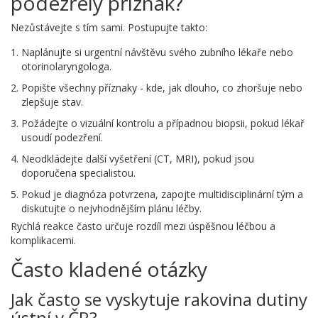
podezřelý příznak?
Nezůstávejte s tím sami. Postupujte takto:
Naplánujte si urgentní návštěvu svého zubního lékaře nebo
otorinolaryngologa.
Popište všechny příznaky - kde, jak dlouho, co zhoršuje nebo
zlepšuje stav.
Požádejte o vizuální kontrolu a případnou biopsii, pokud lékař
usoudí podezření.
Neodkládejte další vyšetření (CT, MRI), pokud jsou
doporučena specialistou.
Pokud je diagnóza potvrzena, zapojte multidisciplinární tým a
diskutujte o nejvhodnějším plánu léčby.
Rychlá reakce často určuje rozdíl mezi úspěšnou léčbou a
komplikacemi.
Často kladené otázky
Jak často se vyskytuje rakovina dutiny
ústní v ČR?