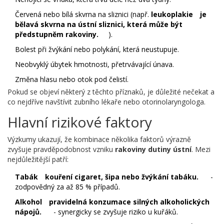
Červená nebo bílá skvrna na sliznici (např.
leukoplakie
je
bělavá skvrna na ústní sliznici, která může být
předstupněm rakoviny.
).
Bolest při žvýkání nebo polykání, která neustupuje.
Neobvyklý úbytek hmotnosti, přetrvávající únava.
Změna hlasu nebo otok pod čelistí.
Pokud se objeví některý z těchto příznaků, je důležité nečekat a
co nejdříve navštívit zubního lékaře nebo otorinolaryngologa.
Hlavní rizikové faktory
Výzkumy ukazují, že kombinace několika faktorů výrazně
zvyšuje pravděpodobnost vzniku
rakoviny dutiny ústní
. Mezi
nejdůležitější patří:
Tabák
kouření cigaret, šipa nebo žvýkání tabáku.
-
zodpovědný za až 85 % případů.
Alkohol
pravidelná konzumace silných alkoholických
nápojů.
- synergicky se zvyšuje riziko u kuřáků.