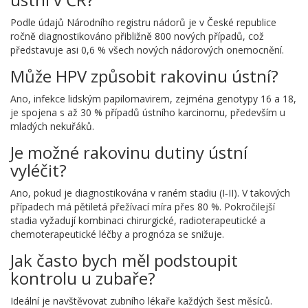
Podle údajů Národního registru nádorů je v České republice
ročně diagnostikováno přibližně 800 nových případů, což
představuje asi 0,6 % všech nových nádorových onemocnění.
Může HPV způsobit rakovinu ústní?
Ano, infekce lidským papilomavirem, zejména genotypy 16 a 18,
je spojena s až 30 % případů ústního karcinomu, především u
mladých nekuřáků.
Je možné rakovinu dutiny ústní
vyléčit?
Ano, pokud je diagnostikována v raném stadiu (I‑II). V takových
případech má pětiletá přežívací míra přes 80 %. Pokročilejší
stadia vyžadují kombinaci chirurgické, radioterapeutické a
chemoterapeutické léčby a prognóza se snižuje.
Jak často bych měl podstoupit
kontrolu u zubaře?
Ideální je navštěvovat zubního lékaře každých šest měsíců.