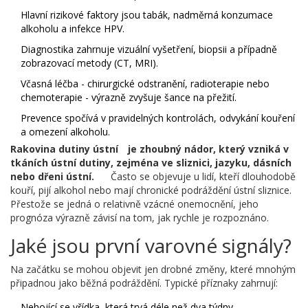
Hlavní rizikové faktory jsou tabák, nadměrná konzumace
alkoholu a infekce HPV.
Diagnostika zahrnuje vizuální vyšetření, biopsii a případně
zobrazovací metody (CT, MRI).
Včasná léčba - chirurgické odstranění, radioterapie nebo
chemoterapie - výrazně zvyšuje šance na přežití.
Prevence spočívá v pravidelných kontrolách, odvykání kouření
a omezení alkoholu.
Rakovina dutiny ústní
je zhoubný nádor, který vzniká v
tkáních ústní dutiny, zejména ve sliznici, jazyku, dásních
nebo dřeni ústní.
Často se objevuje u lidí, kteří dlouhodobě
kouří, pijí alkohol nebo mají chronické podráždění ústní sliznice.
Přestože se jedná o relativně vzácné onemocnění, jeho
prognóza výrazně závisí na tom, jak rychle je rozpoznáno.
Jaké jsou první varovné signály?
Na začátku se mohou objevit jen drobné změny, které mnohým
připadnou jako běžná podráždění. Typické příznaky zahrnují:
Nehojící se vřídka, která trvá déle než dva týdny.