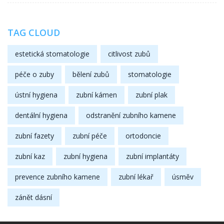
TAG CLOUD
estetická stomatologie
citlivost zubů
péče o zuby
bělení zubů
stomatologie
ústní hygiena
zubní kámen
zubní plak
dentální hygiena
odstranění zubního kamene
zubní fazety
zubní péče
ortodoncie
zubní kaz
zubní hygiena
zubní implantáty
prevence zubního kamene
zubní lékař
úsměv
zánět dásní