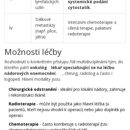
lymfatických
systemické podání
uzlin
cytostatik.
Dálkové
Intenzivní chemoterapie ±
metastázy
IV
cílená terapie, paliativní
(např. plíce,
radioterapie.
játra)
Možnosti léčby
Rozhodnutí o konkrétním přístupu řídí multidisciplinární tým, do
kterého patří
onkológ
lékař specializující se na léčbu
nádorových onemocnění.
, chirurg, radiolog a často i
logoped. Hlavní modality jsou:
Chirurgické odstranění
- ideální pro lokální nádory, zahrnuje
i rekonstrukci tkáně.
Radioterapie
- může být použita jako hlavní léčba (u
pacientů, kteří nejsou vhodní k operaci) nebo jako doplněk po
operaci.
Chemoterapie
- často kombinuje s radioterapií (tzv.
chemoradioterapie) u pokročilejších stádií.