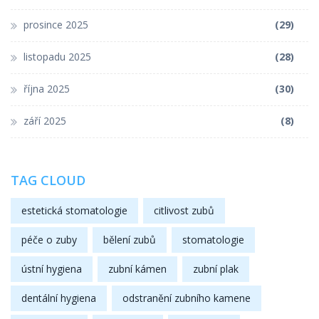
prosince 2025
(29)
listopadu 2025
(28)
října 2025
(30)
září 2025
(8)
TAG CLOUD
estetická stomatologie
citlivost zubů
péče o zuby
bělení zubů
stomatologie
ústní hygiena
zubní kámen
zubní plak
dentální hygiena
odstranění zubního kamene