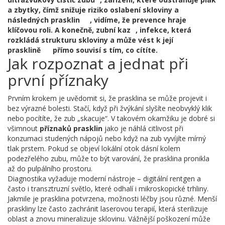
a zbytky, čímž snižuje riziko oslabení skloviny a
následných prasklin
, vidíme, že prevence hraje
klíčovou roli. A konečně,
zubní kaz
,
infekce, která
rozkládá strukturu skloviny a může vést k její
prasklině
přímo souvisí s tím, co cítíte.
Jak rozpoznat a jednat při
první příznaky
Prvním krokem je uvědomit si, že prasklina se může projevit i
bez výrazné bolesti. Stačí, když při žvýkání slyšíte neobvyklý klik
nebo pocítíte, že zub „skacuje“. V takovém okamžiku je dobré si
všimnout
příznaků prasklin
jako je náhlá citlivost při
konzumaci studených nápojů nebo když na zub vyvíjíte mírný
tlak prstem. Pokud se objeví lokální otok dásní kolem
podezřelého zubu, může to být varování, že prasklina pronikla
až do pulpálního prostoru.
Diagnostika vyžaduje moderní nástroje – digitální rentgen a
často i transztruzní světlo, které odhalí i mikroskopické trhliny.
Jakmile je prasklina potvrzena, možnosti léčby jsou různé. Menší
praskliny lze často zachránit laserovou terapií, která sterilizuje
oblast a znovu mineralizuje sklovinu. Vážnější poškození může