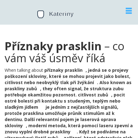
Příznaky prasklin
– co
vám váš úsměv říká
When talking about
příznaky prasklin
,
jedná se o projevy
poškození skloviny, které se mohou projevit jako bolest,
citlivost nebo neobvyklý tlak při žvýkání
. Also known as
praskliny zubů
, they often signal, že struktura zubu
potřebuje okamžitou pozornost.
citlivost zubů
,
pocit
ostré bolesti při kontaktu s studeným, teplým nebo
sladkým jídlem
je jedním z nejčastějších signálů,
protože prasklina umožňuje průnik stimulům až k
dentinu. Další relevantní pojem je
laserová oprava
skloviny
,
moderní metoda, která pomocí laseru zpevní a
znovu vyplní drobné praskliny
. Když se podíváme na
ultrazvukový čistič zubů
,
zařízení, které odstraňuje plak