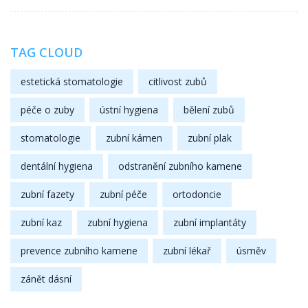
TAG CLOUD
estetická stomatologie
citlivost zubů
péče o zuby
ústní hygiena
bělení zubů
stomatologie
zubní kámen
zubní plak
dentální hygiena
odstranění zubního kamene
zubní fazety
zubní péče
ortodoncie
zubní kaz
zubní hygiena
zubní implantáty
prevence zubního kamene
zubní lékař
úsměv
zánět dásní