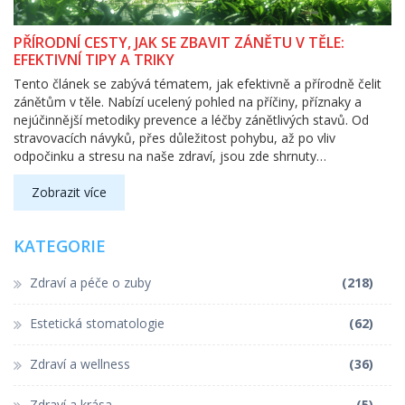
PŘÍRODNÍ CESTY, JAK SE ZBAVIT ZÁNĚTU V TĚLE:
EFEKTIVNÍ TIPY A TRIKY
Tento článek se zabývá tématem, jak efektivně a přírodně čelit
zánětům v těle. Nabízí ucelený pohled na příčiny, příznaky a
nejúčinnější metodiky prevence a léčby zánětlivých stavů. Od
stravovacích návyků, přes důležitost pohybu, až po vliv
odpočinku a stresu na naše zdraví, jsou zde shrnuty
nejaktuálnější poznatky a praktické tipy, které mohou pomoci v
boji proti zánětu.
Zobrazit více
KATEGORIE
Zdraví a péče o zuby
(218)
Estetická stomatologie
(62)
Zdraví a wellness
(36)
Zdraví a krása
(5)