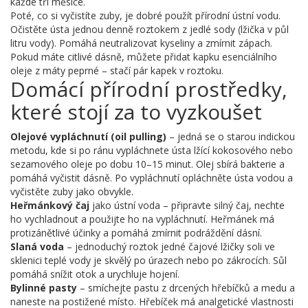
každé tři měsíce.
Poté, co si vyčistíte zuby, je dobré použít přírodní ústní vodu.
Očistěte ústa jednou denně roztokem z jedlé sody (lžička v půl
litru vody). Pomáhá neutralizovat kyseliny a zmírnit zápach.
Pokud máte citlivé dásně, můžete přidat kapku esenciálního
oleje z máty peprné – stačí pár kapek v roztoku.
Domácí přírodní prostředky,
které stojí za to vyzkoušet
Olejové vypláchnutí (oil pulling)
– jedná se o starou indickou
metodu, kde si po ránu vypláchnete ústa lžící kokosového nebo
sezamového oleje po dobu 10–15 minut. Olej sbírá bakterie a
pomáhá vyčistit dásně. Po vypláchnutí opláchněte ústa vodou a
vyčistěte zuby jako obvykle.
Heřmánkový čaj
jako ústní voda – připravte silný čaj, nechte
ho vychladnout a použijte ho na vypláchnutí. Heřmánek má
protizánětlivé účinky a pomáhá zmírnit podráždění dásní.
Slaná voda
– jednoduchý roztok jedné čajové lžičky soli ve
sklenici teplé vody je skvělý po úrazech nebo po zákrocích. Sůl
pomáhá snížit otok a urychluje hojení.
Bylinné pasty
– smíchejte pastu z drcených hřebíčků a medu a
naneste na postižené místo. Hřebíček má analgetické vlastnosti