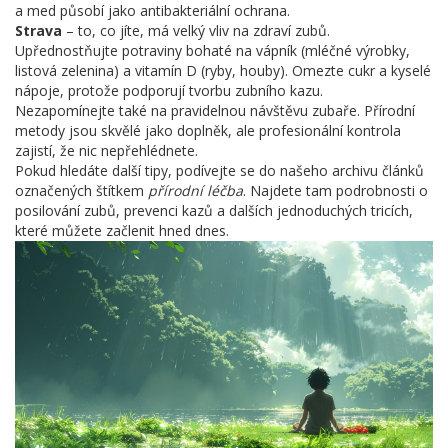
a med působí jako antibakteriální ochrana.
Strava
– to, co jíte, má velký vliv na zdraví zubů.
Upřednostňujte potraviny bohaté na vápník (mléčné výrobky,
listová zelenina) a vitamín D (ryby, houby). Omezte cukr a kyselé
nápoje, protože podporují tvorbu zubního kazu.
Nezapomínejte také na pravidelnou návštěvu zubaře. Přírodní
metody jsou skvělé jako doplněk, ale profesionální kontrola
zajistí, že nic nepřehlédnete.
Pokud hledáte další tipy, podívejte se do našeho archivu článků
označených štítkem
přírodní léčba
. Najdete tam podrobnosti o
posilování zubů, prevenci kazů a dalších jednoduchých tricích,
které můžete začlenit hned dnes.