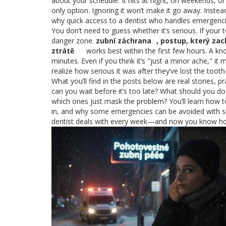
about your schedule. It hits at night, on weekends,
only option. Ignoring it won’t make it go away. Instea
why quick access to a dentist who handles emergencie
You don’t need to guess whether it’s serious. If your t
danger zone.
zubní záchrana
,
postup, který zac
ztrátě
works best within the first few hours. A kn
minutes. Even if you think it’s "just a minor ache," it
realize how serious it was after they’ve lost the tooth
What you’ll find in the posts below are real stories, 
can you wait before it’s too late? What should you do
which ones just mask the problem? You’ll learn how to
in, and why some emergencies can be avoided with simp
dentist deals with every week—and now you know how