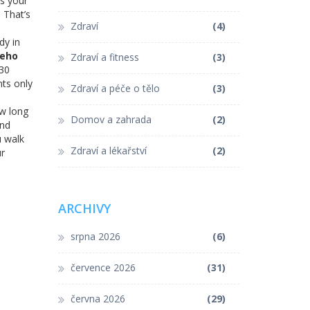
s your
 That’s
Zdraví
(4)
dy in
jeho
Zdraví a fitness
(3)
 30
nts only
Zdraví a péče o tělo
(3)
ow long
Domov a zahrada
(2)
and
u walk
Zdraví a lékařství
(2)
ur
ARCHIVY
srpna 2026
(6)
července 2026
(31)
června 2026
(29)