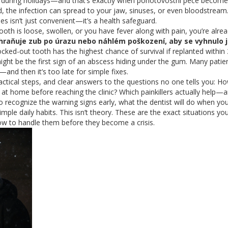
 or during holidays—and that’s exactly when pohotovostní péče become
d, the infection can spread to your jaw, sinuses, or even bloodstream.
s isn’t just convenient—it’s a health safeguard.
ooth is loose, swollen, or you have fever along with pain, you’re alrea
hraňuje zub po úrazu nebo náhlém poškození, aby se vyhnulo 
ocked-out tooth has the highest chance of survival if replanted within
 might be the first sign of an abscess hiding under the gum. Many patie
—and then it’s too late for simple fixes.
practical steps, and clear answers to the questions no one tells you: H
 at home before reaching the clinic? Which painkillers actually help—
 recognize the warning signs early, what the dentist will do when yo
le daily habits. This isn’t theory. These are the exact situations yo
 to handle them before they become a crisis.