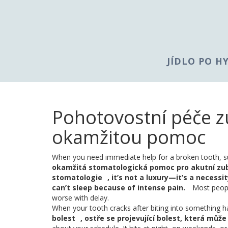
JÍDLO PO H
Pohotovostní péče z
okamžitou pomoc
When you need immediate help for a broken tooth, su
okamžitá stomatologická pomoc pro akutní zubn
stomatologie
, it’s not a luxury—it’s a necess
can’t sleep because of intense pain.
Most peopl
worse with delay.
When your tooth cracks after biting into something har
bolest
,
ostře se projevující bolest, která můž