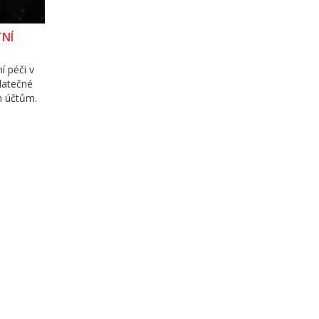
TNÍ
í péči v
odatečné
ím účtům.