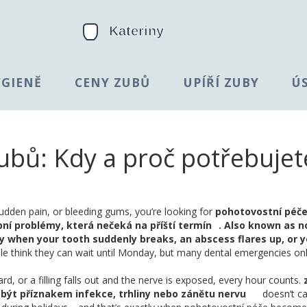
YGIENĚ
CENY ZUBŮ
UPÍŘÍ ZUBY
Ú
ubů: Kdy a proč potřebujet
dden pain, or bleeding gums, you’re looking for
pohotovostní péč
í problémy, která nečeká na příští termín
. Also known as
n
ity when your tooth suddenly breaks, an abscess flares up, or 
e think they can wait until Monday, but many dental emergencies onl
d, or a filling falls out and the nerve is exposed, every hour counts.
e být příznakem infekce, trhliny nebo zánětu nervu
doesn’t c