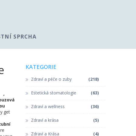
STNÍ SPRCHA
e
KATEGORIE
Zdraví a péče o zuby
(218)
Estetická stomatologie
(63)
e
,
ouzová
you
Zdraví a wellness
(36)
y get
Zdraví a krása
(5)
zubní
are
Zdraví a Krása
(4)