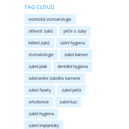
TAG CLOUD
estetická stomatologie
citlivost zubů
péče o zuby
bělení zubů
ústní hygiena
stomatologie
zubní kámen
zubní plak
dentální hygiena
odstranění zubního kamene
zubní fazety
zubní péče
ortodoncie
zubní kaz
zubní hygiena
zubní implantáty