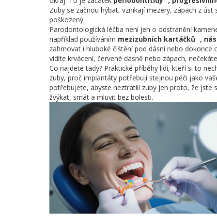
okraj. To je začátek
periodontitidy
,
progresivníh
Zuby se začnou hýbat, vznikají mezery, zápach z úst
poškozený.
Parodontologická léčba není jen o odstranění kamene
například používáním
mezizubních kartáčků
,
nás
zahrnovat i hluboké čištění pod dásní nebo dokonce ch
vidíte krvácení, červené dásně nebo zápach, nečekáte, 
Co najdete tady? Praktické příběhy lidí, kteří si to ne
zuby, proč implantáty potřebují stejnou péči jako vaše
potřebujete, abyste neztratili zuby jen proto, že jste 
žvýkat, smát a mluvit bez bolesti.