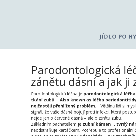
JÍDLO PO H
Parodontologická lé
zánětu dásní a jak ji 
Parodontologická léčba je
parodontologická léčba
tkání zubů
. Also known as
léčba periodontitid
nejčastěji přehlížený problém.
Většina lidí si mysl
signál, že vaše dásně bojují proti infekci, která postup
nejde jen o červené dásně – ale o ztrátu zubu.
Základním pachatellem je
zubní kámen
,
tvrdý nán
neodstraňuje kartáčkem. Potřebuje to profesionální 