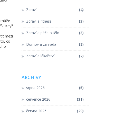
edek?
Zdraví
(4)
k může
Zdraví a fitness
(3)
ív. Když
Zdraví a péče o tělo
(3)
stit mezi
 to, co
Domov a zahrada
(2)
ouho
Zdraví a lékařství
(2)
ARCHIVY
srpna 2026
(5)
července 2026
(31)
června 2026
(29)