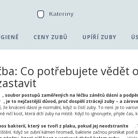
YGIENĚ
CENY ZUBŮ
UPÍŘÍ ZUBY
Ú
čba: Co potřebujete vědět 
zastavit
,
soubor postupů zaměřených na léčbu zánětů dásní a podpě
y
, je to nejčastější důvod, proč dospělí ztrácejí zuby – a zárov
í, že krvácení dásní je normální, když si čistí zuby. To není. Je to varov
ně ničí kost, která drží zuby na místě. Když to ignorujete, přijde čas, 
os bakterií, který se tvoří z plaku, pokud jej neodstraníte
.
čištění. Když se zubní kámen hromadí, bakterie začnou pronikat pod 