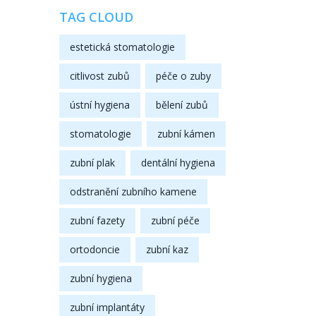
TAG CLOUD
estetická stomatologie
citlivost zubů
péče o zuby
ústní hygiena
bělení zubů
stomatologie
zubní kámen
zubní plak
dentální hygiena
odstranění zubního kamene
zubní fazety
zubní péče
ortodoncie
zubní kaz
zubní hygiena
zubní implantáty