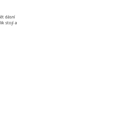
ět dásní
ik stojí a