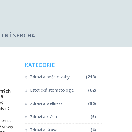
STNÍ SPRCHA
o
KATEGORIE
Zdraví a péče o zuby
(218)
Estetická stomatologie
(62)
rných
eň
ný
Zdraví a wellness
(36)
kdy už
Zdraví a krása
(5)
 Ten se
dásňový
Zdraví a Krása
(4)