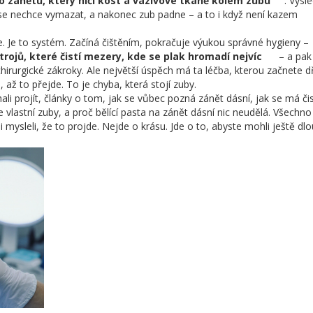
o zánětu, který ničí kost a vazivové tkáně kolem zubu
. Výsl
 se nechce vymazat, a nakonec zub padne – a to i když není kazem
. Je to systém. Začíná čištěním, pokračuje výukou správné hygieny –
trojů, které čistí mezery, kde se plak hromadí nejvíc
– a pa
irurgické zákroky. Ale největší úspěch má ta léčba, kterou začnete dř
až to přejde. To je chyba, která stojí zuby.
chali projít, články o tom, jak se vůbec pozná zánět dásní, jak se má či
 vlastní zuby, a proč bělící pasta na zánět dásní nic neudělá. Všechno
si mysleli, že to projde. Nejde o krásu. Jde o to, abyste mohli ještě dl