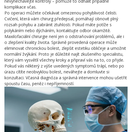
nevynechávejte kontroly – pomůže to odhalit případné
komplikace včas.
Po operaci můžete očekávat omezenou pohyblivost čelisti.
Cvičení, která vám chirurg předepsal, pomáhají obnovit plný
rozsah pohybu a zabránit ztuhlosti. Pokud máte potíže s
polykáním nebo dýcháním, kontaktujte odbor okamžitě.
Maxilofaciální chirurgie není jen o odstraňování problémů, ale i
o zlepšení kvality života. Správně provedená operace může
eliminovat chronickou bolest, zlepšit estetiku obličeje a umožnit
normální žvýkání. Proto je důležité najít zkušeného specialistu,
který vám vysvětlí všechny kroky a připraví vás na to, co přijde.
Pokud vás některý z výše uvedených symptomů trápí, nebo po
úrazu cítíte neobvyklou bolest, neváhejte a domluvte si
konzultaci. Včasná diagnóza a správná intervence mohou ušetřit
spoustu času, peněz i nepříjemností.