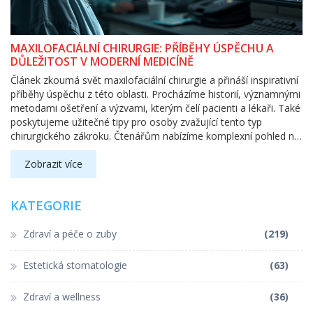
MAXILOFACIÁLNÍ CHIRURGIE: PŘÍBĚHY ÚSPĚCHU A
DŮLEŽITOST V MODERNÍ MEDICÍNĚ
Článek zkoumá svět maxilofaciální chirurgie a přináší inspirativní
příběhy úspěchu z této oblasti. Procházíme historií, významnými
metodami ošetření a výzvami, kterým čelí pacienti a lékaři. Také
poskytujeme užitečné tipy pro osoby zvažující tento typ
chirurgického zákroku. Čtenářům nabízíme komplexní pohled na
to, jak maxilofaciální chirurgie mění životy k lepšímu a jaké má
významné místo v rámci moderní medicíny.
Zobrazit více
KATEGORIE
Zdraví a péče o zuby
(219)
Estetická stomatologie
(63)
Zdraví a wellness
(36)