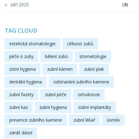
září 2025
(8)
TAG CLOUD
estetická stomatologie
citlivost zubů
péče o zuby
bělení zubů
stomatologie
ústní hygiena
zubní kámen
zubní plak
dentální hygiena
odstranění zubního kamene
zubní fazety
zubní péče
ortodoncie
zubní kaz
zubní hygiena
zubní implantáty
prevence zubního kamene
zubní lékař
úsměv
zánět dásní