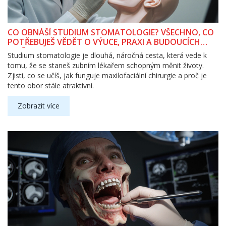
CO OBNÁŠÍ STUDIUM STOMATOLOGIE? VŠECHNO, CO
POTŘEBUJEŠ VĚDĚT O VÝUCE, PRAXI A BUDOUCÍCH
MOŽNOSTECH
Studium stomatologie je dlouhá, náročná cesta, která vede k
tomu, že se staneš zubním lékařem schopným měnit životy.
Zjisti, co se učíš, jak funguje maxilofaciální chirurgie a proč je
tento obor stále atraktivní.
Zobrazit více