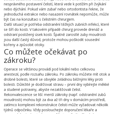
nesprávného postavení čelistí, která vede k potížím při žvýkání
nebo dýchání. Pokud vám zubař nebo ortodontista řekne, že
jednoduchá extrakce nebo nasazení rovnátek nepomůže, může
být čas na konzultaci s čelistním chirurgem.
Další situací je potřeba odstranění těžkých zubních infekcí, které
se šíří do kosti. V takovém případě chirurg provede drenáž a
odstraní postižený úsek kosti. Špatně zarostlé zuby moudrosti
jsou další častý důvod, protože mohou poškodit sousední
kořeny a způsobit otoky.
Co můžete očekávat po
zákroku?
Operace se většinou provádí pod lokální nebo celkovou
anestezií, podle rozsahu zákroku. Po zákroku můžete mít otok a
drobné bolesti, které se obvykle zvládnou běžnými léky proti
bolesti. Důležité je dodržovat stravu – první dny vybírejte měkké
a studené potraviny, abyste nezatěžovali čelist.
Rekonvalescence se liší: menší zákroky (např. odstranění zubů
moudrosti) mohou být za dva až tři dny v domácím prostředí,
zatímco komplexní rekonstrukce čelisti může vyžadovat několik
týdnů odpočinku. Vždy poslouchejte doporučení lékaře a