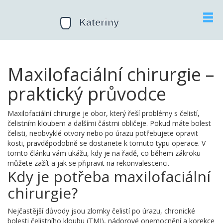
Maxilofaciální chirurgie –
praktický průvodce
Maxilofaciální chirurgie je obor, který řeší problémy s čelistí,
čelistním kloubem a dalšími částmi obličeje. Pokud máte bolest
čelisti, neobvyklé otvory nebo po úrazu potřebujete opravit
kosti, pravděpodobně se dostanete k tomuto typu operace. V
tomto článku vám ukážu, kdy je na řadě, co během zákroku
můžete zažít a jak se připravit na rekonvalescenci.
Kdy je potřeba maxilofaciální
chirurgie?
Nejčastější důvody jsou zlomky čelistí po úrazu, chronické
bolesti čelistního kloubu (TMJ), nádorové onemocnění a korekce