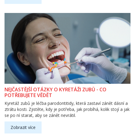
NEJČASTĚJŠÍ OTÁZKY O KYRETÁŽI ZUBŮ - CO
POTŘEBUJETE VĚDĚT
Kyretáž zubů je léčba parodontitidy, která zastaví zánět dásní a
ztrátu kosti. Zjistěte, kdy je potřeba, jak probíhá, kolik stojí a jak
se po ní starat, aby se zánět nevrátil.
Zobrazit více