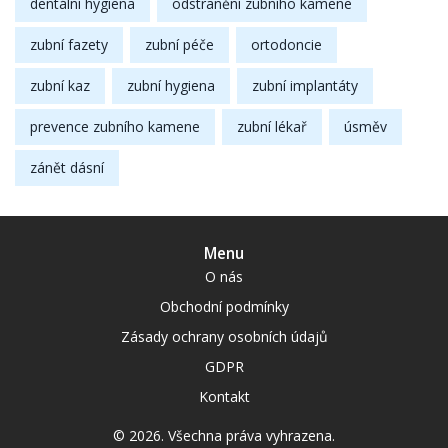
dentální hygiena
odstranění zubního kamene
zubní fazety
zubní péče
ortodoncie
zubní kaz
zubní hygiena
zubní implantáty
prevence zubního kamene
zubní lékař
úsměv
zánět dásní
Menu
O nás
Obchodní podmínky
Zásady ochrany osobních údajů
GDPR
Kontakt
© 2026. Všechna práva vyhrazena.