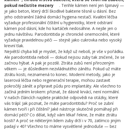
pokud nečistíte mezery
. Tenhle kámen není jen špinavý —
je jako beton, který drží škodlivé bakterie těsně u dásní. Bez
jeho odstranění žádná domácí hygiena nestačí. Kvalitní léčba
vyžaduje profesionální čištění u hygienistky, které odstraní
kámen pod dásní, kde ho kartáček nedosáhne. A nejde jen o
jednu návštěvu. Parodontitida je chronické onemocnění, které
vyžaduje pravidelnou péči — stejně jako cukrovka nebo vysoký
krevní tlak.
Největší chyba lidí je myslet, že když už nebolí, je vše v pořádku.
Ale parodontitida nebolí — dokud nejsou zuby tak zničené, že se
začnou hýbat. A pak je pozdě. Ztráta zubů není přirozeným
věkem — je důsledkem nezvládnutého zánětu. Pokud už máte
ztrátu kosti, neznamená to konec. Moderní metody, jako je
laserová léčba nebo regenerační terapie, mohou zastavit
pokročilý zánět a připravit půdu pro implantáty. Ale všechno to
začíná jedním krokem: přiznat, že dásně krvácí, není normální.
V našich článcích najdete praktické odpovědi na otázky, které
vás trápí: Jak poznat, že máte parodontitidu? Proč se zubní
kámen tvoří i při čištění? Jaké nástroje skutečně pomáhají při
domácí péči? Co dělat, když vám lékař řekne, že máte ztrátu
kosti? A proč se některým lidem zuby drží i v 70, zatímco jiným
padají v 40? Všechno to máme vysvětlené jednoduše — bez