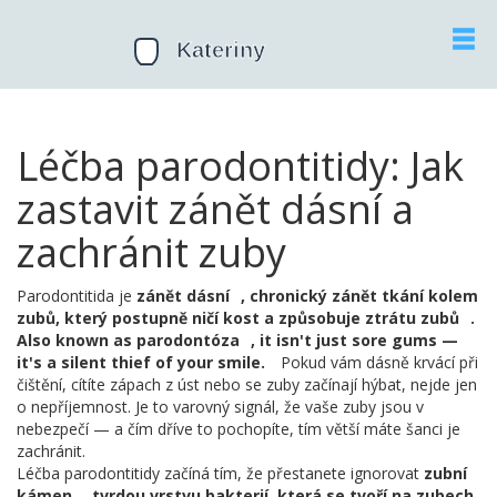
Léčba parodontitidy: Jak
zastavit zánět dásní a
zachránit zuby
Parodontitida je
zánět dásní
,
chronický zánět tkání kolem
zubů, který postupně ničí kost a způsobuje ztrátu zubů
.
Also known as
parodontóza
, it isn't just sore gums —
it's a silent thief of your smile.
Pokud vám dásně krvácí při
čištění, cítíte zápach z úst nebo se zuby začínají hýbat, nejde jen
o nepříjemnost. Je to varovný signál, že vaše zuby jsou v
nebezpečí — a čím dříve to pochopíte, tím větší máte šanci je
zachránit.
Léčba parodontitidy začíná tím, že přestanete ignorovat
zubní
kámen
,
tvrdou vrstvu bakterií, která se tvoří na zubech,