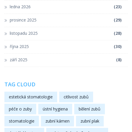
ledna 2026
(23)
prosince 2025
(29)
listopadu 2025
(28)
října 2025
(30)
září 2025
(8)
TAG CLOUD
estetická stomatologie
citlivost zubů
péče o zuby
ústní hygiena
bělení zubů
stomatologie
zubní kámen
zubní plak