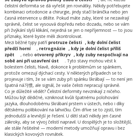
čelistní deformita se dá vyřešit jen rovnátky. Někdy potřebujete
kombinaci ortodoncie a chirurgie, jindy stačí bránička nebo jen
časná intervence u dítěte. Pokud máte zuby, které se nezavírají
správně, čelist se vysouvá dopředu nebo dozadu, nebo se vám
při žvýkání slyší klikání, nejedná se jen o nepříjemnost — to jsou
příznaky, které byste měli zkontrolovat.
Mezi běžné typy patří
protruze čelisti
,
kdy dolní čelist
předčí horní
,
retrognázie
,
kdy je dolní čelist příliš
zpět
, nebo
otvorený příkryv
,
kdy zuby nespočívají na
sobě ani při uzavření úst
. Tyto stavy mohou vést k
bolestem čelisti, hlavě, dokonce k problémům se spánkem,
protože omezují dýchací cesty. V některých případech se to
projevuje i tím, že se vám zuby při spánku škrábají — to není jen
špatná ná习惯, ale signál, že vaše čelisti nepracují správně.
Co je důležité vědět? Čelistní deformity nevznikají z ničeho.
Můžou být dědičné, vzniknout kvůli špatnému polohování
jazyka, dlouhodobému škrábaní prstem v ústech, nebo i díky
dětskému polibkování na lahvičku. Čím dříve se to zjistí, tím
jednodušší a levnější je řešení. U dětí stačí někdy jen časné
zákroky, aby se vývoj čelistí napravil. U dospělých je to složitější,
ale stále řešitelné — moderní metody umožňují opravu i bez
klasických kovových rovnátek.