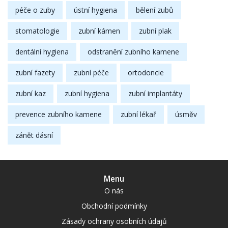
péče o zuby
ústní hygiena
bělení zubů
stomatologie
zubní kámen
zubní plak
dentální hygiena
odstranění zubního kamene
zubní fazety
zubní péče
ortodoncie
zubní kaz
zubní hygiena
zubní implantáty
prevence zubního kamene
zubní lékař
úsměv
zánět dásní
Menu
O nás
Obchodní podmínky
Zásady ochrany osobních údajů