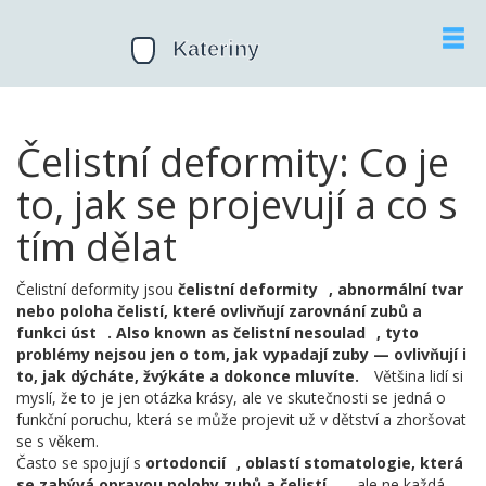
Čelistní deformity: Co je
to, jak se projevují a co s
tím dělat
Čelistní deformity jsou
čelistní deformity
,
abnormální tvar
nebo poloha čelistí, které ovlivňují zarovnání zubů a
funkci úst
. Also known as
čelistní nesoulad
, tyto
problémy nejsou jen o tom, jak vypadají zuby — ovlivňují i
to, jak dýcháte, žvýkáte a dokonce mluvíte.
Většina lidí si
myslí, že to je jen otázka krásy, ale ve skutečnosti se jedná o
funkční poruchu, která se může projevit už v dětství a zhoršovat
se s věkem.
Často se spojují s
ortodoncií
,
oblastí stomatologie, která
se zabývá opravou polohy zubů a čelistí
, ale ne každá