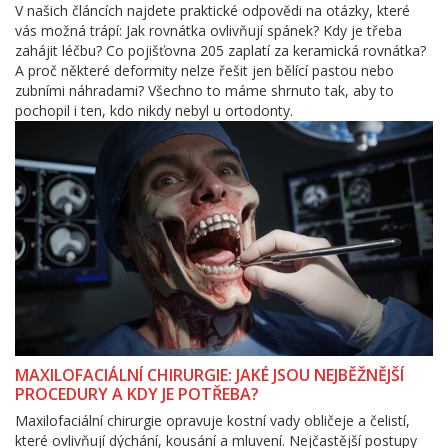
V našich článcích najdete praktické odpovědi na otázky, které
vás možná trápí: Jak rovnátka ovlivňují spánek? Kdy je třeba
zahájit léčbu? Co pojišťovna 205 zaplatí za keramická rovnátka?
A proč některé deformity nelze řešit jen bělící pastou nebo
zubními náhradami? Všechno to máme shrnuto tak, aby to
pochopil i ten, kdo nikdy nebyl u ortodonty.
MAXILOFACIÁLNÍ CHIRURGIE: JAKÉ JSOU NEJBĚŽNĚJŠÍ
PROCEDURY A KDY JE POTŘEBA?
Maxilofaciální chirurgie opravuje kostní vady obličeje a čelistí,
které ovlivňují dýchání, kousání a mluvení. Nejčastější postupy