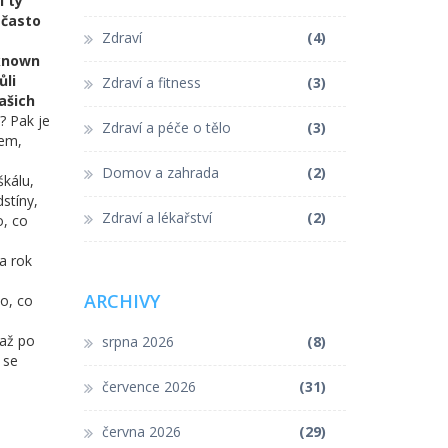
i ty
 často
Zdraví
(4)
 known
ůli
Zdraví a fitness
(3)
vašich
? Pak je
Zdraví a péče o tělo
(3)
vem,
Domov a zahrada
(2)
škálu,
stíny,
Zdraví a lékařství
(2)
o, co
a rok
ARCHIVY
to, co
 až po
srpna 2026
(8)
 se
července 2026
(31)
června 2026
(29)