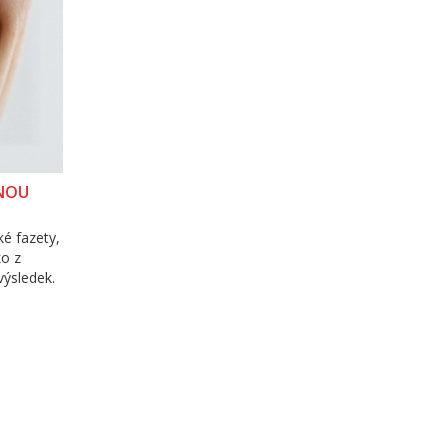
VNOU
ké fazety,
ko z
výsledek.