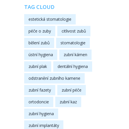
TAG CLOUD
estetická stomatologie
péče o zuby
citlivost zubů
bělení zubů
stomatologie
ústní hygiena
zubní kámen
zubní plak
dentální hygiena
odstranění zubního kamene
zubní fazety
zubní péče
ortodoncie
zubní kaz
zubní hygiena
zubní implantáty