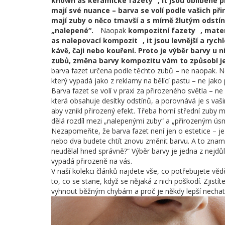
known as
keramické fazety
, it jsou oblíbené 
mají své nuance – barva se volí podle vašich při
mají zuby o něco tmavší a s mírně žlutým odstíne
„nalepené“.
Naopak
kompozitní fazety
,
mater
as
nalepovací kompozit
, it jsou levnější a ryc
kávě, čaji nebo kouření. Proto je výběr barvy u ni
zubů, změna barvy kompozitu vám to způsobí ješ
barva fazet určena podle těchto zubů – ne naopak. Ne
který vypadá jako z reklamy na bělící pastu – ne jako
Barva fazet se volí v praxi za přirozeného světla – 
která obsahuje desítky odstínů, a porovnává je s vaši
aby vznikl přirozený efekt. Třeba horní střední zuby 
dělá rozdíl mezi „nalepenými zuby“ a „přirozeným ú
Nezapomeňte, že barva fazet není jen o estetice – je t
nebo dva budete chtít znovu změnit barvu. A to zname
neudělal hned správně?“ Výběr barvy je jedna z nejdůl
vypadá přirozeně na vás.
V naší kolekci článků najdete vše, co potřebujete vědě
to, co se stane, když se nějaká z nich poškodí. Zjistít
vyhnout běžným chybám a proč je někdy lepší nechat s