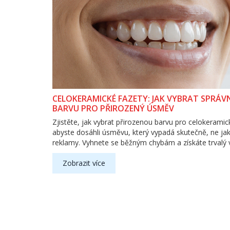
CELOKERAMICKÉ FAZETY: JAK VYBRAT SPRÁ
BARVU PRO PŘIROZENÝ ÚSMĚV
Zjistěte, jak vybrat přirozenou barvu pro celokeramic
abyste dosáhli úsměvu, který vypadá skutečně, ne ja
reklamy. Vyhnete se běžným chybám a získáte trvalý 
Zobrazit více