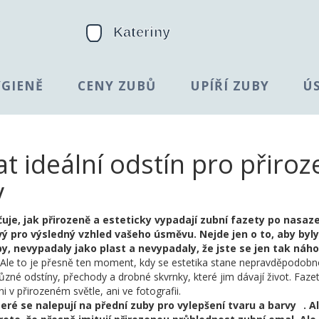
YGIENĚ
CENY ZUBŮ
UPÍŘÍ ZUBY
Ú
at ideální odstín pro přiro
v
čuje, jak přirozeně a esteticky vypadají zubní fazety po nasaz
čový pro výsledný vzhled vašeho úsměvu. Nejde jen o to, aby byly
uby, nevypadaly jako plast a nevypadaly, že jste se jen tak náh
pe. Ale to je přesně ten moment, kdy se estetika stane nepravděpodobn
zné odstíny, přechody a drobné skvrnky, které jim dávají život. Fazet
ni v přirozeném světle, ani ve fotografii.
eré se nalepují na přední zuby pro vylepšení tvaru a barvy
. A