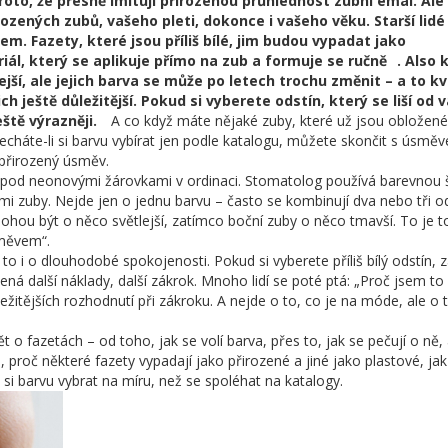
proto, že přesně imitují přirozenou průhlednost zubní emal. Ale 
rozených zubů, vašeho pleti, dokonce i vašeho věku. Starší lidé
m. Fazety, které jsou příliš bílé, jim budou vypadat jako
iál, který se aplikuje přímo na zub a formuje se ručně
. Also
hlejší, ale jejich barva se může po letech trochu změnit – a to kv
ch ještě důležitější. Pokud si vyberete odstín, který se liší od 
tě výrazněji.
A co když máte nějaké zuby, které už jsou obložené
cháte-li si barvu vybírat jen podle katalogu, můžete skončit s úsmě
 přirozený úsměv.
ne pod neonovými žárovkami v ordinaci. Stomatolog používá barevnou 
mi zuby. Nejde jen o jednu barvu – často se kombinují dva nebo tři od
mohou být o něco světlejší, zatímco boční zuby o něco tmavší. To je t
směvem“.
o i o dlouhodobé spokojenosti. Pokud si vyberete příliš bílý odstín, z
ná další náklady, další zákrok. Mnoho lidí se poté ptá: „Proč jsem to
ežitějších rozhodnutí při zákroku. A nejde o to, co je na móde, ale o 
t o fazetách – od toho, jak se volí barva, přes to, jak se pečují o ně,
e, proč některé fazety vypadají jako přirozené a jiné jako plastové, jak
i barvu vybrat na míru, než se spoléhat na katalogy.