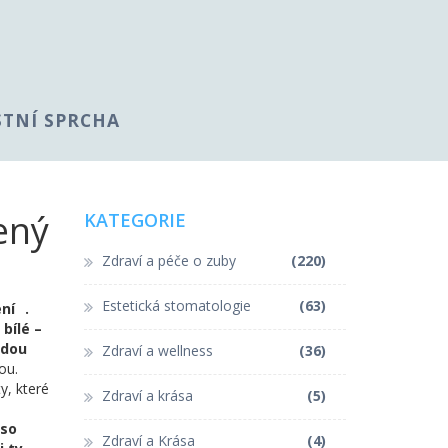
STNÍ SPRCHA
zený
KATEGORIE
Zdraví a péče o zuby
(220)
Estetická stomatologie
(63)
ení
.
 bílé –
odou
Zdraví a wellness
(36)
ou.
y, které
Zdraví a krása
(5)
lso
Zdraví a Krása
(4)