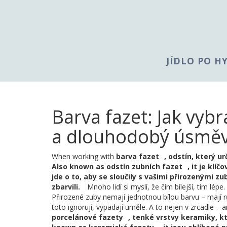
JÍDLO PO H
Barva fazet: Jak vybr
a dlouhodobý úsmě
When working with
barva fazet
,
odstín, který ur
Also known as
odstín zubních fazet
, it je klí
jde o to, aby se sloučily s vašimi přirozenými z
zbarvili.
Mnoho lidí si myslí, že čím bílejší, tím lé
Přirozené zuby nemají jednotnou bílou barvu – mají rů
toto ignorují, vypadají uměle. A to nejen v zrcadle – a
porcelánové fazety
,
tenké vrstvy keramiky, kt