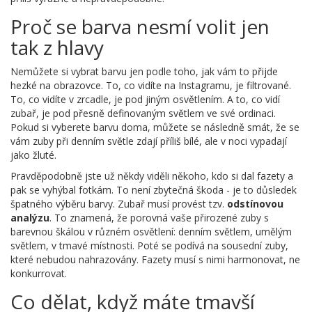
Proč se barva nesmí volit jen
tak z hlavy
Nemůžete si vybrat barvu jen podle toho, jak vám to přijde
hezké na obrazovce. To, co vidíte na Instagramu, je filtrované.
To, co vidíte v zrcadle, je pod jiným osvětlením. A to, co vidí
zubař, je pod přesně definovaným světlem ve své ordinaci.
Pokud si vyberete barvu doma, můžete se následně smát, že se
vám zuby při denním světle zdají příliš bílé, ale v noci vypadají
jako žluté.
Pravděpodobně jste už někdy viděli někoho, kdo si dal fazety a
pak se vyhýbal fotkám. To není zbytečná škoda - je to důsledek
špatného výběru barvy. Zubař musí provést tzv.
odstínovou
analýzu
. To znamená, že porovná vaše přirozené zuby s
barevnou škálou v různém osvětlení: denním světlem, umělým
světlem, v tmavé místnosti. Poté se podívá na sousední zuby,
které nebudou nahrazovány. Fazety musí s nimi harmonovat, ne
konkurrovat.
Co dělat, když máte tmavší