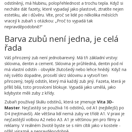
odstíněný, má hlubinu, polopřehlednost a trochu tepla. Když si
necháte dát fazety, které vypadají jako plastové, ztratíte nejen
estetiku, ale i důvěru. Víte, proč se lidé po několika měsících
vracejí k zubaři s otázkou: „Proč to vypadá tak
nepravděpodobně?“
Barva zubů není jedna, je celá
řada
Váš přirozený zub není jednobarevný. Má tři základní vrstvy:
sklovina, dentin a cement. Sklovina je průhledná, dentin pod ní
má vlastní odstín - obvykle žlutošedý nebo lehce hnědý. Když na
něj světlo dopadne, prosvítí skrz sklovinu a vytvoří ten
přirozený, teplý odstín, který má každý zub jiný. Fazeta, která je
příliš bílá, toto prosvícení blokuje. Vypadá jako umělá, jako
kdybyste měli zuby z křídy.
Zubaři používají škálu odstínů, která se jmenuje
Vita 3D-
Master
. Nejčastěji se používá 16 odstínů, od A1 (nejbílejší) po
D4 (nejtmavší). Ale většina lidí nemá zuby ve třídě A1. V praxi je
nejčastější volbou A2 nebo A3. A1 je většinou jen pro filmy a
reklamy. V reálném životě byste se s ním cítili jako v kostele -
příliš výrazně a nepravděpodobně.