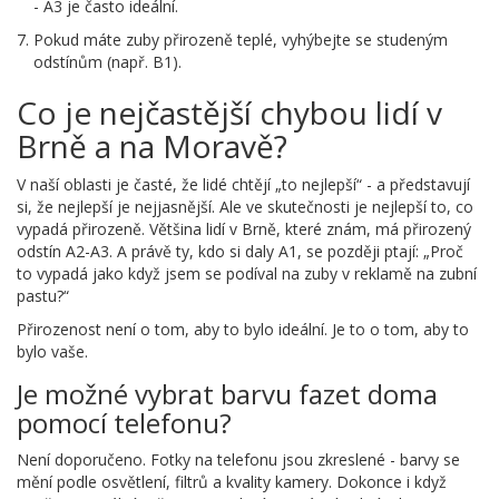
- A3 je často ideální.
Pokud máte zuby přirozeně teplé, vyhýbejte se studeným
odstínům (např. B1).
Co je nejčastější chybou lidí v
Brně a na Moravě?
V naší oblasti je časté, že lidé chtějí „to nejlepší“ - a představují
si, že nejlepší je nejjasnější. Ale ve skutečnosti je nejlepší to, co
vypadá přirozeně. Většina lidí v Brně, které znám, má přirozený
odstín A2-A3. A právě ty, kdo si daly A1, se později ptají: „Proč
to vypadá jako když jsem se podíval na zuby v reklamě na zubní
pastu?“
Přirozenost není o tom, aby to bylo ideální. Je to o tom, aby to
bylo vaše.
Je možné vybrat barvu fazet doma
pomocí telefonu?
Není doporučeno. Fotky na telefonu jsou zkreslené - barvy se
mění podle osvětlení, filtrů a kvality kamery. Dokonce i když