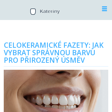
CELOKERAMICKÉ FAZETY: JAK
VYBRAT SPRÁVNOU BARVU
PRO PŘIROZENÝ ÚSMĚV