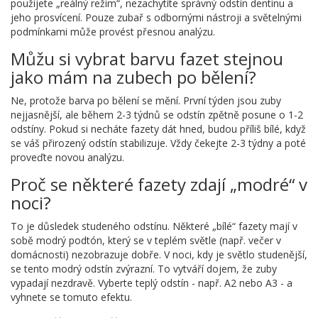
použijete „reálný režim“, nezachytíte správný odstín dentinu a
jeho prosvícení. Pouze zubař s odbornými nástroji a světelnými
podmínkami může provést přesnou analýzu.
Můžu si vybrat barvu fazet stejnou
jako mám na zubech po bělení?
Ne, protože barva po bělení se mění. První týden jsou zuby
nejjasnější, ale během 2-3 týdnů se odstín zpětně posune o 1-2
odstíny. Pokud si necháte fazety dát hned, budou příliš bílé, když
se váš přirozený odstín stabilizuje. Vždy čekejte 2-3 týdny a poté
proveďte novou analýzu.
Proč se některé fazety zdají „modré“ v
noci?
To je důsledek studeného odstínu. Některé „bílé“ fazety mají v
sobě modrý podtón, který se v teplém světle (např. večer v
domácnosti) nezobrazuje dobře. V noci, kdy je světlo studenější,
se tento modrý odstín zvýrazní. To vytváří dojem, že zuby
vypadají nezdravě. Vyberte teplý odstín - např. A2 nebo A3 - a
vyhnete se tomuto efektu.