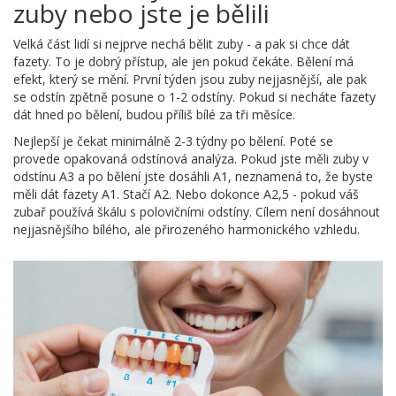
zuby nebo jste je bělili
Velká část lidí si nejprve nechá bělit zuby - a pak si chce dát
fazety. To je dobrý přístup, ale jen pokud čekáte. Bělení má
efekt, který se mění. První týden jsou zuby nejjasnější, ale pak
se odstín zpětně posune o 1-2 odstíny. Pokud si necháte fazety
dát hned po bělení, budou příliš bílé za tři měsíce.
Nejlepší je čekat minimálně 2-3 týdny po bělení. Poté se
provede opakovaná odstínová analýza. Pokud jste měli zuby v
odstínu A3 a po bělení jste dosáhli A1, neznamená to, že byste
měli dát fazety A1. Stačí A2. Nebo dokonce A2,5 - pokud váš
zubař používá škálu s polovičními odstíny. Cílem není dosáhnout
nejjasnějšího bílého, ale přirozeného harmonického vzhledu.