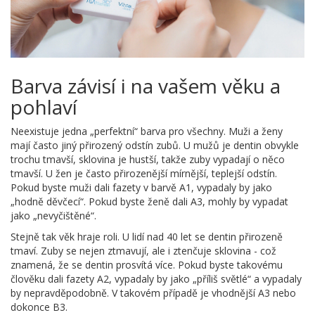
Barva závisí i na vašem věku a
pohlaví
Neexistuje jedna „perfektní“ barva pro všechny. Muži a ženy
mají často jiný přirozený odstín zubů. U mužů je dentin obvykle
trochu tmavší, sklovina je hustší, takže zuby vypadají o něco
tmavší. U žen je často přirozenější mírnější, teplejší odstín.
Pokud byste muži dali fazety v barvě A1, vypadaly by jako
„hodně děvčecí“. Pokud byste ženě dali A3, mohly by vypadat
jako „nevyčištěné“.
Stejně tak věk hraje roli. U lidí nad 40 let se dentin přirozeně
tmaví. Zuby se nejen ztmavují, ale i ztenčuje sklovina - což
znamená, že se dentin prosvítá více. Pokud byste takovému
člověku dali fazety A2, vypadaly by jako „příliš světlé“ a vypadaly
by nepravděpodobně. V takovém případě je vhodnější A3 nebo
dokonce B3.