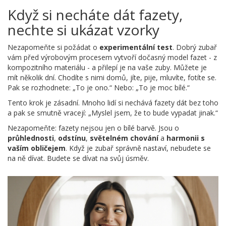
Když si necháte dát fazety,
nechte si ukázat vzorky
Nezapomeňte si požádat o
experimentální test
. Dobrý zubař
vám před výrobovým procesem vytvoří dočasný model fazet - z
kompozitního materiálu - a přilepí je na vaše zuby. Můžete je
mít několik dní. Chodíte s nimi domů, jíte, pije, mluvíte, fotíte se.
Pak se rozhodnete: „To je ono.“ Nebo: „To je moc bílé.“
Tento krok je zásadní. Mnoho lidí si nechává fazety dát bez toho
a pak se smutně vracejí: „Myslel jsem, že to bude vypadat jinak.“
Nezapomeňte: fazety nejsou jen o bílé barvě. Jsou o
průhlednosti
,
odstínu
,
světelném chování
a
harmonii s
vaším obličejem
. Když je zubař správně nastaví, nebudete se
na ně dívat. Budete se dívat na svůj úsměv.