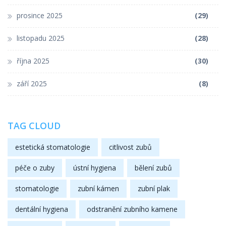
prosince 2025
(29)
listopadu 2025
(28)
října 2025
(30)
září 2025
(8)
TAG CLOUD
estetická stomatologie
citlivost zubů
péče o zuby
ústní hygiena
bělení zubů
stomatologie
zubní kámen
zubní plak
dentální hygiena
odstranění zubního kamene